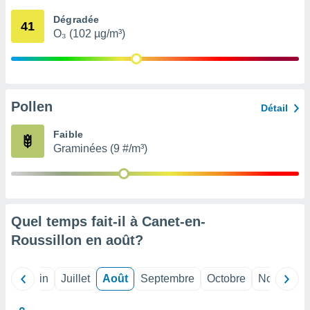
nées
Dégradée
lles sur
41
O₃ (102 µg/m³)
d'un
égitime,
vous
vous
 Pour ce
ous
Pollen
Détail
etirer
Faible
ement
Graminées (9 #/m³)
 opposer
ement
nées à
ment en
 sur «
res
» ou
Quel temps fait-il à Canet-en-
e
Roussillon en
août
?
que de
kies
ite web.
Mai
Juin
Juillet
Août
Septembre
Octobre
Novembre
t nos