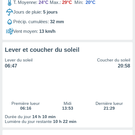
ires
T. Moyenne:
24°C
Max.:
29°C
Mín:
20°C
ons le
Jours de pluie:
5
jours
ent des
es
Précip. cumulées:
32 mm
 :
Vent moyen:
13 km/h
et/ou
 à des
ions sur
eil,
Lever et coucher du soleil
des
Lever du soleil
Coucher du soleil
limitées
06:47
20:58
nner la
, créer
ils pour
ité
lisée,
des
Première lueur
Midi
Dernière lueur
our
06:16
13:53
21:29
nner des
Durée du jour
14 h 10 min
és
Lumière du jour restante
10 h 22 min
lisées,
s profils
enus