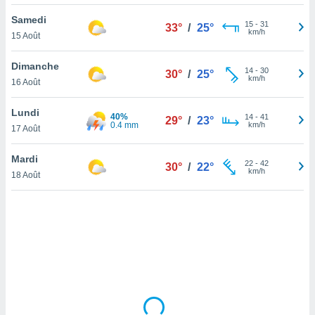
lisé en
Samedi
 de
15
-
31
33°
/
25°
km/h
15 Août
. Vous
rouver
Dimanche
14
-
30
30°
/
25°
ations
km/h
16 Août
re
que de
Lundi
40%
kies
14
-
41
29°
/
23°
0.4 mm
km/h
17 Août
r votre
ement à
ment en
Mardi
22
-
42
30°
/
22°
sur le
km/h
18 Août
res des
kies
le au
page de
te web.
MENT,
 les