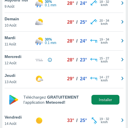
30%
n «
18
-
32
28°
/
24°
0.1 mm
km/h
9 Août
 et
r »,
cédez au
Demain
20
-
34
28°
/
25°
 et vous
km/h
10 Août
z
ation de
Mardi
30%
19
-
34
28°
/
24°
0.1 mm
km/h
11 Août
qu'ils
 nous ou
aires,
Mercredi
15
-
27
28°
/
23°
km/h
12 Août
nt de
t
Jeudi
14
-
27
er le
29°
/
24°
km/h
13 Août
ement
te, ainsi
Téléchargez
GRATUITEMENT
per un
Installer
l’application
Meteored!
écifique
us
de la
Vendredi
19
-
32
33°
/
25°
 et du
km/h
14 Août