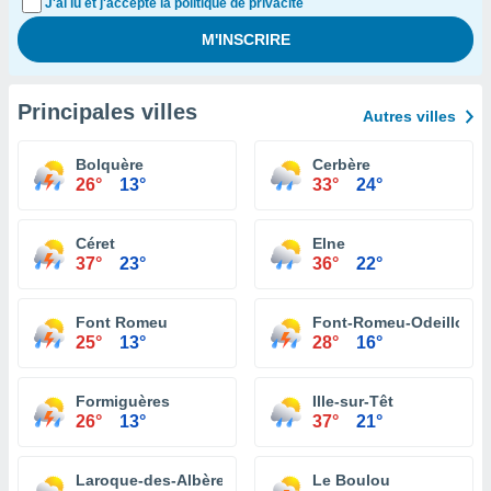
J'ai lu et j'accepte la politique de privacité
Principales villes
Autres villes
Bolquère
Cerbère
26°
13°
33°
24°
Céret
Elne
37°
23°
36°
22°
Font Romeu
Font-Romeu-Odeillo-Vi
25°
13°
28°
16°
Formiguères
Ille-sur-Têt
26°
13°
37°
21°
Laroque-des-Albères
Le Boulou