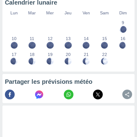
Calendrier lunaire
lisés,
des
Lun
Mar
Mer
Jeu
Ven
Sam
Dim
our
9
nner des
s
lisés,
10
11
12
13
14
15
16
la
ance des
s,
17
18
19
20
21
22
la
ance des
s,
dre les
Partager les prévisions météo
par le
ques ou
inaisons
ées
nt de
tes
,
er et
r les