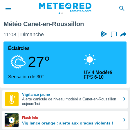
n
Météo Canet-en-Roussillon
e
ntialité
11:08
Dimanche
...
enu de
o.com
Éclaircies
o.com) a
27°
aré par
onnels
UV
4 Modéré
arantir
Sensation de 30°
FPS
6-10
té des
ions
. Vous
Vigilance jaune
accéder
Alerte canicule de niveau modéré à Canet-en-Roussillon
e en
aujourd’hui
 les
s :
Flash info
Vigilance orange : alerte aux orages violents !
r les