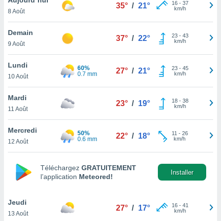
n «
16
-
37
35°
/
21°
km/h
8 Août
 et
r »,
cédez au
Demain
23
-
43
37°
/
22°
 et vous
km/h
9 Août
z
ation de
Lundi
60%
23
-
45
27°
/
21°
0.7 mm
km/h
10 Août
qu'ils
 nous ou
aires,
Mardi
18
-
38
23°
/
19°
km/h
11 Août
nt de
t
Mercredi
50%
11
-
26
er le
22°
/
18°
0.6 mm
km/h
12 Août
ement
te, ainsi
Téléchargez
GRATUITEMENT
per un
Installer
l’application
Meteored!
écifique
us
de la
Jeudi
16
-
41
27°
/
17°
 et du
km/h
13 Août