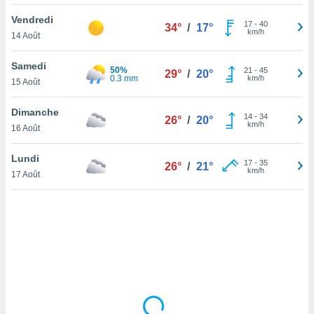
lisé en
Vendredi
 de
17
-
40
34°
/
17°
km/h
14 Août
. Vous
rouver
Samedi
50%
21
-
45
29°
/
20°
ations
0.3 mm
km/h
15 Août
re
que de
Dimanche
kies
14
-
34
26°
/
20°
km/h
16 Août
r votre
ement à
ment en
Lundi
17
-
35
26°
/
21°
sur le
km/h
17 Août
res des
kies
le au
page de
te web.
MENT,
 les