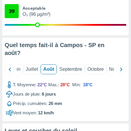
nées
Acceptable
lles sur
39
O₃ (96 µg/m³)
d'un
égitime,
vous
vous
 Pour ce
ous
Quel temps fait-il à Campos - SP en
etirer
août
?
ement
 opposer
Mai
Juin
Juillet
Août
Septembre
Octobre
Novembre
ement
nées à
ment en
T. Moyenne:
22°C
Max.:
28°C
Mín:
18°C
 sur «
res
» ou
Jours de pluie:
6
jours
e
Précip. cumulées:
26 mm
que de
kies
Vent moyen:
12 km/h
ite web.
t nos
Lever et coucher du soleil