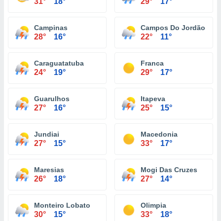
31°
18°
29°
17°
Campinas
Campos Do Jordão
28°
16°
22°
11°
Caraguatatuba
Franca
24°
19°
29°
17°
Guarulhos
Itapeva
27°
16°
25°
15°
Jundiai
Macedonia
27°
15°
33°
17°
Maresias
Mogi Das Cruzes
26°
18°
27°
14°
Monteiro Lobato
Olimpia
30°
15°
33°
18°