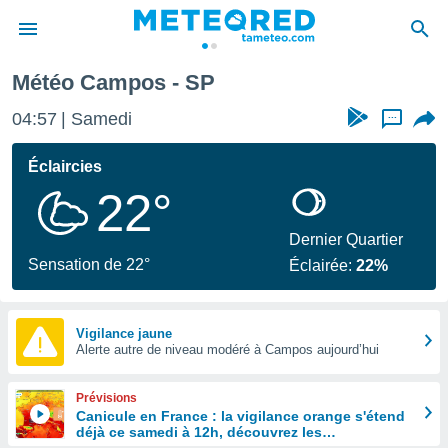
Météo Campos - SP
e
ntialité
04:57
Samedi
...
enu de
o.com
Éclaircies
o.com) a
22°
aré par
onnels
Dernier Quartier
arantir
Sensation de 22°
Éclairée:
22%
té des
ions
. Vous
accéder
Vigilance jaune
e en
Alerte autre de niveau modéré à Campos aujourd’hui
 les
Prévisions
s :
Canicule en France : la vigilance orange s'étend
déjà ce samedi à 12h, découvrez les
r les