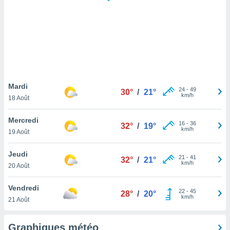
logies
e
s
tez pas
ation de
, vous
z à
à notre
Mardi
24
-
49
30°
/
21°
km/h
18 Août
.com.
 cas,
Mercredi
16
-
36
us
32°
/
19°
km/h
19 Août
ns que
s
Jeudi
21
-
41
32°
/
21°
ires
km/h
20 Août
urer la
on sur le
Vendredi
22
-
45
 seront
28°
/
20°
km/h
21 Août
, et que
ies ne
as
Graphiques météo