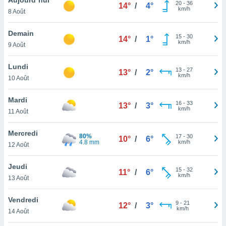
n «
20
-
36
14°
/
4°
km/h
8 Août
 et
r »,
cédez au
Demain
15
-
30
14°
/
1°
 et vous
km/h
9 Août
z
ation de
Lundi
13
-
27
13°
/
2°
km/h
10 Août
qu'ils
 nous ou
aires,
Mardi
16
-
33
13°
/
3°
km/h
11 Août
nt de
t
Mercredi
80%
17
-
30
er le
10°
/
6°
4.8 mm
km/h
12 Août
ement
te, ainsi
Jeudi
15
-
32
11°
/
6°
km/h
per un
13 Août
écifique
us
Vendredi
9
-
21
de la
12°
/
3°
km/h
14 Août
 et du