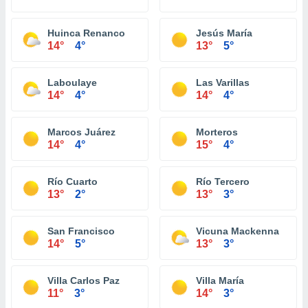
Huinca Renanco
Jesús María
14°
4°
13°
5°
Laboulaye
Las Varillas
14°
4°
14°
4°
Marcos Juárez
Morteros
14°
4°
15°
4°
Río Cuarto
Río Tercero
13°
2°
13°
3°
San Francisco
Vicuna Mackenna
14°
5°
13°
3°
Villa Carlos Paz
Villa María
11°
3°
14°
3°