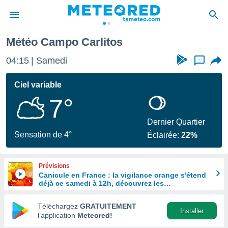
Météo Campo Carlitos
e
ntialité
04:15
Samedi
...
enu de
o.com
Ciel variable
o.com) a
7°
aré par
onnels
Dernier Quartier
arantir
Sensation de 4°
Éclairée:
22%
té des
ions
. Vous
Prévisions
accéder
Canicule en France : la vigilance orange s'étend
e en
déjà ce samedi à 12h, découvrez les
 les
départements concernés
Téléchargez
GRATUITEMENT
s :
Installer
l’application
Meteored!
r les