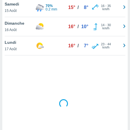
Samedi
lisé en
70%
16
-
35
15°
/
8°
0.2 mm
km/h
 de
15 Août
. Vous
rouver
Dimanche
14
-
30
16°
/
10°
km/h
16 Août
ations
re
Lundi
que de
23
-
44
16°
/
7°
km/h
kies
17 Août
r votre
ement à
ment en
sur le
res des
kies
le au
page de
te web.
MENT,
 les