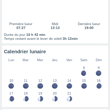
ires
ons le
ent des
es
 :
Première lueur
Midi
Dernière lueur
et/ou
07:27
13:13
19:00
 à des
Durée du jour
10 h 42 min
ions sur
Temps restant avant le lever de soleil
3h 12min
eil,
des
limitées
Calendrier lunaire
nner la
Lun
Mar
Mer
Jeu
Ven
Sam
Dim
, créer
ils pour
8
9
ité
lisée,
10
11
12
13
14
15
16
des
our
nner des
17
18
19
20
21
és
lisées,
s profils
enus