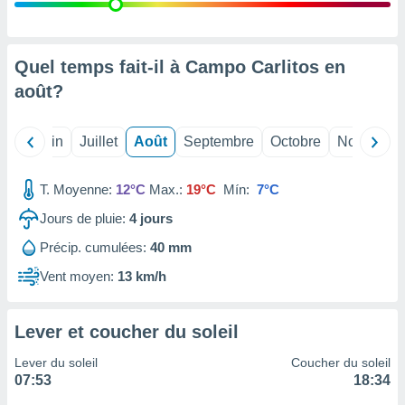
nées
lles sur
d'un
égitime,
Quel temps fait-il à Campo Carlitos en
vous
août
?
vous
 Pour ce
ous
Mai
Juin
Juillet
Août
Septembre
Octobre
Novembre
etirer
ement
T. Moyenne:
12°C
Max.:
19°C
Mín:
7°C
 opposer
ement
Jours de pluie:
4
jours
nées à
Précip. cumulées:
40 mm
ment en
 sur «
Vent moyen:
13 km/h
res
» ou
e
que de
Lever et coucher du soleil
kies
ite web.
Lever du soleil
Coucher du soleil
07:53
18:34
t nos