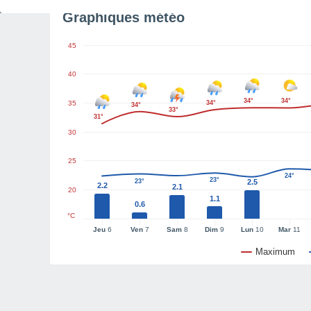
Graphiques météo
45
40
34°
34°
35
34°
34°
33°
31°
30
25
24°
23°
23°
2.5
2.2
2.1
20
1.1
0.6
°C
Jeu
6
Ven
7
Sam
8
Dim
9
Lun
10
Mar
11
Maximum