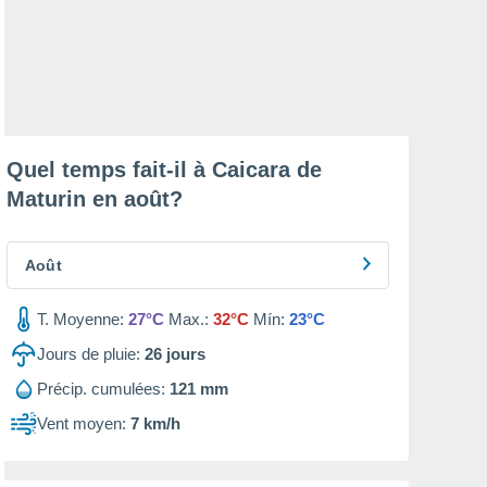
Quel temps fait-il à Caicara de
Maturin en
août
?
Août
T. Moyenne:
27°C
Max.:
32°C
Mín:
23°C
Jours de pluie:
26
jours
Précip. cumulées:
121 mm
Vent moyen:
7 km/h