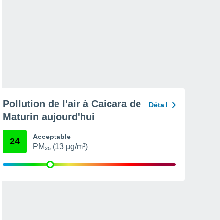
Pollution de l'air à Caicara de
Détail
Maturin aujourd'hui
Acceptable
24
PM₂₅ (13 µg/m³)