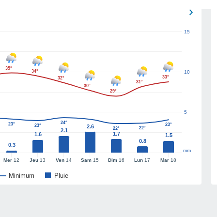
15
35°
34°
10
33°
32°
31°
30°
29°
5
24°
23°
23°
23°
2.6
22°
22°
2.1
1.7
1.6
1.5
0.8
0.3
mm
Mer
12
Jeu
13
Ven
14
Sam
15
Dim
16
Lun
17
Mar
18
Minimum
Pluie