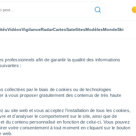
ités
Vidéos
Vigilance
Radar
Cartes
Satellites
Modèles
Monde
Ski
professionnels afin de garantir la qualité des informations
suivantes :
n
s collectées par le biais de cookies ou de technologies
nuer à vous proposer gratuitement des contenus de très haute
rin
z au site web et vous acceptez l'installation de tous les cookies,
...
vre et d'analyser le comportement sur le site, ainsi que de
é et du contenu personnalisé en fonction de celui-ci. Vous pouvez
Heure par heure
tirer votre consentement à tout moment en cliquant sur le bouton
Pluie faible dans les prochaines
te web.
heures