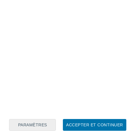
Calendrier lunaire
Lun
Mar
Mer
Jeu
Ven
Sam
Dim
6
7
8
9
10
11
12
13
14
15
16
17
18
19
PARAMÈTRES
ACCEPTER ET CONTINUER