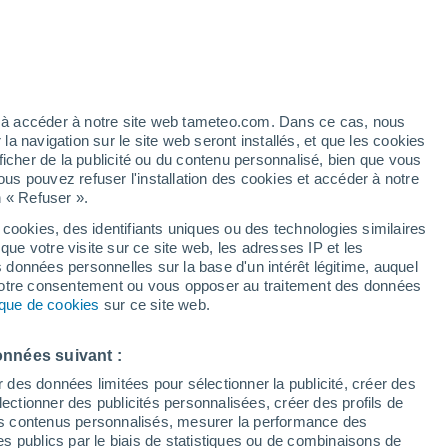
artier
4%
ez à accéder à notre site web tameteo.com. Dans ce cas, nous
 navigation sur le site web seront installés, et que les cookies
ficher de la publicité ou du contenu personnalisé, bien que vous
ous pouvez refuser l'installation des cookies et accéder à notre
n « Refuser ».
tobre
 cookies, des identifiants uniques ou des technologies similaires
que votre visite sur ce site web, les adresses IP et les
de pluie
Radar de pluie
Satellites
Modèles
s données personnelles sur la base d'un intérêt légitime, auquel
 votre consentement ou vous opposer au traitement des données
tique de cookies
sur ce site web.
imanche
Lundi
Mardi
Mercredi
onnées suivant :
9 Août
10 Août
11 Août
12 Août
r des données limitées pour sélectionner la publicité, créer des
sélectionner des publicités personnalisées, créer des profils de
 des contenus personnalisés, mesurer la performance des
s publics par le biais de statistiques ou de combinaisons de
70%
80%
50%