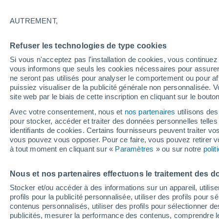
23°
AUTREMENT,
Dernier Qu
Refuser les technologies de type cookies
Éclairée:
4
Sensation de 21°
Si vous n'acceptez pas l'installation de cookies, vous continu
vous informons que seuls les cookies nécessaires pour assurer la
ne seront pas utilisés pour analyser le comportement ou pour af
puissiez visualiser de la publicité générale non personnalisée. V
Flash info
site web par le biais de cette inscription en cliquant sur le bouto
Découvrez la tendance météo entre août et oc
Avec votre consentement, nous et
nos partenaires
utilisons des
pour stocker, accéder et traiter des données personnelles telles 
Météo 1 - 7 jours
Heure par heure
Actualité
Carte 
identifiants de cookies. Certains fournisseurs peuvent traiter vo
vous pouvez vous opposer. Pour ce faire, vous pouvez retirer
à tout moment en cliquant sur «
Paramètres
» ou sur notre
poli
Demain
Samedi
D
Aujourd´hui
Nous et nos partenaires effectuons le traitement des d
7 Août
8 Août
6 Août
Stocker et/ou accéder à des informations sur un appareil, utilise
profils pour la publicité personnalisée, utiliser des profils pour 
contenus personnalisés, utiliser des profils pour sélectionner
publicités, mesurer la performance des contenus, comprendre le
50%
70%
90%