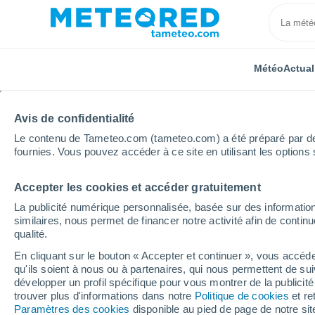
Météo
Actual
Avis de confidentialité
Le contenu de Tameteo.com (tameteo.com) a été préparé par des 
fournies. Vous pouvez accéder à ce site en utilisant les options 
Accepter les cookies et accéder gratuitement
Accueil
Venezuela
Monagas
Caicara de Maturi
La publicité numérique personnalisée, basée sur des information
similaires, nous permet de financer notre activité afin de conti
Météo Caicara de Matu
qualité.
En cliquant sur le bouton « Accepter et continuer », vous accéde
05:10
Jeudi
qu'ils soient à nous ou à partenaires, qui nous permettent de sui
développer un profil spécifique pour vous montrer de la publicit
trouver plus d'informations dans notre
Politique de cookies
et re
Éclaircies
Paramètres des cookies
disponible au pied de page de notre si