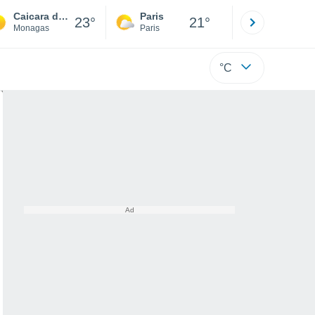
Caicara de Maturin
Paris
Montpelli
23°
21°
Monagas
Paris
Hérault
°C