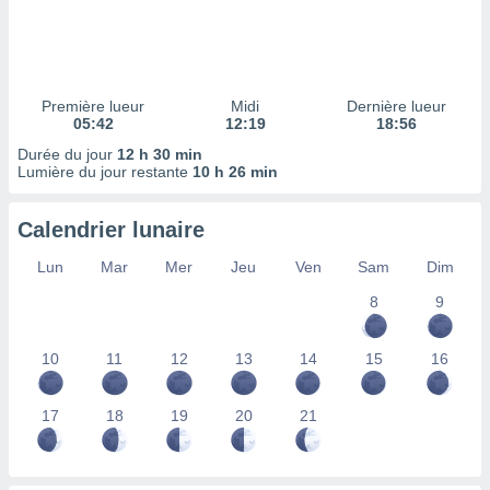
ires
ons le
ent des
es
 :
Première lueur
Midi
Dernière lueur
et/ou
05:42
12:19
18:56
 à des
Durée du jour
12 h 30 min
ions sur
Lumière du jour restante
10 h 26 min
eil,
des
limitées
Calendrier lunaire
nner la
Lun
Mar
Mer
Jeu
Ven
Sam
Dim
, créer
ils pour
8
9
ité
lisée,
10
11
12
13
14
15
16
des
our
nner des
17
18
19
20
21
és
lisées,
s profils
enus