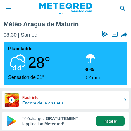
Météo Aragua de Maturin
e
ntialité
08:30
Samedi
...
enu de
o.com
Pluie faible
o.com) a
28°
aré par
onnels
30%
arantir
Sensation de 31°
0.2 mm
té des
ions
. Vous
accéder
Flash info
e en
Encore de la chaleur !
 les
Téléchargez
GRATUITEMENT
s :
Installer
l’application
Meteored!
r les