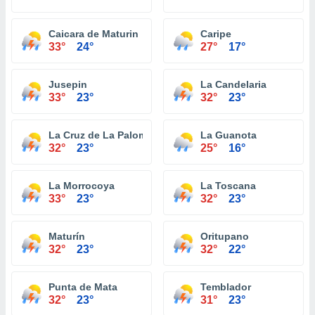
Caicara de Maturin
Caripe
33°
24°
27°
17°
Jusepin
La Candelaria
33°
23°
32°
23°
La Cruz de La Paloma
La Guanota
32°
23°
25°
16°
La Morrocoya
La Toscana
33°
23°
32°
23°
Maturín
Oritupano
32°
23°
32°
22°
Punta de Mata
Temblador
32°
23°
31°
23°