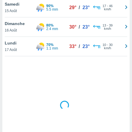
Samedi
lisé en
90%
17
-
46
29°
/
23°
5.5 mm
km/h
 de
15 Août
. Vous
rouver
Dimanche
80%
13
-
39
30°
/
23°
2.4 mm
km/h
16 Août
ations
re
Lundi
que de
70%
10
-
30
33°
/
23°
1.1 mm
km/h
kies
17 Août
r votre
ement à
ment en
sur le
res des
kies
le au
page de
te web.
MENT,
 les