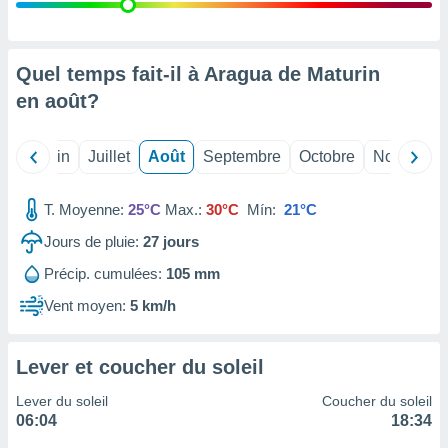
nées
lles sur
d'un
égitime,
Quel temps fait-il à Aragua de Maturin
vous
en
août
?
vous
 Pour ce
ous
Mai
Juin
Juillet
Août
Septembre
Octobre
Novembre
etirer
ement
T. Moyenne:
25°C
Max.:
30°C
Mín:
21°C
 opposer
ement
Jours de pluie:
27
jours
nées à
Précip. cumulées:
105 mm
ment en
 sur «
Vent moyen:
5 km/h
res
» ou
e
que de
Lever et coucher du soleil
kies
ite web.
Lever du soleil
Coucher du soleil
06:04
18:34
t nos