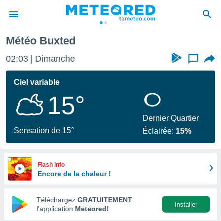
Météo Buxted
e
ntialité
02:03
Dimanche
...
enu de
o.com
Ciel variable
o.com) a
15°
aré par
onnels
Dernier Quartier
arantir
Sensation de 15°
Éclairée:
15%
té des
ions
. Vous
accéder
Flash info
e en
Encore de la chaleur !
 les
Téléchargez
GRATUITEMENT
s :
Installer
l’application
Meteored!
r les