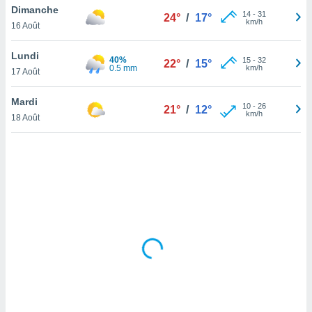
Dimanche
lisé en
14
-
31
24°
/
17°
km/h
 de
16 Août
. Vous
rouver
Lundi
40%
15
-
32
22°
/
15°
0.5 mm
km/h
17 Août
ations
re
Mardi
que de
10
-
26
21°
/
12°
km/h
kies
18 Août
r votre
ement à
ment en
sur le
res des
kies
le au
page de
te web.
MENT,
 les