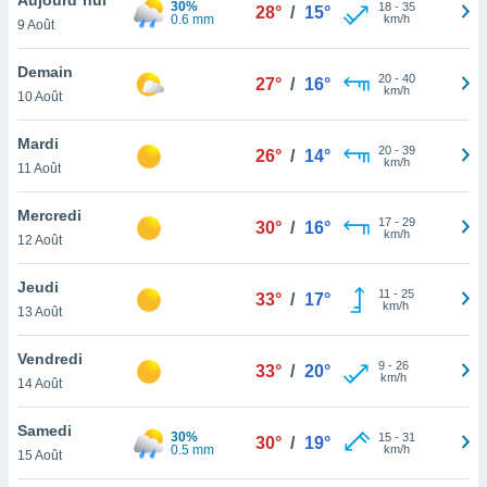
30%
n «
18
-
35
28°
/
15°
0.6 mm
km/h
9 Août
 et
r »,
cédez au
Demain
20
-
40
27°
/
16°
 et vous
km/h
10 Août
z
ation de
Mardi
20
-
39
26°
/
14°
km/h
11 Août
qu'ils
 nous ou
aires,
Mercredi
17
-
29
30°
/
16°
km/h
12 Août
nt de
t
Jeudi
11
-
25
er le
33°
/
17°
km/h
13 Août
ement
te, ainsi
Vendredi
9
-
26
33°
/
20°
km/h
per un
14 Août
écifique
us
Samedi
30%
15
-
31
de la
30°
/
19°
0.5 mm
km/h
15 Août
 et du