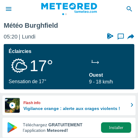
Météo Burghfield
e
ntialité
05:20
Lundi
...
enu de
o.com
Éclaircies
o.com) a
17°
aré par
onnels
Ouest
arantir
Sensation de 17°
9
18 km/h
té des
ions
. Vous
accéder
Flash info
e en
Vigilance orange : alerte aux orages violents !
 les
Téléchargez
GRATUITEMENT
s :
Installer
l’application
Meteored!
r les