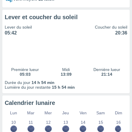
ires
ons le
ent des
Lever et coucher du soleil
es
 :
Lever du soleil
Coucher du soleil
et/ou
05:42
20:36
 à des
ions sur
eil,
des
limitées
Première lueur
Midi
Dernière lueur
nner la
05:03
13:09
21:14
, créer
ils pour
Durée du jour
14 h 54 min
ité
Lumière du jour restante
15 h 54 min
lisée,
des
Calendrier lunaire
our
nner des
Lun
Mar
Mer
Jeu
Ven
Sam
Dim
és
lisées,
10
11
12
13
14
15
16
s profils
enus