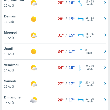
n «
15
-
33
26°
/
16°
km/h
10 Août
 et
r »,
cédez au
Demain
16
-
33
28°
/
15°
 et vous
km/h
11 Août
z
ation de
Mercredi
11
-
26
31°
/
15°
km/h
12 Août
qu'ils
 nous ou
aires,
Jeudi
8
-
19
34°
/
17°
km/h
13 Août
nt de
t
Vendredi
21
-
45
er le
34°
/
19°
km/h
14 Août
ement
te, ainsi
Samedi
21
-
42
27°
/
17°
km/h
per un
15 Août
écifique
us
Dimanche
12
-
25
de la
26°
/
17°
km/h
16 Août
 et du