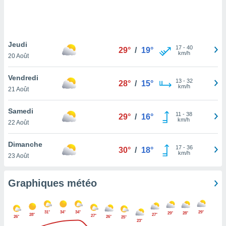
logies
e
s
Jeudi
tez pas
17
-
40
29°
/
19°
km/h
ation de
20 Août
, vous
z à
Vendredi
13
-
32
28°
/
15°
à notre
km/h
21 Août
.com.
Samedi
 cas,
11
-
38
29°
/
16°
km/h
us
22 Août
ns que
s
Dimanche
17
-
36
30°
/
18°
km/h
23 Août
ires
urer la
on sur le
Graphiques météo
 seront
, et que
ies ne
31°
34°
34°
29°
29°
28°
28°
27°
27°
as
26°
26°
25°
23°