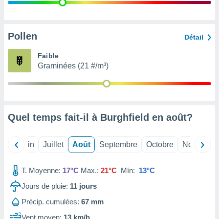
nées
lles sur
d'un
égitime,
Pollen
Détail
vous
vous
Faible
 Pour ce
Graminées (21 #/m³)
ous
etirer
ement
 opposer
Quel temps fait-il à Burghfield en
août
?
ement
nées à
ment en
Mai
Juin
Juillet
Août
Septembre
Octobre
Novembre
 sur «
res
» ou
e
T. Moyenne:
17°C
Max.:
21°C
Mín:
13°C
que de
kies
Jours de pluie:
11
jours
ite web.
Précip. cumulées:
67 mm
t nos
Vent moyen:
13 km/h