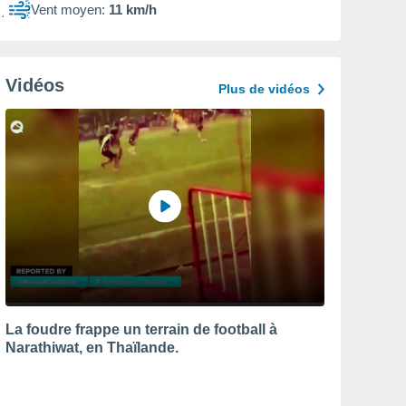
Vent moyen:
11 km/h
Vidéos
Plus de vidéos
La foudre frappe un terrain de football à
Narathiwat, en Thaïlande.