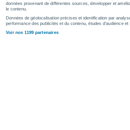
données provenant de différentes sources, développer et amélior
le contenu.
25°
/
11°
32°
/
14°
21°
/
12°
Données de géolocalisation précises et identification par analys
performance des publicités et du contenu, études d’audience e
16
-
31
km/h
16
-
36
km/h
24
13
-
30
km/h
Voir nos 1199 partenaires
Météo Burg aujourd´hui
, 7 août
Couvert
19°
12:00
T. ressentie
19°
Ciel variable
20°
13:00
T. ressentie
20°
Couvert
20°
14:00
T. ressentie
20°
Ciel variable
20°
15:00
T. ressentie
20°