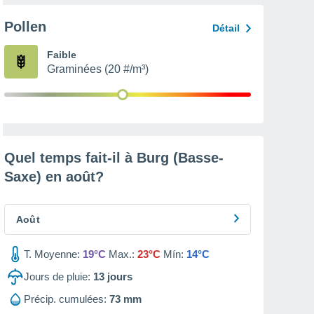
Pollen
Détail
Faible
Graminées (20 #/m³)
Quel temps fait-il à Burg (Basse-
Saxe) en
août
?
Août
T. Moyenne:
19°C
Max.:
23°C
Mín:
14°C
Jours de pluie:
13
jours
Précip. cumulées:
73 mm