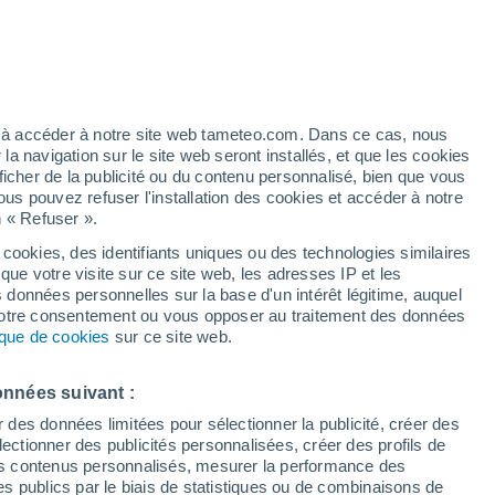
/h
ez à accéder à notre site web tameteo.com. Dans ce cas, nous
 navigation sur le site web seront installés, et que les cookies
ficher de la publicité ou du contenu personnalisé, bien que vous
ous pouvez refuser l'installation des cookies et accéder à notre
n « Refuser ».
 cookies, des identifiants uniques ou des technologies similaires
que votre visite sur ce site web, les adresses IP et les
de pluie
Radar de pluie
Satellites
Modèles
s données personnelles sur la base d'un intérêt légitime, auquel
 votre consentement ou vous opposer au traitement des données
tique de cookies
sur ce site web.
Lundi
Mardi
Mercredi
Jeudi
onnées suivant :
10 Août
11 Août
12 Août
13 Août
r des données limitées pour sélectionner la publicité, créer des
sélectionner des publicités personnalisées, créer des profils de
 des contenus personnalisés, mesurer la performance des
s publics par le biais de statistiques ou de combinaisons de