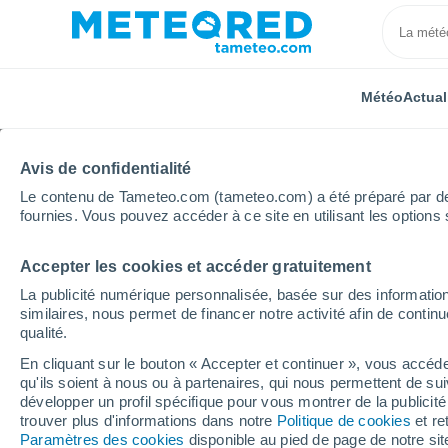
Météo
Actual
Avis de confidentialité
Le contenu de Tameteo.com (tameteo.com) a été préparé par des 
fournies. Vous pouvez accéder à ce site en utilisant les options 
Accepter les cookies et accéder gratuitement
Accueil
Allemagne
Basse-Saxe
Burg
La publicité numérique personnalisée, basée sur des information
similaires, nous permet de financer notre activité afin de conti
Météo Burg (Basse-Sax
qualité.
En cliquant sur le bouton « Accepter et continuer », vous accéde
11:39
Vendredi
qu'ils soient à nous ou à partenaires, qui nous permettent de sui
développer un profil spécifique pour vous montrer de la publicit
trouver plus d'informations dans notre
Politique de cookies
et re
Couvert
Paramètres des cookies
disponible au pied de page de notre si