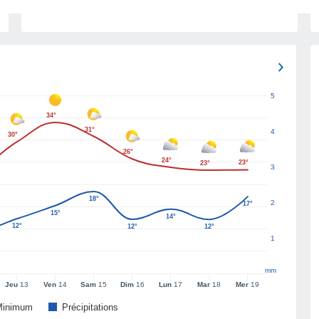
5
34°
31°
4
30°
26°
24°
23°
23°
3
18°
2
17°
15°
14°
12°
12°
12°
1
mm
Jeu
13
Ven
14
Sam
15
Dim
16
Lun
17
Mar
18
Mer
19
Minimum
Précipitations