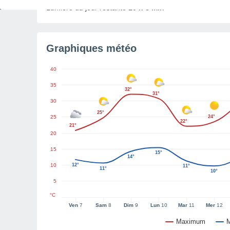
Lumière du jour restante
10 h 3 min
Graphiques météo
40
35
32°
31°
30
25°
25
24°
22°
21°
20
15
15°
14°
10
12°
11°
11°
10°
5
°C
Ven
7
Sam
8
Dim
9
Lun
10
Mar
11
Mer
12
Maximum