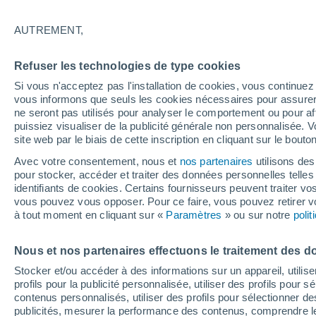
19°
AUTREMENT,
Ouest
Refuser les technologies de type cookies
Sensation de 19°
12
-
28 km
Si vous n'acceptez pas l'installation de cookies, vous continu
vous informons que seuls les cookies nécessaires pour assurer la
ne seront pas utilisés pour analyser le comportement ou pour af
puissiez visualiser de la publicité générale non personnalisée. V
Flash info
site web par le biais de cette inscription en cliquant sur le bouto
Une nouvelle canicule attendue la semaine
prochaine en France !
Avec votre consentement, nous et
nos partenaires
utilisons des
pour stocker, accéder et traiter des données personnelles telles 
Météo 1 - 7 jours
Heure par heure
Actualité
Carte 
identifiants de cookies. Certains fournisseurs peuvent traiter vo
vous pouvez vous opposer. Pour ce faire, vous pouvez retirer
à tout moment en cliquant sur «
Paramètres
» ou sur notre
poli
Demain
Dimanche
Aujourd´hui
Nous et nos partenaires effectuons le traitement des d
8 Août
9 Août
7 Août
Stocker et/ou accéder à des informations sur un appareil, utilise
profils pour la publicité personnalisée, utiliser des profils pour 
contenus personnalisés, utiliser des profils pour sélectionner
publicités, mesurer la performance des contenus, comprendre le