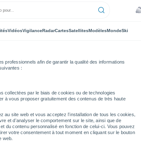
ités
Vidéos
Vigilance
Radar
Cartes
Satellites
Modèles
Monde
Ski
professionnels afin de garantir la qualité des informations
suivantes :
s collectées par le biais de cookies ou de technologies
nuer à vous proposer gratuitement des contenus de très haute
e)
z au site web et vous acceptez l'installation de tous les cookies,
...
vre et d'analyser le comportement sur le site, ainsi que de
é et du contenu personnalisé en fonction de celui-ci. Vous pouvez
Heure par heure
tirer votre consentement à tout moment en cliquant sur le bouton
Ciel couvert dans les prochaines
te web.
heures