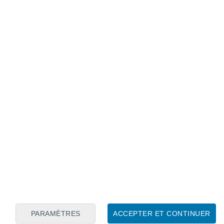
Calendrier lunaire
Lun
Mar
Mer
Jeu
Ven
Sam
Dim
7
8
9
10
11
12
13
14
15
16
17
18
19
20
PARAMÈTRES
ACCEPTER ET CONTINUER