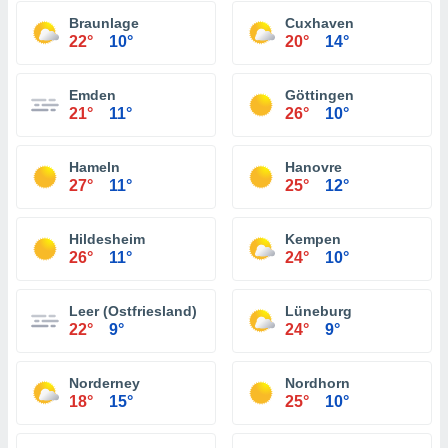
Braunlage
Cuxhaven
22°
10°
20°
14°
Emden
Göttingen
21°
11°
26°
10°
Hameln
Hanovre
27°
11°
25°
12°
Hildesheim
Kempen
26°
11°
24°
10°
Leer (Ostfriesland)
Lüneburg
22°
9°
24°
9°
Norderney
Nordhorn
18°
15°
25°
10°