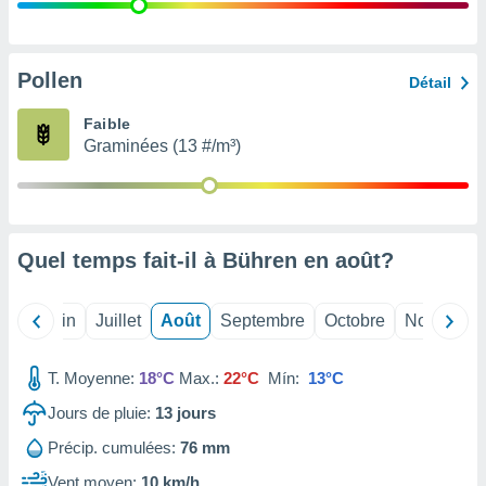
nées
lles sur
d'un
égitime,
Pollen
Détail
vous
vous
Faible
 Pour ce
Graminées (13 #/m³)
ous
etirer
ement
 opposer
Quel temps fait-il à Bühren en
août
?
ement
nées à
ment en
Mai
Juin
Juillet
Août
Septembre
Octobre
Novembre
 sur «
res
» ou
e
T. Moyenne:
18°C
Max.:
22°C
Mín:
13°C
que de
kies
Jours de pluie:
13
jours
ite web.
Précip. cumulées:
76 mm
t nos
Vent moyen:
10 km/h