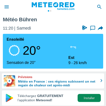
Météo Bühren
e
ntialité
11:20
Samedi
...
enu de
o.com
Ensoleillé
o.com) a
20°
aré par
onnels
Est
arantir
Sensation de 20°
9
26 km/h
té des
ions
. Vous
Prévisions
accéder
Météo en France : ces régions subissent un net
e en
regain de chaleur cet après-midi
 les
Téléchargez
GRATUITEMENT
s :
Installer
l’application
Meteored!
r les