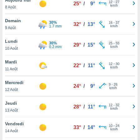
n «
12
-
27
25°
/
9°
km/h
8 Août
 et
r »,
cédez au
Demain
30%
16
-
37
32°
/
13°
 et vous
1.7 mm
km/h
9 Août
z
ation de
Lundi
30%
25
-
55
29°
/
15°
0.2 mm
km/h
10 Août
qu'ils
 nous ou
aires,
Mardi
12
-
30
22°
/
11°
km/h
11 Août
nt de
t
Mercredi
9
-
26
er le
24°
/
9°
km/h
12 Août
ement
te, ainsi
Jeudi
12
-
32
28°
/
11°
km/h
per un
13 Août
écifique
us
Vendredi
10
-
24
de la
33°
/
14°
km/h
14 Août
 et du