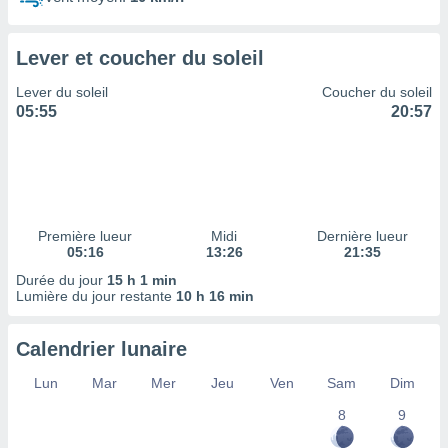
ires
ons le
ent des
Lever et coucher du soleil
es
 :
Lever du soleil
Coucher du soleil
et/ou
05:55
20:57
 à des
ions sur
eil,
des
limitées
Première lueur
Midi
Dernière lueur
nner la
05:16
13:26
21:35
, créer
ils pour
Durée du jour
15 h 1 min
ité
Lumière du jour restante
10 h 16 min
lisée,
des
Calendrier lunaire
our
nner des
Lun
Mar
Mer
Jeu
Ven
Sam
Dim
és
lisées,
8
9
s profils
enus