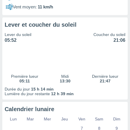
ires
ons le
Vent moyen:
11 km/h
ent des
es
 :
Lever et coucher du soleil
et/ou
Lever du soleil
Coucher du soleil
 à des
05:52
21:06
ions sur
eil,
des
limitées
nner la
, créer
Première lueur
Midi
Dernière lueur
ils pour
05:11
13:30
21:47
ité
Durée du jour
15 h 14 min
lisée,
Lumière du jour restante
12 h 39 min
des
our
nner des
Calendrier lunaire
és
lisées,
Lun
Mar
Mer
Jeu
Ven
Sam
Dim
s profils
7
8
9
enus