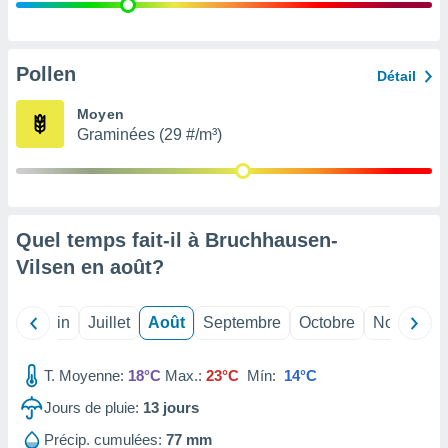
nées
lles sur
d'un
égitime,
Pollen
Détail
vous
vous
Moyen
 Pour ce
Graminées (29 #/m³)
ous
etirer
ement
 opposer
Quel temps fait-il à Bruchhausen-
ement
nées à
Vilsen en
août
?
ment en
 sur «
res
» ou
Mai
Juin
Juillet
Août
Septembre
Octobre
Novembre
e
que de
kies
T. Moyenne:
18°C
Max.:
23°C
Mín:
14°C
ite web.
Jours de pluie:
13
jours
t nos
Précip. cumulées:
77 mm