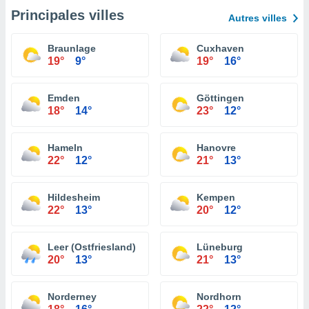
Principales villes
Autres villes
Braunlage
Cuxhaven
19°
9°
19°
16°
Emden
Göttingen
18°
14°
23°
12°
Hameln
Hanovre
22°
12°
21°
13°
Hildesheim
Kempen
22°
13°
20°
12°
Leer (Ostfriesland)
Lüneburg
20°
13°
21°
13°
Norderney
Nordhorn