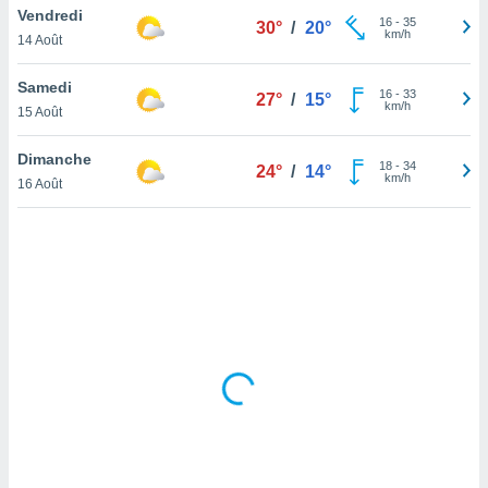
Vendredi
lisé en
16
-
35
30°
/
20°
km/h
 de
14 Août
. Vous
rouver
Samedi
16
-
33
27°
/
15°
km/h
15 Août
ations
re
Dimanche
que de
18
-
34
24°
/
14°
km/h
kies
16 Août
r votre
ement à
ment en
sur le
res des
kies
le au
page de
te web.
MENT,
 les