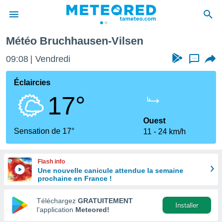
Météo Bruchhausen-Vilsen
e
ntialité
09:08
Vendredi
...
enu de
o.com
Éclaircies
o.com) a
17°
aré par
onnels
Ouest
arantir
Sensation de 17°
11
24 km/h
té des
ions
. Vous
Flash info
accéder
Une nouvelle canicule attendue la semaine
e en
prochaine en France !
 les
Téléchargez
GRATUITEMENT
s :
Installer
l’application
Meteored!
r les