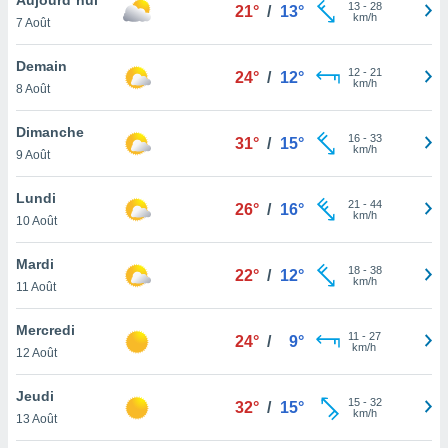
n «
13
-
28
21°
/
13°
km/h
7 Août
 et
r »,
cédez au
Demain
12
-
21
24°
/
12°
 et vous
km/h
8 Août
z
ation de
Dimanche
16
-
33
31°
/
15°
km/h
9 Août
qu'ils
 nous ou
aires,
Lundi
21
-
44
26°
/
16°
km/h
10 Août
nt de
t
Mardi
18
-
38
er le
22°
/
12°
km/h
11 Août
ement
te, ainsi
Mercredi
11
-
27
24°
/
9°
km/h
per un
12 Août
écifique
us
Jeudi
15
-
32
de la
32°
/
15°
km/h
13 Août
 et du