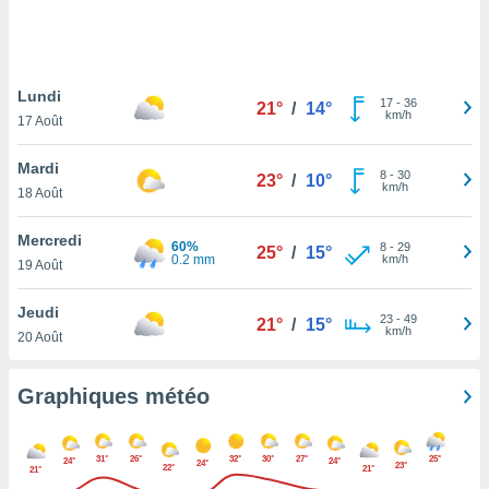
logies
e
s
Lundi
tez pas
17
-
36
21°
/
14°
km/h
ation de
17 Août
, vous
z à
Mardi
8
-
30
23°
/
10°
à notre
km/h
18 Août
.com.
Mercredi
 cas,
60%
8
-
29
25°
/
15°
0.2 mm
km/h
us
19 Août
ns que
s
Jeudi
23
-
49
21°
/
15°
km/h
20 Août
ires
urer la
on sur le
Graphiques météo
 seront
, et que
ies ne
31°
26°
32°
30°
27°
25°
24°
24°
24°
23°
22°
as
21°
21°