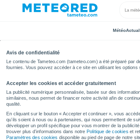
Météo
Actual
Avis de confidentialité
Le contenu de Tameteo.com (tameteo.com) a été préparé par des 
fournies. Vous pouvez accéder à ce site en utilisant les options 
Accepter les cookies et accéder gratuitement
Accueil
Allemagne
Basse-Saxe
Brackstedt
La publicité numérique personnalisée, basée sur des information
similaires, nous permet de financer notre activité afin de conti
Météo Brackstedt
qualité.
En cliquant sur le bouton « Accepter et continuer », vous accéde
20:40
Jeudi
qu'ils soient à nous ou à partenaires, qui nous permettent de sui
développer un profil spécifique pour vous montrer de la publicit
trouver plus d'informations dans notre
Politique de cookies
et re
Ensoleillé
Paramètres des cookies
disponible au pied de page de notre si