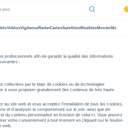
ités
Vidéos
Vigilance
Radar
Cartes
Satellites
Modèles
Monde
Ski
professionnels afin de garantir la qualité des informations
suivantes :
s collectées par le biais de cookies ou de technologies
nuer à vous proposer gratuitement des contenus de très haute
z au site web et vous acceptez l'installation de tous les cookies,
...
vre et d'analyser le comportement sur le site, ainsi que de
é et du contenu personnalisé en fonction de celui-ci. Vous pouvez
Heure par heure
tirer votre consentement à tout moment en cliquant sur le bouton
Ciel dégagé dans les prochaines
te web.
heures