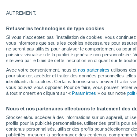
20°
AUTREMENT,
Nord-oues
Refuser les technologies de type cookies
Sensation de 20°
14
-
38 km
Si vous n'acceptez pas l'installation de cookies, vous continu
vous informons que seuls les cookies nécessaires pour assurer la
ne seront pas utilisés pour analyser le comportement ou pour af
puissiez visualiser de la publicité générale non personnalisée. V
Flash info
site web par le biais de cette inscription en cliquant sur le bouto
Une nouvelle canicule attendue la semaine
prochaine en France !
Avec votre consentement, nous et
nos partenaires
utilisons des
pour stocker, accéder et traiter des données personnelles telles 
Météo 1 - 7 jours
Heure par heure
Actualité
Carte 
identifiants de cookies. Certains fournisseurs peuvent traiter vo
vous pouvez vous opposer. Pour ce faire, vous pouvez retirer
à tout moment en cliquant sur «
Paramètres
» ou sur notre
poli
Demain
Samedi
D
Aujourd´hui
Nous et nos partenaires effectuons le traitement des d
7 Août
8 Août
6 Août
Stocker et/ou accéder à des informations sur un appareil, utilise
profils pour la publicité personnalisée, utiliser des profils pour 
contenus personnalisés, utiliser des profils pour sélectionner
publicités, mesurer la performance des contenus, comprendre le