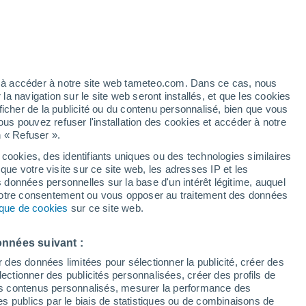
t
/h
ez à accéder à notre site web tameteo.com. Dans ce cas, nous
 navigation sur le site web seront installés, et que les cookies
ficher de la publicité ou du contenu personnalisé, bien que vous
ous pouvez refuser l'installation des cookies et accéder à notre
n « Refuser ».
 cookies, des identifiants uniques ou des technologies similaires
que votre visite sur ce site web, les adresses IP et les
des températures
Radar de pluie
Satellites
Modèles
s données personnelles sur la base d'un intérêt légitime, auquel
 votre consentement ou vous opposer au traitement des données
tique de cookies
sur ce site web.
imanche
Lundi
Mardi
Mercredi
onnées suivant :
9 Août
10 Août
11 Août
12 Août
r des données limitées pour sélectionner la publicité, créer des
sélectionner des publicités personnalisées, créer des profils de
 des contenus personnalisés, mesurer la performance des
s publics par le biais de statistiques ou de combinaisons de
30%