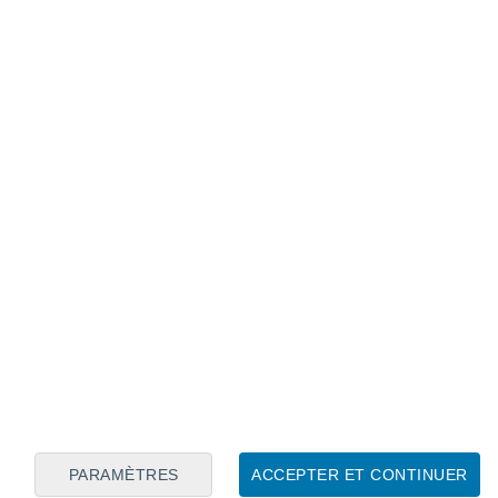
Calendrier lunaire
Lun
Mar
Mer
Jeu
Ven
Sam
Dim
6
7
8
9
10
11
12
13
14
15
16
17
18
19
PARAMÈTRES
ACCEPTER ET CONTINUER