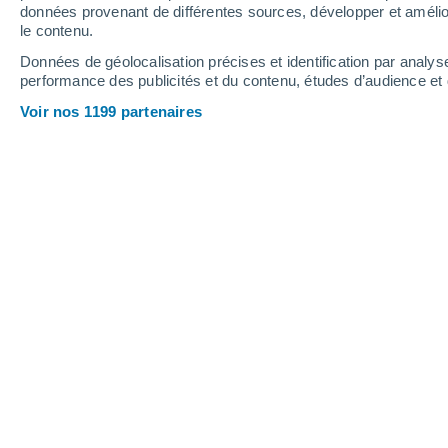
données provenant de différentes sources, développer et amélior
le contenu.
22°
/
13°
27°
/
12°
25°
/
17°
Données de géolocalisation précises et identification par analys
performance des publicités et du contenu, études d’audience e
15
-
34
km/h
14
-
28
km/h
15
19
-
41
km/h
Voir nos 1199 partenaires
Météo Brackstedt aujourd´hui
, 6 août
Ciel variable
24°
17:00
T. ressentie
25°
Éclaircies
24°
18:00
T. ressentie
25°
Ciel variable
24°
19:00
T. ressentie
25°
Éclaircies
23°
20:00
T. ressentie
25°