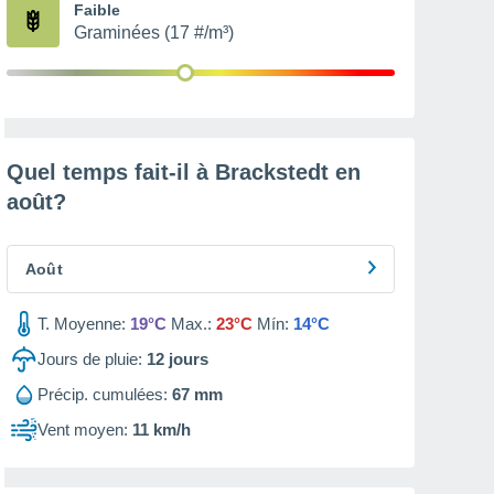
Faible
Graminées (17 #/m³)
Quel temps fait-il à Brackstedt en
août
?
Août
T. Moyenne:
19°C
Max.:
23°C
Mín:
14°C
Jours de pluie:
12
jours
Précip. cumulées:
67 mm
Vent moyen:
11 km/h