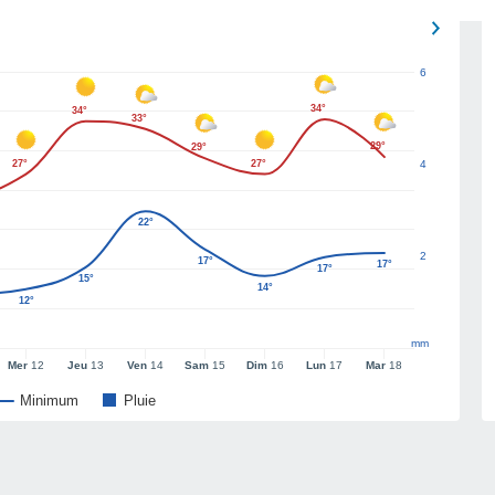
6
34°
34°
33°
29°
29°
27°
27°
4
22°
2
17°
17°
17°
15°
14°
12°
mm
Mer
12
Jeu
13
Ven
14
Sam
15
Dim
16
Lun
17
Mar
18
Minimum
Pluie