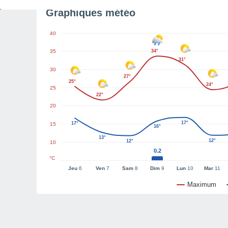
Graphiques météo
40
35
34°
31°
30
27°
25°
24°
25
22°
20
17°
17°
15
16°
13°
12°
12°
10
0.2
°C
Jeu
6
Ven
7
Sam
8
Dim
9
Lun
10
Mar
11
Maximum