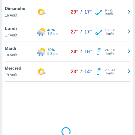
lisé en
Dimanche
 de
9
-
28
29°
/
17°
km/h
16 Août
. Vous
rouver
Lundi
40%
16
-
36
27°
/
17°
ations
1.5 mm
km/h
17 Août
re
que de
Mardi
30%
kies
24
-
50
24°
/
16°
5.8 mm
km/h
18 Août
r votre
ement à
ment en
Mercredi
20
-
43
23°
/
14°
sur le
km/h
19 Août
res des
kies
le au
page de
te web.
MENT,
 les