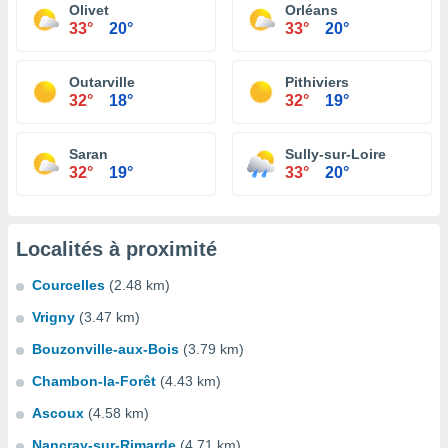
Olivet
Orléans
33°
20°
33°
20°
Outarville
Pithiviers
32°
18°
32°
19°
Saran
Sully-sur-Loire
32°
19°
33°
20°
Localités à proximité
Courcelles
(2.48 km)
Vrigny
(3.47 km)
Bouzonville-aux-Bois
(3.79 km)
Chambon-la-Forêt
(4.43 km)
Ascoux
(4.58 km)
Nancray-sur-Rimarde
(4.71 km)