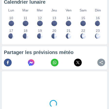
Calendrier lunaire
lisés,
des
Lun
Mar
Mer
Jeu
Ven
Sam
Dim
our
10
11
12
13
14
15
16
nner des
s
lisés,
17
18
19
20
21
22
23
la
ance des
s,
la
ance des
Partager les prévisions météo
s,
dre les
par le
ques ou
inaisons
ées
nt de
tes
,
er et
r les