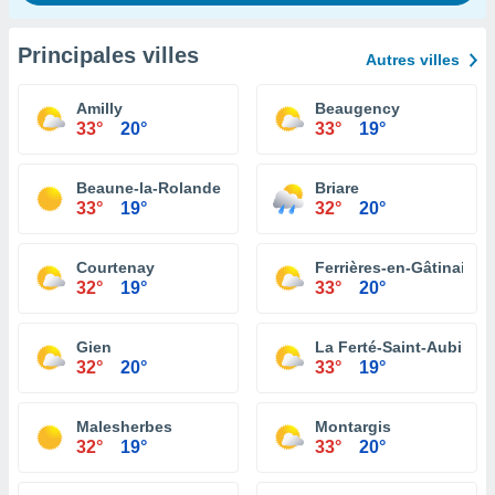
Principales villes
Autres villes
Amilly
Beaugency
33°
20°
33°
19°
Beaune-la-Rolande
Briare
33°
19°
32°
20°
Courtenay
Ferrières-en-Gâtinais
32°
19°
33°
20°
Gien
La Ferté-Saint-Aubin
32°
20°
33°
19°
Malesherbes
Montargis
32°
19°
33°
20°