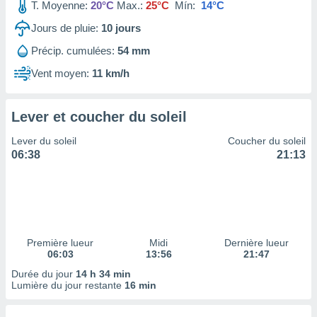
ires
T. Moyenne:
20°C
Max.:
25°C
Mín:
14°C
ons le
Jours de pluie:
10
jours
ent des
es
Précip. cumulées:
54 mm
 :
Vent moyen:
11 km/h
et/ou
 à des
ions sur
eil,
Lever et coucher du soleil
des
Lever du soleil
Coucher du soleil
limitées
06:38
21:13
nner la
, créer
ils pour
ité
lisée,
des
Première lueur
Midi
Dernière lueur
our
06:03
13:56
21:47
nner des
Durée du jour
14 h 34 min
és
Lumière du jour restante
16 min
lisées,
s profils
enus