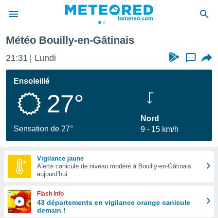
Météo Bouilly-en-Gâtinais
e
ntialité
21:31
Lundi
...
enu de
o.com
Ensoleillé
o.com) a
27°
aré par
onnels
Nord
arantir
Sensation de 27°
9
15 km/h
té des
ions
. Vous
Vigilance jaune
accéder
Alerte canicule de niveau modéré à Bouilly-en-Gâtinais
e en
aujourd’hui
 les
Flash info
s :
43 départements en vigilance orange canicule
demain !
r les