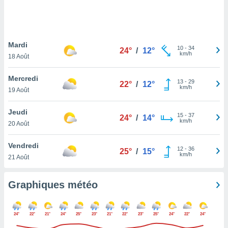
logies
e
s
Mardi
tez pas
10
-
34
24°
/
12°
km/h
ation de
18 Août
, vous
z à
Mercredi
13
-
29
22°
/
12°
à notre
km/h
19 Août
.com.
Jeudi
 cas,
15
-
37
24°
/
14°
km/h
us
20 Août
ns que
s
Vendredi
12
-
36
25°
/
15°
km/h
21 Août
ires
urer la
on sur le
Graphiques météo
 seront
, et que
ies ne
24°
22°
21°
24°
25°
23°
21°
22°
23°
25°
24°
22°
24°
as