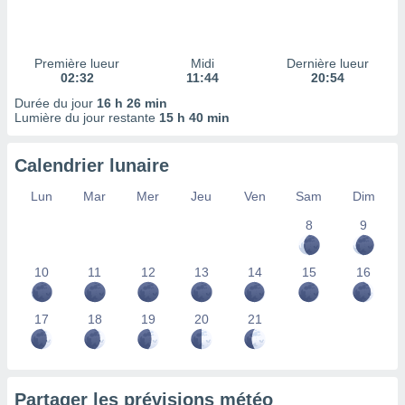
ires
ons le
ent des
es
Première lueur
Midi
Dernière lueur
 :
02:32
11:44
20:54
et/ou
Durée du jour
16 h 26 min
 à des
Lumière du jour restante
15 h 40 min
ions sur
eil,
Calendrier lunaire
des
limitées
Lun
Mar
Mer
Jeu
Ven
Sam
Dim
nner la
8
9
, créer
ils pour
ité
10
11
12
13
14
15
16
lisée,
des
our
17
18
19
20
21
nner des
és
lisées,
s profils
Partager les prévisions météo
enus