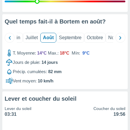
nées
lles sur
d'un
égitime,
Quel temps fait-il à Bortem en
août
?
vous
vous
 Pour ce
Mai
Juin
Juillet
Août
Septembre
Octobre
Novembre
ous
etirer
T. Moyenne:
14°C
Max.:
18°C
Mín:
9°C
ement
Jours de pluie:
14
jours
 opposer
ement
Précip. cumulées:
82 mm
nées à
ment en
Vent moyen:
10 km/h
 sur «
res
» ou
e
Lever et coucher du soleil
que de
kies
Lever du soleil
Coucher du soleil
ite web.
03:31
19:56
t nos