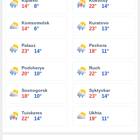
Kipievo
Kokvitsy
14°
8°
22°
14°
Komsomolsk
Kuratovo
14°
6°
23°
13°
Palauz
Pechora
23°
14°
18°
11°
Podcherye
Ruch
20°
10°
22°
13°
Sosnogorsk
Syktyvkar
18°
10°
23°
14°
Tuiskeres
Ukhta
22°
14°
19°
11°