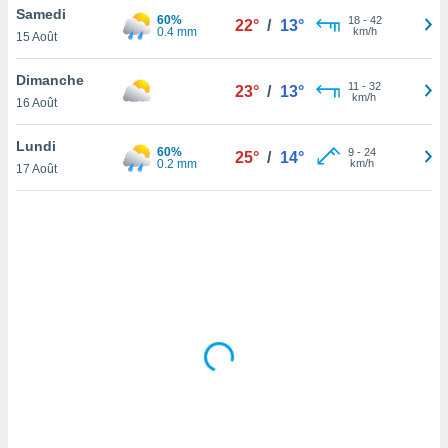
Samedi
lisé en
60%
18
-
42
22°
/
13°
0.4 mm
km/h
 de
15 Août
. Vous
rouver
Dimanche
11
-
32
23°
/
13°
km/h
16 Août
ations
re
Lundi
que de
60%
9
-
24
25°
/
14°
0.2 mm
km/h
kies
17 Août
r votre
ement à
ment en
sur le
res des
kies
le au
page de
te web.
MENT,
 les