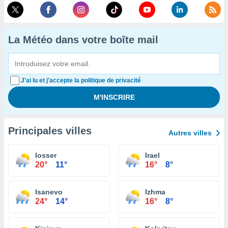
La Météo dans votre boîte mail
J'ai lu et j'accepte la politique de privacité
Principales villes
Autres villes
Iosser
Irael
20°
11°
16°
8°
Isanevo
Izhma
24°
14°
16°
8°