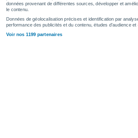
données provenant de différentes sources, développer et amélior
le contenu.
37°
/
23°
41°
/
24°
38°
/
23°
Données de géolocalisation précises et identification par analys
performance des publicités et du contenu, études d’audience e
15
-
34
km/h
17
-
38
km/h
15
18
-
39
km/h
Voir nos 1199 partenaires
Météo Boka´et ech Chorfa aujourd´hu
Ensoleillé
36°
17:00
T. ressentie
36°
Ensoleillé
34°
18:00
T. ressentie
34°
Ensoleillé
33°
19:00
T. ressentie
33°
Ensoleillé
30°
20:00
T. ressentie
31°