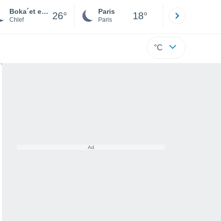
Boka´et ech Chorfa
Paris
Montpelli
26°
18°
Chlef
Paris
Hérault
°C