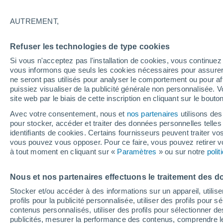
26°
AUTREMENT,
Dernier Qu
Refuser les technologies de type cookies
Éclairée:
4
Sensation de 27°
Si vous n'acceptez pas l'installation de cookies, vous continu
vous informons que seuls les cookies nécessaires pour assurer la
ne seront pas utilisés pour analyser le comportement ou pour af
puissiez visualiser de la publicité générale non personnalisée. V
Flash info
site web par le biais de cette inscription en cliquant sur le bouto
Une nouvelle canicule attendue la semaine
prochaine en France !
Avec votre consentement, nous et
nos partenaires
utilisons des
pour stocker, accéder et traiter des données personnelles telles 
Météo 1 - 7 jours
Heure par heure
Actualité
Carte 
identifiants de cookies. Certains fournisseurs peuvent traiter vo
vous pouvez vous opposer. Pour ce faire, vous pouvez retirer
à tout moment en cliquant sur «
Paramètres
» ou sur notre
poli
Demain
Samedi
D
Aujourd´hui
Nous et nos partenaires effectuons le traitement des d
7 Août
8 Août
6 Août
Stocker et/ou accéder à des informations sur un appareil, utilise
profils pour la publicité personnalisée, utiliser des profils pour 
contenus personnalisés, utiliser des profils pour sélectionner
publicités, mesurer la performance des contenus, comprendre le