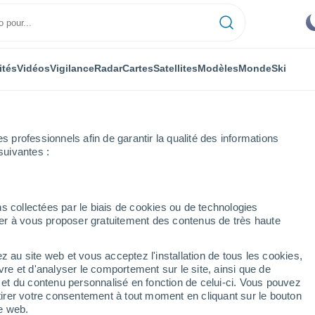
ités
Vidéos
Vigilance
Radar
Cartes
Satellites
Modèles
Monde
Ski
professionnels afin de garantir la qualité des informations
suivantes :
orfa
s collectées par le biais de cookies ou de technologies
nuer à vous proposer gratuitement des contenus de très haute
rfa
z au site web et vous acceptez l'installation de tous les cookies,
...
vre et d'analyser le comportement sur le site, ainsi que de
é et du contenu personnalisé en fonction de celui-ci. Vous pouvez
Heure par heure
tirer votre consentement à tout moment en cliquant sur le bouton
Ciel dégagé dans les prochaines
te web.
heures