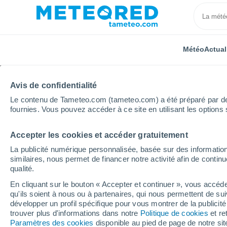
Météo
Actual
Avis de confidentialité
Le contenu de Tameteo.com (tameteo.com) a été préparé par des 
fournies. Vous pouvez accéder à ce site en utilisant les options 
Accepter les cookies et accéder gratuitement
Accueil
Algérie
Wilaya de Chlef
Boka´et ech Ch
La publicité numérique personnalisée, basée sur des information
similaires, nous permet de financer notre activité afin de conti
Météo Boka´et ech Cho
qualité.
En cliquant sur le bouton « Accepter et continuer », vous accéde
23:58
Jeudi
qu'ils soient à nous ou à partenaires, qui nous permettent de sui
développer un profil spécifique pour vous montrer de la publicit
trouver plus d'informations dans notre
Politique de cookies
et re
Ciel dégagé
Paramètres des cookies
disponible au pied de page de notre si