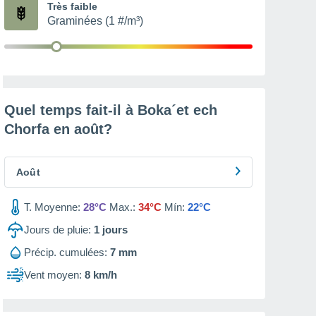
Très faible
Graminées (1 #/m³)
Quel temps fait-il à Boka´et ech
Chorfa en
août
?
Août
T. Moyenne:
28°C
Max.:
34°C
Mín:
22°C
Jours de pluie:
1
jours
Précip. cumulées:
7 mm
Vent moyen:
8 km/h