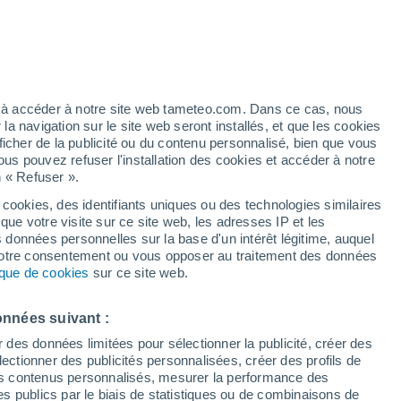
artier
6%
ez à accéder à notre site web tameteo.com. Dans ce cas, nous
 navigation sur le site web seront installés, et que les cookies
ficher de la publicité ou du contenu personnalisé, bien que vous
ous pouvez refuser l'installation des cookies et accéder à notre
n « Refuser ».
 cookies, des identifiants uniques ou des technologies similaires
que votre visite sur ce site web, les adresses IP et les
des températures
Radar de pluie
Satellites
Modèles
s données personnelles sur la base d'un intérêt légitime, auquel
 votre consentement ou vous opposer au traitement des données
tique de cookies
sur ce site web.
imanche
Lundi
Mardi
Mercredi
onnées suivant :
9 Août
10 Août
11 Août
12 Août
r des données limitées pour sélectionner la publicité, créer des
sélectionner des publicités personnalisées, créer des profils de
 des contenus personnalisés, mesurer la performance des
s publics par le biais de statistiques ou de combinaisons de