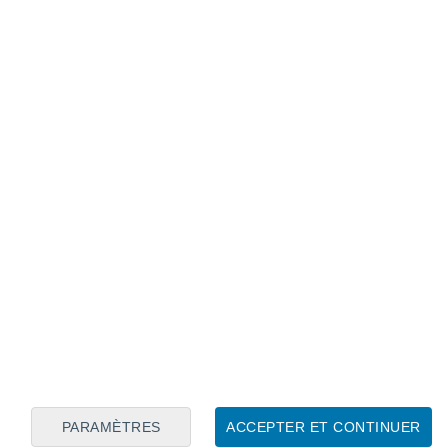
Calendrier lunaire
Lun
Mar
Mer
Jeu
Ven
Sam
Dim
6
7
8
9
10
11
12
13
14
15
16
17
18
19
PARAMÈTRES
ACCEPTER ET CONTINUER