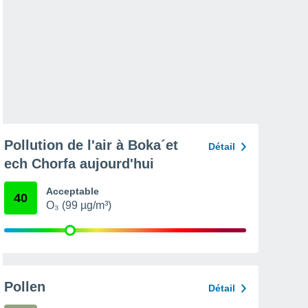
Pollution de l'air à Boka´et
Détail
ech Chorfa aujourd'hui
Acceptable
40
O₃ (99 µg/m³)
Pollen
Détail