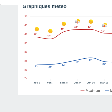
Graphiques météo
50
45
43°
43°
41°
41°
40
38°
37°
35
30
27°
25
25°
25°
24°
23°
23°
20
°C
Jeu
6
Ven
7
Sam
8
Dim
9
Lun
10
Mar
11
Maximum