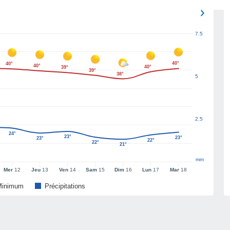
7.5
40°
40°
40°
40°
39°
39°
38°
5
2.5
24°
23°
23°
23°
22°
22°
21°
mm
Mer
12
Jeu
13
Ven
14
Sam
15
Dim
16
Lun
17
Mar
18
Minimum
Précipitations