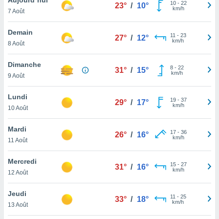
n «
10
-
22
23°
/
10°
km/h
7 Août
 et
r »,
cédez au
Demain
11
-
23
27°
/
12°
 et vous
km/h
8 Août
z
ation de
Dimanche
8
-
22
31°
/
15°
km/h
9 Août
qu'ils
 nous ou
aires,
Lundi
19
-
37
29°
/
17°
km/h
10 Août
nt de
t
Mardi
17
-
36
er le
26°
/
16°
km/h
11 Août
ement
te, ainsi
Mercredi
15
-
27
31°
/
16°
km/h
per un
12 Août
écifique
us
Jeudi
11
-
25
de la
33°
/
18°
km/h
13 Août
 et du