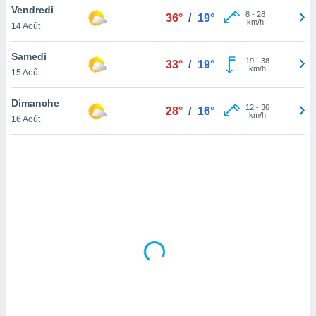
Vendredi
lisé en
8
-
28
36°
/
19°
km/h
 de
14 Août
. Vous
rouver
Samedi
19
-
38
33°
/
19°
km/h
15 Août
ations
re
Dimanche
que de
12
-
36
28°
/
16°
km/h
kies
16 Août
r votre
ement à
ment en
sur le
res des
kies
le au
page de
te web.
MENT,
 les