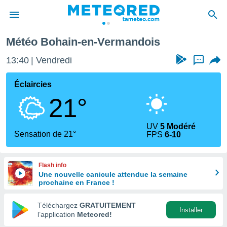
Météo Bohain-en-Vermandois
e
ntialité
13:40
Vendredi
...
enu de
o.com
Éclaircies
o.com) a
21°
aré par
onnels
UV
5 Modéré
arantir
Sensation de 21°
FPS
6-10
té des
ions
. Vous
Flash info
accéder
Une nouvelle canicule attendue la semaine
e en
prochaine en France !
 les
Téléchargez
GRATUITEMENT
s :
Installer
l’application
Meteored!
r les