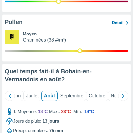
nées
lles sur
d'un
égitime,
Pollen
Détail
vous
vous
Moyen
 Pour ce
Graminées (38 #/m³)
ous
etirer
ement
 opposer
Quel temps fait-il à Bohain-en-
ement
nées à
Vermandois en
août
?
ment en
 sur «
res
» ou
Mai
Juin
Juillet
Août
Septembre
Octobre
Novembre
e
que de
kies
T. Moyenne:
18°C
Max.:
23°C
Mín:
14°C
ite web.
Jours de pluie:
13
jours
t nos
Précip. cumulées:
75 mm