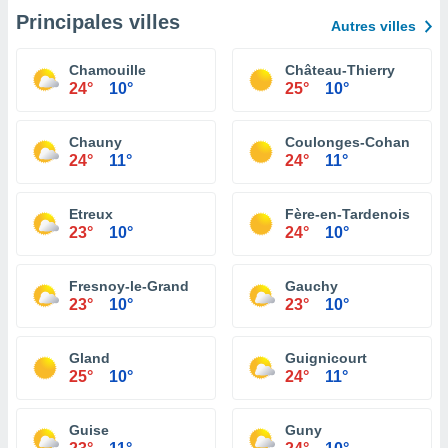
Principales villes
Autres villes
Chamouille
Château-Thierry
24°
10°
25°
10°
Chauny
Coulonges-Cohan
24°
11°
24°
11°
Etreux
Fère-en-Tardenois
23°
10°
24°
10°
Fresnoy-le-Grand
Gauchy
23°
10°
23°
10°
Gland
Guignicourt
25°
10°
24°
11°
Guise
Guny