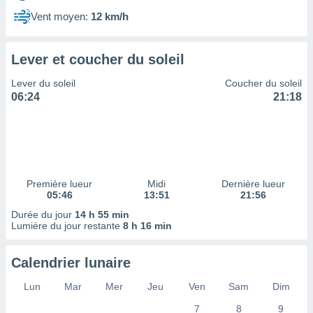
ires
ons le
Vent moyen:
12 km/h
ent des
es
 :
Lever et coucher du soleil
et/ou
Lever du soleil
Coucher du soleil
 à des
06:24
21:18
ions sur
eil,
des
limitées
nner la
, créer
Première lueur
Midi
Dernière lueur
ils pour
05:46
13:51
21:56
ité
Durée du jour
14 h 55 min
lisée,
Lumière du jour restante
8 h 16 min
des
our
nner des
Calendrier lunaire
és
lisées,
Lun
Mar
Mer
Jeu
Ven
Sam
Dim
s profils
7
8
9
enus