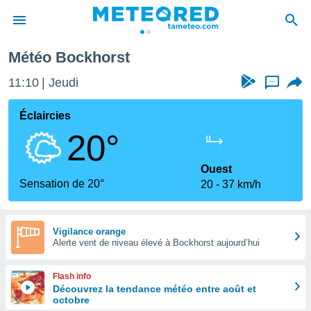
Météo Bockhorst
e
ntialité
11:10
Jeudi
...
enu de
o.com
Éclaircies
o.com) a
20°
aré par
onnels
Ouest
arantir
Sensation de 20°
20
37 km/h
té des
ions
. Vous
accéder
Vigilance orange
e en
Alerte vent de niveau élevé à Bockhorst aujourd’hui
 les
Flash info
s :
Découvrez la tendance météo entre août et
octobre
r les