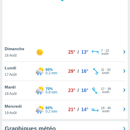
logies
e
s
tez pas
ation de
, vous
z à
à notre
Dimanche
7
-
22
25°
/
13°
km/h
16 Août
.com.
 cas,
Lundi
60%
11
-
32
us
29°
/
16°
0.2 mm
km/h
17 Août
ns que
s
Mardi
70%
17
-
39
23°
/
16°
ires
0.8 mm
km/h
18 Août
urer la
on sur le
Mercredi
60%
19
-
45
 seront
21°
/
14°
0.2 mm
km/h
19 Août
, et que
ies ne
as
Graphiques météo