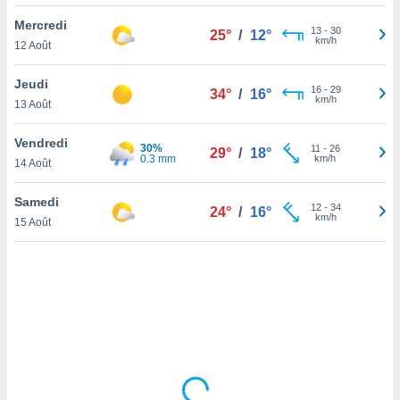
lisé en
Mercredi
 de
13
-
30
25°
/
12°
km/h
12 Août
. Vous
rouver
Jeudi
16
-
29
34°
/
16°
ations
km/h
13 Août
re
que de
Vendredi
30%
kies
11
-
26
29°
/
18°
0.3 mm
km/h
14 Août
r votre
ement à
ment en
Samedi
12
-
34
24°
/
16°
sur le
km/h
15 Août
res des
kies
le au
page de
te web.
MENT,
 les