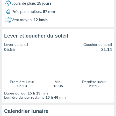
ires
Jours de pluie:
15
jours
ons le
ent des
Précip. cumulées:
87 mm
es
Vent moyen:
12 km/h
 :
et/ou
 à des
Lever et coucher du soleil
ions sur
eil,
Lever du soleil
Coucher du soleil
des
05:55
21:14
limitées
nner la
, créer
ils pour
ité
lisée,
Première lueur
Midi
Dernière lueur
05:13
13:35
21:56
des
our
Durée du jour
15 h 19 min
nner des
Lumière du jour restante
10 h 46 min
és
lisées,
Calendrier lunaire
s profils
enus