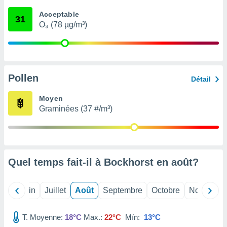
nées
Acceptable
lles sur
31
O₃ (78 µg/m³)
d'un
égitime,
vous
vous
 Pour ce
ous
Pollen
Détail
etirer
Moyen
ement
Graminées (37 #/m³)
 opposer
ement
nées à
ment en
 sur «
res
» ou
Quel temps fait-il à Bockhorst en
août
?
e
que de
kies
Mai
Juin
Juillet
Août
Septembre
Octobre
Novembre
ite web.
T. Moyenne:
18°C
Max.:
22°C
Mín:
13°C
t nos