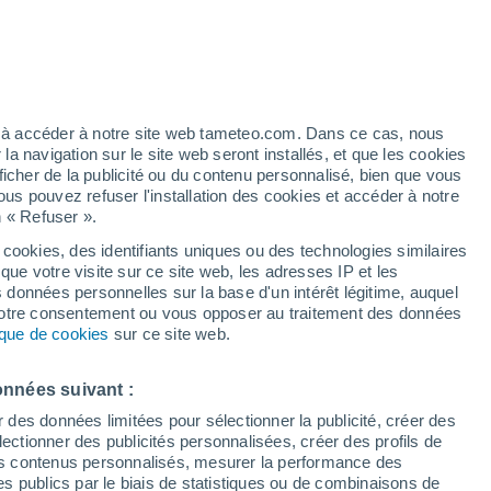
/h
ez à accéder à notre site web tameteo.com. Dans ce cas, nous
 navigation sur le site web seront installés, et que les cookies
ficher de la publicité ou du contenu personnalisé, bien que vous
ous pouvez refuser l'installation des cookies et accéder à notre
n « Refuser ».
 cookies, des identifiants uniques ou des technologies similaires
que votre visite sur ce site web, les adresses IP et les
de pluie
Radar de pluie
Satellites
Modèles
s données personnelles sur la base d'un intérêt légitime, auquel
 votre consentement ou vous opposer au traitement des données
tique de cookies
sur ce site web.
imanche
Lundi
Mardi
Mercredi
onnées suivant :
9 Août
10 Août
11 Août
12 Août
r des données limitées pour sélectionner la publicité, créer des
sélectionner des publicités personnalisées, créer des profils de
 des contenus personnalisés, mesurer la performance des
s publics par le biais de statistiques ou de combinaisons de
30%