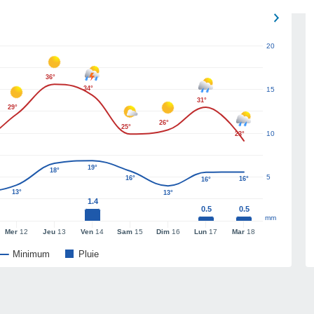
20
36°
34°
15
31°
29°
26°
25°
10
23°
19°
18°
5
16°
16°
16°
13°
13°
1.4
0.5
0.5
mm
Mer
12
Jeu
13
Ven
14
Sam
15
Dim
16
Lun
17
Mar
18
Minimum
Pluie