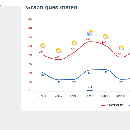
Graphiques météo
45
40
35
32°
30°
30
27°
25°
24°
25
22°
20
17°
17°
15
16°
10
12°
12°
11°
0.4
°C
Jeu
6
Ven
7
Sam
8
Dim
9
Lun
10
Mar
11
Maximum