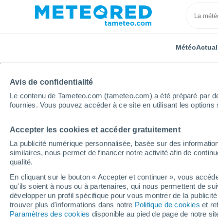
Météo
Actual
Avis de confidentialité
Le contenu de Tameteo.com (tameteo.com) a été préparé par des 
fournies. Vous pouvez accéder à ce site en utilisant les options 
Accepter les cookies et accéder gratuitement
Accueil
Allemagne
Basse-Saxe
Bissendorf
La publicité numérique personnalisée, basée sur des information
similaires, nous permet de financer notre activité afin de conti
Météo Bissendorf
qualité.
En cliquant sur le bouton « Accepter et continuer », vous accéde
17:33
Jeudi
qu'ils soient à nous ou à partenaires, qui nous permettent de sui
développer un profil spécifique pour vous montrer de la publicit
trouver plus d'informations dans notre
Politique de cookies
et re
Couvert
Paramètres des cookies
disponible au pied de page de notre si