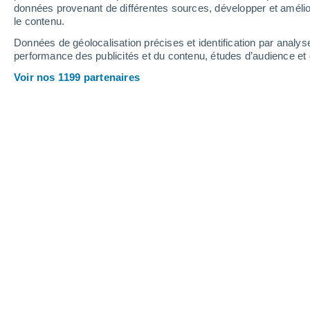
données provenant de différentes sources, développer et amélior
le contenu.
22°
/
11°
27°
/
12°
25°
/
16°
Données de géolocalisation précises et identification par analys
performance des publicités et du contenu, études d’audience e
9
-
22
km/h
10
-
22
km/h
15
20
-
44
km/h
Voir nos 1199 partenaires
Météo Bissendorf aujourd´hui
, 6 août
Couvert
24°
17:00
T. ressentie
25°
Couvert
23°
18:00
T. ressentie
25°
Couvert
22°
19:00
T. ressentie
25°
Éclaircies
21°
20:00
T. ressentie
21°