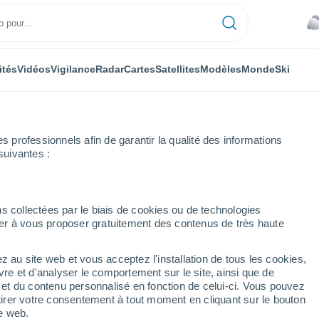
ités
Vidéos
Vigilance
Radar
Cartes
Satellites
Modèles
Monde
Ski
professionnels afin de garantir la qualité des informations
suivantes :
s collectées par le biais de cookies ou de technologies
nuer à vous proposer gratuitement des contenus de très haute
z au site web et vous acceptez l'installation de tous les cookies,
...
vre et d'analyser le comportement sur le site, ainsi que de
é et du contenu personnalisé en fonction de celui-ci. Vous pouvez
Heure par heure
tirer votre consentement à tout moment en cliquant sur le bouton
Ciel couvert dans les prochaines
te web.
heures