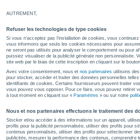
23°
AUTREMENT,
Ouest
Refuser les technologies de type cookies
Sensation de 25°
20
-
44 km
Si vous n'acceptez pas l'installation de cookies, vous continu
vous informons que seuls les cookies nécessaires pour assurer la
ne seront pas utilisés pour analyser le comportement ou pour af
puissiez visualiser de la publicité générale non personnalisée. V
Flash info
site web par le biais de cette inscription en cliquant sur le bouto
Une nouvelle canicule attendue la semaine
prochaine en France !
Avec votre consentement, nous et
nos partenaires
utilisons des
pour stocker, accéder et traiter des données personnelles telles 
Météo 1 - 7 jours
Heure par heure
Actualité
Carte 
identifiants de cookies. Certains fournisseurs peuvent traiter vo
vous pouvez vous opposer. Pour ce faire, vous pouvez retirer
à tout moment en cliquant sur «
Paramètres
» ou sur notre
poli
Demain
Samedi
D
Aujourd´hui
Nous et nos partenaires effectuons le traitement des d
7 Août
8 Août
6 Août
Stocker et/ou accéder à des informations sur un appareil, utilise
profils pour la publicité personnalisée, utiliser des profils pour 
contenus personnalisés, utiliser des profils pour sélectionner
publicités, mesurer la performance des contenus, comprendre le