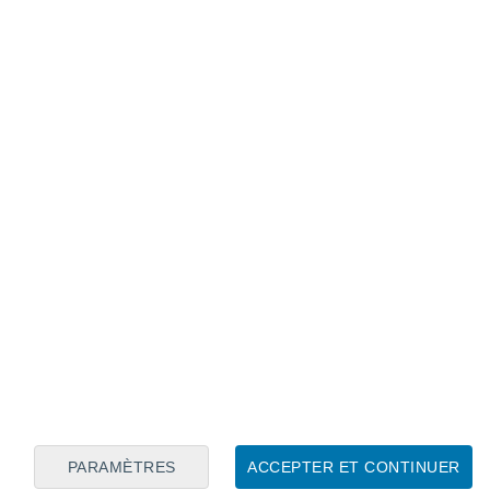
Calendrier lunaire
Lun
Mar
Mer
Jeu
Ven
Sam
Dim
6
7
8
9
10
11
12
13
14
15
16
17
18
19
PARAMÈTRES
ACCEPTER ET CONTINUER