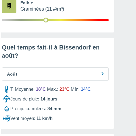
Faible
Graminées (11 #/m³)
Quel temps fait-il à Bissendorf en
août
?
Août
T. Moyenne:
18°C
Max.:
23°C
Mín:
14°C
Jours de pluie:
14
jours
Précip. cumulées:
84 mm
Vent moyen:
11 km/h