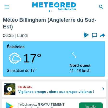
Météo Billingham (Angleterre du Sud-
e
Est)
ntialité
enu de
06:35
Lundi
...
o.com
o.com) a
Éclaircies
aré par
17°
onnels
arantir
Nord-ouest
té des
Sensation de 17°
ions
11
19 km/h
. Vous
accéder
e en
Flash info
 les
Vigilance orange : alerte aux orages violents !
s :
Téléchargez
GRATUITEMENT
Installer
r les