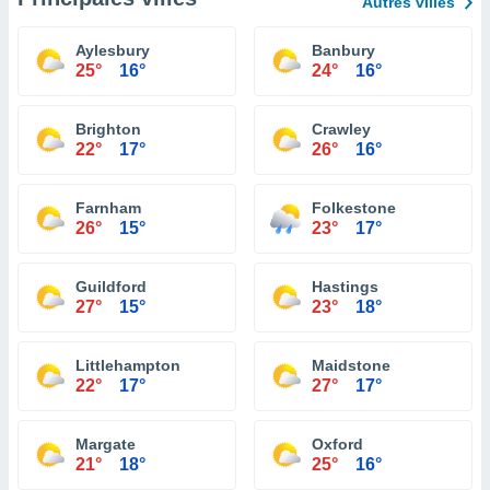
Autres villes
Aylesbury
Banbury
25°
16°
24°
16°
Brighton
Crawley
22°
17°
26°
16°
Farnham
Folkestone
26°
15°
23°
17°
Guildford
Hastings
27°
15°
23°
18°
Littlehampton
Maidstone
22°
17°
27°
17°
Margate
Oxford
21°
18°
25°
16°