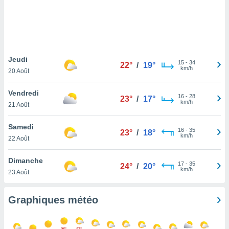
logies
e
s
tez pas
ation de
Jeudi
15
-
34
22°
/
19°
, vous
km/h
20 Août
z à
à notre
Vendredi
16
-
28
23°
/
17°
km/h
.com.
21 Août
 cas,
us
Samedi
16
-
35
23°
/
18°
ns que
km/h
22 Août
s
Dimanche
ires
17
-
35
24°
/
20°
km/h
urer la
23 Août
on sur le
 seront
Graphiques météo
, et que
ies ne
as