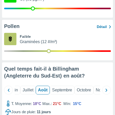
nées
lles sur
d'un
égitime,
vous
Pollen
Détail
vous
 Pour ce
Faible
ous
Graminées (12 #/m³)
etirer
ement
 opposer
ement
nées à
Quel temps fait-il à Billingham
ment en
(Angleterre du Sud-Est) en
août
?
 sur «
res
» ou
e
Mai
Juin
Juillet
Août
Septembre
Octobre
Novembre
que de
kies
ite web.
T. Moyenne:
18°C
Max.:
21°C
Mín:
15°C
t nos
Jours de pluie:
11
jours