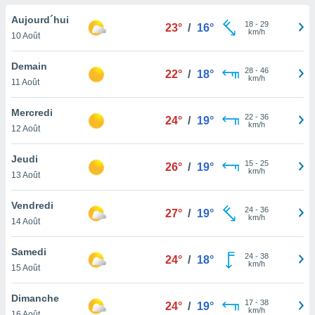
n «
 et
Aujourd´hui
18
-
29
23°
/
16°
r »,
km/h
10 Août
cédez au
 et vous
Demain
28
-
46
z
22°
/
18°
km/h
11 Août
ation de
qu'ils
Mercredi
22
-
36
24°
/
19°
 nous ou
km/h
12 Août
aires,
Jeudi
15
-
25
nt de
26°
/
19°
km/h
13 Août
t
er le
Vendredi
ement
24
-
36
27°
/
19°
km/h
te, ainsi
14 Août
per un
Samedi
24
-
38
écifique
24°
/
18°
km/h
15 Août
us
de la
Dimanche
 et du
17
-
38
24°
/
19°
km/h
16 Août