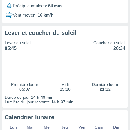
ires
Précip. cumulées:
64 mm
ons le
ent des
Vent moyen:
16 km/h
es
 :
et/ou
Lever et coucher du soleil
 à des
ions sur
Lever du soleil
Coucher du soleil
eil,
05:45
20:34
des
limitées
nner la
, créer
ils pour
Première lueur
Midi
Dernière lueur
ité
05:07
13:10
21:12
lisée,
des
Durée du jour
14 h 49 min
Lumière du jour restante
14 h 37 min
our
nner des
és
Calendrier lunaire
lisées,
s profils
Lun
Mar
Mer
Jeu
Ven
Sam
Dim
enus