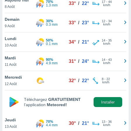
70%
n «
17
-
44
33°
/
22°
1.3 mm
km/h
8 Août
 et
r »,
cédez au
Demain
30%
12
-
34
33°
/
23°
 et vous
0.3 mm
km/h
9 Août
z
ation de
Lundi
50%
14
-
35
34°
/
21°
0.1 mm
km/h
10 Août
qu'ils
 nous ou
aires,
Mardi
90%
14
-
43
31°
/
24°
4.9 mm
km/h
11 Août
nt de
t
Mercredi
8
-
22
er le
32°
/
22°
km/h
12 Août
ement
te, ainsi
Téléchargez
GRATUITEMENT
per un
Installer
l’application
Meteored!
écifique
us
de la
Jeudi
70%
13
-
36
30°
/
21°
 et du
4.4 mm
km/h
13 Août