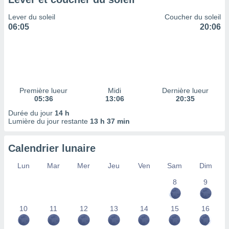
ires
ons le
Lever du soleil
Coucher du soleil
ent des
06:05
20:06
es
 :
et/ou
 à des
ions sur
eil,
Première lueur
Midi
Dernière lueur
des
05:36
13:06
20:35
limitées
Durée du jour
14 h
Lumière du jour restante
13 h 37 min
nner la
, créer
ils pour
Calendrier lunaire
ité
lisée,
Lun
Mar
Mer
Jeu
Ven
Sam
Dim
des
our
8
9
nner des
és
10
11
12
13
14
15
16
lisées,
s profils
enus