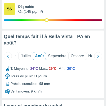
nées
Dégradée
lles sur
56
O₃ (148 µg/m³)
d'un
égitime,
vous
vous
 Pour ce
ous
Quel temps fait-il à Bella Vista - PA en
etirer
août
?
ement
 opposer
Mai
Juin
Juillet
Août
Septembre
Octobre
Novembre
ement
nées à
ment en
T. Moyenne:
24°C
Max.:
29°C
Mín:
20°C
 sur «
res
» ou
Jours de pluie:
11
jours
e
Précip. cumulées:
98 mm
que de
kies
Vent moyen:
9 km/h
ite web.
t nos
Lever et coucher du soleil