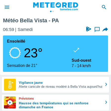
Météo Bella Vista - PA
e
ntialité
06:59
Samedi
...
enu de
o.com
Ensoleillé
o.com) a
23°
aré par
onnels
Sud-ouest
arantir
Sensation de 21°
7
14 km/h
té des
ions
. Vous
accéder
Vigilance jaune
e en
Alerte canicule de niveau modéré à Bella Vista aujourd’hui
 les
Prévisions
s :
Hausse des températures qui se renforce
dimanche en France
r les