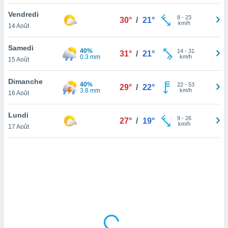
lisé en
Vendredi
 de
8
-
23
30°
/
21°
km/h
14 Août
. Vous
rouver
Samedi
40%
14
-
31
31°
/
21°
ations
0.3 mm
km/h
15 Août
re
que de
Dimanche
40%
kies
22
-
53
29°
/
22°
3.8 mm
km/h
16 Août
r votre
ement à
ment en
Lundi
9
-
26
27°
/
19°
sur le
km/h
17 Août
res des
kies
le au
page de
te web.
MENT,
 les