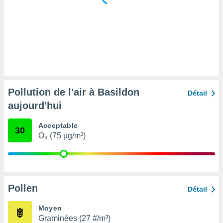
tre
ement,
enaires
s des
 des
nts
 ou des
gies
Pollution de l'air à Basildon
Détail
es pour
aujourd'hui
 accéder
r des
Acceptable
30
lles
O₃ (75 µg/m³)
ue votre
r ce site
 IP et
ifiants
Pollen
Détail
es.
Moyen
eurs
Graminées (27 #/m³)
traiter