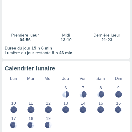
ires
ons le
ent des
es
 :
et/ou
Première lueur
Midi
Dernière lueur
 à des
04:56
13:10
21:23
ions sur
eil,
Durée du jour
15 h 8 min
Lumière du jour restante
8 h 46 min
des
limitées
Calendrier lunaire
nner la
, créer
Lun
Mar
Mer
Jeu
Ven
Sam
Dim
ils pour
ité
6
7
8
9
lisée,
des
10
11
12
13
14
15
16
our
nner des
és
17
18
19
lisées,
s profils
enus