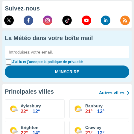
Suivez-nous
La Météo dans votre boîte mail
J'ai lu et j'accepte la politique de privacité
Principales villes
Autres villes
Aylesbury
Banbury
22°
12°
21°
12°
Brighton
Crawley
22°
14°
23°
12°