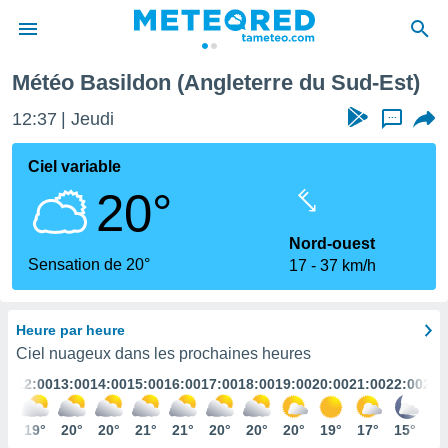
Météo Basildon (Angleterre du Sud-Est)
e
ntialité
12:37
Jeudi
...
enu de
o.com
Ciel variable
o.com) a
20°
aré par
onnels
Nord-ouest
arantir
Sensation de 20°
17
37 km/h
té des
ions
. Vous
Heure par heure
accéder
e en
Ciel nuageux dans les prochaines heures
 les
:00
12:00
13:00
14:00
15:00
16:00
17:00
18:00
19:00
20:00
21:00
22:00
23:
s :
9°
19°
20°
20°
21°
21°
20°
20°
20°
19°
17°
15°
15
r les