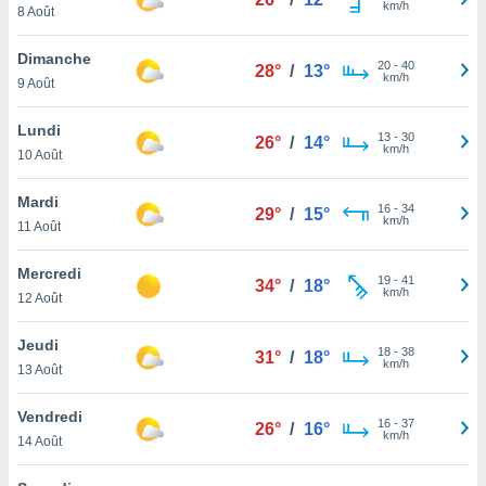
km/h
n «
8 Août
 et
r »,
Dimanche
20
-
40
cédez au
28°
/
13°
km/h
9 Août
 et vous
z
Lundi
ation de
13
-
30
26°
/
14°
km/h
10 Août
qu'ils
 nous ou
Mardi
16
-
34
29°
/
15°
aires,
km/h
11 Août
nt de
Mercredi
t
19
-
41
34°
/
18°
km/h
er le
12 Août
ement
te, ainsi
Jeudi
18
-
38
31°
/
18°
km/h
13 Août
per un
écifique
Vendredi
us
16
-
37
26°
/
16°
km/h
de la
14 Août
 et du