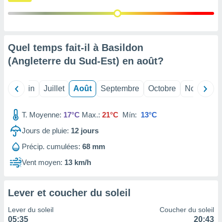
nées
lles sur
d'un
égitime,
vous
Quel temps fait-il à Basildon
vous
(Angleterre du Sud-Est) en
août
?
 Pour ce
ous
etirer
Mai
Juin
Juillet
Août
Septembre
Octobre
Novembre
ement
 opposer
T. Moyenne:
17°C
Max.:
21°C
Mín:
13°C
ement
nées à
Jours de pluie:
12
jours
ment en
Précip. cumulées:
68 mm
 sur «
res
» ou
Vent moyen:
13 km/h
e
que de
kies
Lever et coucher du soleil
ite web.
Lever du soleil
Coucher du soleil
t nos
05:35
20:43