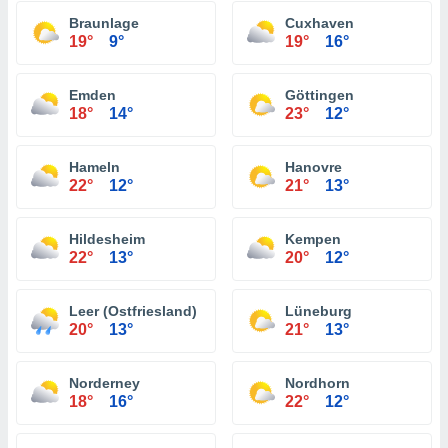
Braunlage
Cuxhaven
19°
9°
19°
16°
Emden
Göttingen
18°
14°
23°
12°
Hameln
Hanovre
22°
12°
21°
13°
Hildesheim
Kempen
22°
13°
20°
12°
Leer (Ostfriesland)
Lüneburg
20°
13°
21°
13°
Norderney
Nordhorn
18°
16°
22°
12°