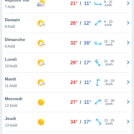
n «
8
-
21
21°
/
11°
km/h
7 Août
 et
r »,
cédez au
Demain
9
-
23
26°
/
12°
 et vous
km/h
8 Août
z
ation de
Dimanche
15
-
33
32°
/
16°
km/h
9 Août
qu'ils
 nous ou
aires,
Lundi
21
-
45
29°
/
17°
km/h
10 Août
nt de
t
Mardi
16
-
33
er le
24°
/
11°
km/h
11 Août
ement
te, ainsi
Mercredi
12
-
30
27°
/
11°
km/h
per un
12 Août
écifique
us
Jeudi
13
-
25
de la
34°
/
17°
km/h
13 Août
 et du