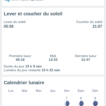
ires
ons le
ent des
Lever et coucher du soleil
es
 :
Lever du soleil
Coucher du soleil
et/ou
05:58
21:07
 à des
ions sur
eil,
des
limitées
Première lueur
Midi
Dernière lueur
nner la
05:18
13:33
21:47
, créer
ils pour
Durée du jour
15 h 9 min
ité
Lumière du jour restante
15 h 22 min
lisée,
des
Calendrier lunaire
our
nner des
Lun
Mar
Mer
Jeu
Ven
Sam
Dim
és
lisées,
7
8
9
s profils
enus