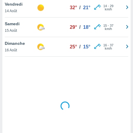
Vendredi
lisé en
14
-
29
32°
/
21°
km/h
 de
14 Août
. Vous
rouver
Samedi
15
-
37
29°
/
18°
km/h
15 Août
ations
re
Dimanche
que de
16
-
37
25°
/
15°
km/h
kies
16 Août
r votre
ement à
ment en
sur le
res des
kies
le au
page de
te web.
MENT,
 les