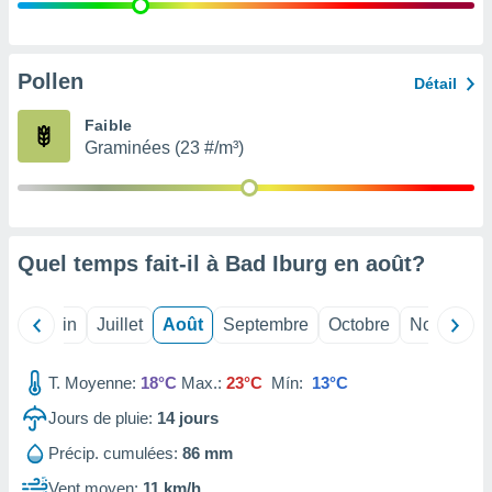
nées
lles sur
d'un
égitime,
Pollen
Détail
vous
vous
Faible
 Pour ce
Graminées (23 #/m³)
ous
etirer
ement
 opposer
Quel temps fait-il à Bad Iburg en
août
?
ement
nées à
ment en
Mai
Juin
Juillet
Août
Septembre
Octobre
Novembre
 sur «
res
» ou
e
T. Moyenne:
18°C
Max.:
23°C
Mín:
13°C
que de
kies
Jours de pluie:
14
jours
ite web.
Précip. cumulées:
86 mm
t nos
Vent moyen:
11 km/h