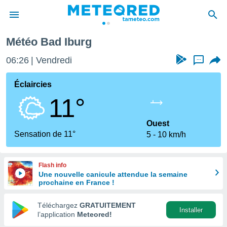
Météo Bad Iburg
e
ntialité
06:26
Vendredi
...
enu de
o.com
Éclaircies
o.com) a
11°
aré par
onnels
Ouest
arantir
Sensation de 11°
5
10 km/h
té des
ions
. Vous
Flash info
accéder
Une nouvelle canicule attendue la semaine
e en
prochaine en France !
 les
Téléchargez
GRATUITEMENT
s :
Installer
l’application
Meteored!
r les