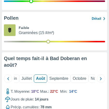
nées
lles sur
d'un
égitime,
Pollen
Détail
vous
vous
Faible
 Pour ce
Graminées (15 #/m³)
ous
etirer
ement
 opposer
Quel temps fait-il à Bad Doberan en
ement
nées à
août
?
ment en
 sur «
res
» ou
Mai
Juin
Juillet
Août
Septembre
Octobre
Novembre
e
que de
kies
T. Moyenne:
18°C
Max.:
22°C
Mín:
14°C
ite web.
Jours de pluie:
14
jours
t nos
Précip. cumulées:
78 mm