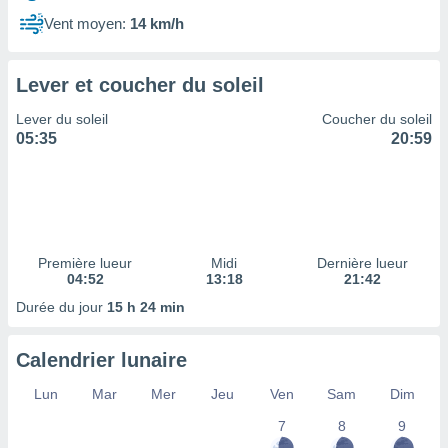
ires
ons le
Vent moyen:
14 km/h
ent des
es
 :
Lever et coucher du soleil
et/ou
Lever du soleil
Coucher du soleil
 à des
05:35
20:59
ions sur
eil,
des
limitées
nner la
, créer
Première lueur
Midi
Dernière lueur
ils pour
04:52
13:18
21:42
ité
Durée du jour
15 h 24 min
lisée,
des
our
Calendrier lunaire
nner des
és
Lun
Mar
Mer
Jeu
Ven
Sam
Dim
lisées,
7
8
9
s profils
enus