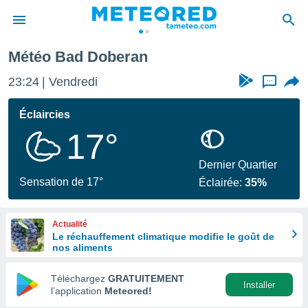
Bad Doberan
Météo Bad Doberan
e
ntialité
23:24
Vendredi
...
enu de
o.com
Éclaircies
o.com) a
17°
aré par
onnels
Dernier Quartier
arantir
Sensation de 17°
Éclairée:
35%
té des
ions
. Vous
Actualité
accéder
Le réchauffement climatique modifie le goût de
e en
nos aliments
 les
Téléchargez
GRATUITEMENT
s :
Installer
l’application
Meteored!
r les