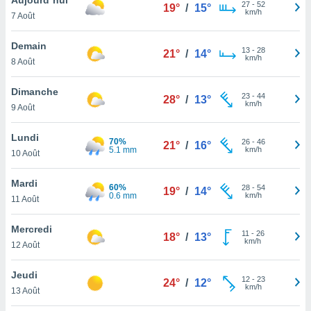
n «
27
-
52
19°
/
15°
km/h
7 Août
 et
r »,
cédez au
Demain
13
-
28
21°
/
14°
 et vous
km/h
8 Août
z
ation de
Dimanche
23
-
44
28°
/
13°
km/h
9 Août
qu'ils
 nous ou
aires,
Lundi
70%
26
-
46
21°
/
16°
5.1 mm
km/h
10 Août
nt de
t
Mardi
60%
28
-
54
er le
19°
/
14°
0.6 mm
km/h
11 Août
ement
te, ainsi
Mercredi
11
-
26
18°
/
13°
km/h
per un
12 Août
écifique
us
Jeudi
12
-
23
de la
24°
/
12°
km/h
13 Août
 et du