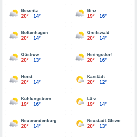
Beseritz
Binz
20°
14°
19°
16°
Boltenhagen
Greifswald
20°
14°
20°
14°
Güstrow
Heringsdorf
20°
13°
20°
16°
Horst
Karstädt
20°
14°
20°
12°
Kühlungsborn
Lärz
19°
16°
19°
14°
Neubrandenburg
Neustadt-Glewe
20°
14°
20°
13°