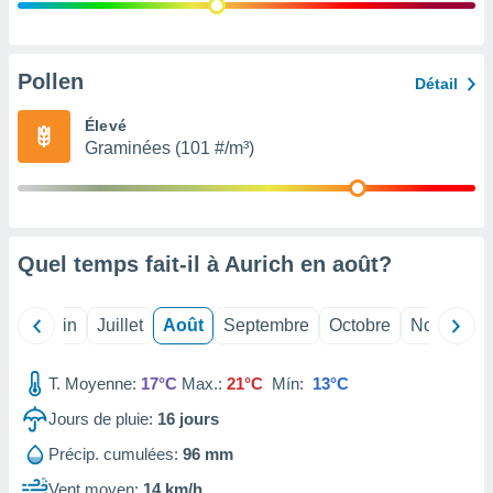
nées
lles sur
d'un
égitime,
Pollen
Détail
vous
vous
Élevé
 Pour ce
Graminées (101 #/m³)
ous
etirer
ement
 opposer
Quel temps fait-il à Aurich en
août
?
ement
nées à
ment en
Mai
Juin
Juillet
Août
Septembre
Octobre
Novembre
 sur «
res
» ou
e
T. Moyenne:
17°C
Max.:
21°C
Mín:
13°C
que de
kies
Jours de pluie:
16
jours
ite web.
Précip. cumulées:
96 mm
t nos
Vent moyen:
14 km/h