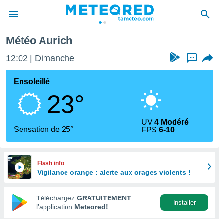
Météo Aurich
e
ntialité
12:02
Dimanche
...
enu de
o.com
Ensoleillé
o.com) a
23°
aré par
onnels
UV
4 Modéré
arantir
Sensation de 25°
FPS
6-10
té des
ions
. Vous
accéder
Flash info
e en
Vigilance orange : alerte aux orages violents !
 les
Téléchargez
GRATUITEMENT
s :
Installer
l’application
Meteored!
r les