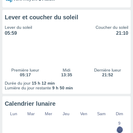
ires
ons le
ent des
Lever et coucher du soleil
es
 :
Lever du soleil
Coucher du soleil
et/ou
05:59
21:10
 à des
ions sur
eil,
des
limitées
Première lueur
Midi
Dernière lueur
nner la
05:17
13:35
21:52
, créer
ils pour
Durée du jour
15 h 12 min
ité
Lumière du jour restante
9 h 50 min
lisée,
des
Calendrier lunaire
our
nner des
Lun
Mar
Mer
Jeu
Ven
Sam
Dim
és
lisées,
9
s profils
enus