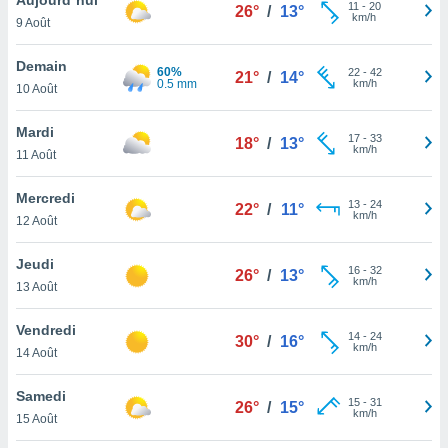
n «
11
-
20
26°
/
13°
km/h
9 Août
 et
r »,
cédez au
Demain
60%
22
-
42
21°
/
14°
 et vous
0.5 mm
km/h
10 Août
z
ation de
Mardi
17
-
33
18°
/
13°
km/h
11 Août
qu'ils
 nous ou
aires,
Mercredi
13
-
24
22°
/
11°
km/h
12 Août
nt de
t
Jeudi
16
-
32
er le
26°
/
13°
km/h
13 Août
ement
te, ainsi
Vendredi
14
-
24
30°
/
16°
km/h
per un
14 Août
écifique
us
Samedi
15
-
31
de la
26°
/
15°
km/h
15 Août
 et du