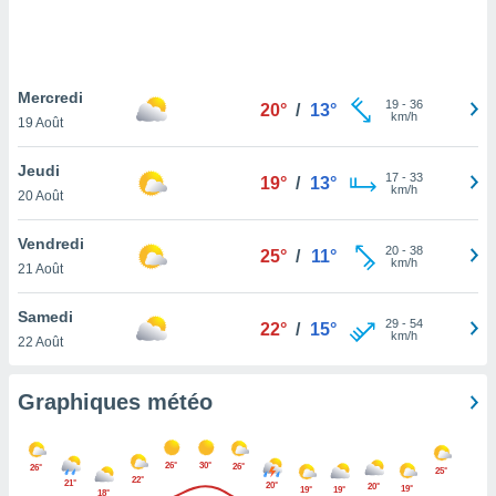
logies
e
s
Mercredi
tez pas
19
-
36
20°
/
13°
km/h
ation de
19 Août
, vous
z à
Jeudi
17
-
33
19°
/
13°
à notre
km/h
20 Août
.com.
Vendredi
 cas,
20
-
38
25°
/
11°
km/h
us
21 Août
ns que
s
Samedi
29
-
54
22°
/
15°
km/h
22 Août
ires
urer la
on sur le
Graphiques météo
 seront
, et que
ies ne
26°
30°
26°
26°
25°
as
22°
21°
20°
20°
19°
19°
19°
18°