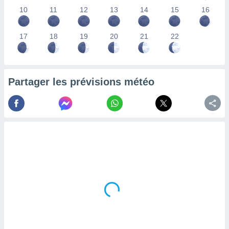
lisés,
10
11
12
13
14
15
16
des
our
17
18
19
20
21
22
nner des
s
lisés,
la
ance des
Partager les prévisions météo
s,
la
ance des
s,
dre les
par le
ques ou
inaisons
ées
nt de
tes
,
er et
r les