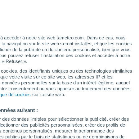
Vigilance jaune
Alerte vent de niveau modéré à Atos
Pampa aujourd’hui
artier
2%
ez à accéder à notre site web tameteo.com. Dans ce cas, nous
 navigation sur le site web seront installés, et que les cookies
ficher de la publicité ou du contenu personnalisé, bien que vous
ous pouvez refuser l'installation des cookies et accéder à notre
n « Refuser ».
 hors
 cookies, des identifiants uniques ou des technologies similaires
que votre visite sur ce site web, les adresses IP et les
des températures
Radar de pluie
Satellites
Modèles
s données personnelles sur la base d'un intérêt légitime, auquel
 votre consentement ou vous opposer au traitement des données
tique de cookies
sur ce site web.
Mardi
Mercredi
Jeudi
Vendredi
onnées suivant :
11 Août
12 Août
13 Août
14 Août
r des données limitées pour sélectionner la publicité, créer des
sélectionner des publicités personnalisées, créer des profils de
 des contenus personnalisés, mesurer la performance des
s publics par le biais de statistiques ou de combinaisons de
50%