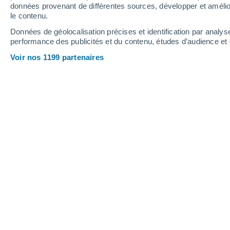
données provenant de différentes sources, développer et amélior
le contenu.
10°
/
-2°
7°
/
-2°
9°
/
-1°
Données de géolocalisation précises et identification par analys
performance des publicités et du contenu, études d’audience e
13
-
32
km/h
16
-
38
km/h
9
12
-
43
km/h
Voir nos 1199 partenaires
Météo Atos Pampa aujourd´hui
, 8 aoû
Ciel dégagé
4°
02:00
T. ressentie
5°
Ciel dégagé
4°
03:00
T. ressentie
2°
Ciel dégagé
2°
05:00
T. ressentie
0°
Ensoleillé
1°
08:00
T. ressentie
0°