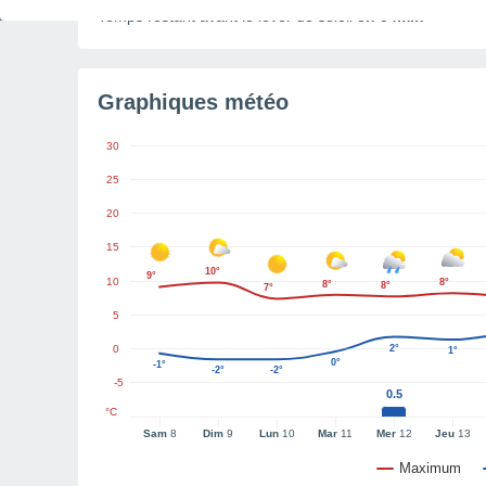
Temps restant avant le lever de soleil
5h 54min
Graphiques météo
30
25
20
15
10°
9°
10
8°
8°
8°
7°
5
0
2°
1°
0°
-1°
-2°
-2°
-5
0.5
°C
Sam
8
Dim
9
Lun
10
Mar
11
Mer
12
Jeu
13
Maximum