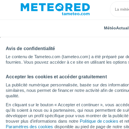
Météo
Actual
Avis de confidentialité
Le contenu de Tameteo.com (tameteo.com) a été préparé par des 
fournies. Vous pouvez accéder à ce site en utilisant les options 
Accepter les cookies et accéder gratuitement
Accueil
Argentine
Province de Córdoba
Atos P
La publicité numérique personnalisée, basée sur des information
similaires, nous permet de financer notre activité afin de conti
Météo Atos Pampa
qualité.
En cliquant sur le bouton « Accepter et continuer », vous accéde
01:42
Samedi
qu'ils soient à nous ou à partenaires, qui nous permettent de sui
développer un profil spécifique pour vous montrer de la publicit
trouver plus d'informations dans notre
Politique de cookies
et re
Ciel dégagé
Paramètres des cookies
disponible au pied de page de notre si