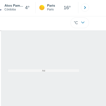
Atos Pampa
Paris
Montpelli
4°
16°
Córdoba
Paris
Hérault
°C