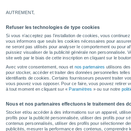
4°
AUTREMENT,
Dernier Qu
Refuser les technologies de type cookies
Éclairée:
2
Sensation de 5°
Si vous n'acceptez pas l'installation de cookies, vous continu
vous informons que seuls les cookies nécessaires pour assurer la
ne seront pas utilisés pour analyser le comportement ou pour af
puissiez visualiser de la publicité générale non personnalisée. V
Astronomie
site web par le biais de cette inscription en cliquant sur le bouto
Alerte spatiale : un satellite privé envoyé à la
rescousse du télescope Swift de la NASA est
Avec votre consentement, nous et
nos partenaires
utilisons des
de contrôle
pour stocker, accéder et traiter des données personnelles telles 
Météo 1 - 7 jours
Heure par heure
Actualité
Carte 
identifiants de cookies. Certains fournisseurs peuvent traiter vo
vous pouvez vous opposer. Pour ce faire, vous pouvez retirer
à tout moment en cliquant sur «
Paramètres
» ou sur notre
poli
Demain
Lundi
Aujourd´hui
Nous et nos partenaires effectuons le traitement des d
9 Août
10 Août
8 Août
Stocker et/ou accéder à des informations sur un appareil, utilise
profils pour la publicité personnalisée, utiliser des profils pour 
contenus personnalisés, utiliser des profils pour sélectionner
publicités, mesurer la performance des contenus, comprendre le