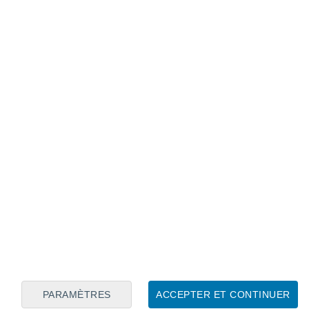
Calendrier lunaire
Lun
Mar
Mer
Jeu
Ven
Sam
Dim
8
9
10
11
12
13
14
15
16
17
18
19
20
21
PARAMÈTRES
ACCEPTER ET CONTINUER