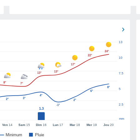
13
24°
22°
10
17°
13°
13°
7.5
8°
7°
8°
5
6°
4°
3°
2°
2°
2.5
-1°
1.3
mm
Ven
14
Sam
15
Dim
16
Lun
17
Mar
18
Mer
19
Jeu
20
Minimum
Pluie