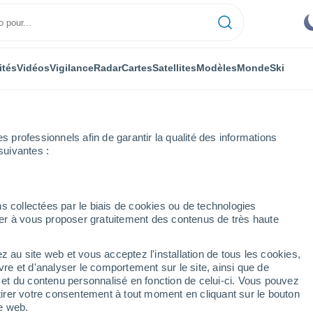
ités
Vidéos
Vigilance
Radar
Cartes
Satellites
Modèles
Monde
Ski
professionnels afin de garantir la qualité des informations
suivantes :
ampa
s collectées par le biais de cookies ou de technologies
nuer à vous proposer gratuitement des contenus de très haute
z au site web et vous acceptez l'installation de tous les cookies,
...
vre et d'analyser le comportement sur le site, ainsi que de
é et du contenu personnalisé en fonction de celui-ci. Vous pouvez
Heure par heure
tirer votre consentement à tout moment en cliquant sur le bouton
Ciel dégagé dans les prochaines
te web.
heures