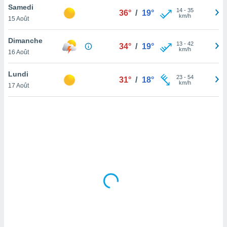
Samedi
lisé en
14
-
35
36°
/
19°
km/h
 de
15 Août
. Vous
rouver
Dimanche
13
-
42
34°
/
19°
km/h
16 Août
ations
re
Lundi
que de
23
-
54
31°
/
18°
km/h
kies
17 Août
r votre
ement à
ment en
sur le
res des
kies
le au
page de
te web.
MENT,
 les