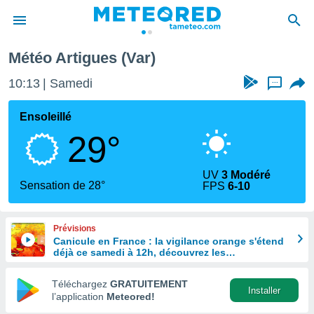
Météo Artigues (Var)
e
ntialité
10:13
Samedi
...
enu de
o.com
Ensoleillé
o.com) a
29°
aré par
onnels
UV
3 Modéré
arantir
Sensation de 28°
FPS
6-10
té des
ions
. Vous
Prévisions
accéder
Canicule en France : la vigilance orange s'étend
e en
déjà ce samedi à 12h, découvrez les
 les
départements concernés
Téléchargez
GRATUITEMENT
s :
Installer
l’application
Meteored!
r les