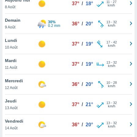
n «
11
-
27
37°
/
18°
km/h
8 Août
 et
r »,
cédez au
Demain
30%
13
-
32
36°
/
20°
 et vous
0.2 mm
km/h
9 Août
z
ation de
Lundi
17
-
42
37°
/
19°
km/h
10 Août
qu'ils
 nous ou
aires,
Mardi
13
-
32
37°
/
19°
km/h
11 Août
nt de
t
Mercredi
10
-
28
er le
36°
/
20°
km/h
12 Août
ement
te, ainsi
Jeudi
13
-
32
37°
/
21°
km/h
per un
13 Août
écifique
us
Vendredi
13
-
32
de la
36°
/
20°
km/h
14 Août
 et du