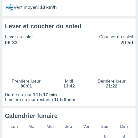
ires
ons le
Vent moyen:
10 km/h
ent des
es
 :
Lever et coucher du soleil
et/ou
Lever du soleil
Coucher du soleil
 à des
06:33
20:50
ions sur
eil,
des
limitées
nner la
, créer
Première lueur
Midi
Dernière lueur
ils pour
06:01
13:42
21:22
ité
Durée du jour
14 h 17 min
lisée,
Lumière du jour restante
11 h 9 min
des
our
nner des
Calendrier lunaire
és
lisées,
Lun
Mar
Mer
Jeu
Ven
Sam
Dim
s profils
8
9
enus