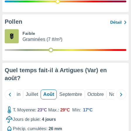
nées
lles sur
d'un
égitime,
Pollen
Détail
vous
vous
Faible
 Pour ce
Graminées (7 #/m³)
ous
etirer
ement
 opposer
Quel temps fait-il à Artigues (Var) en
ement
nées à
août
?
ment en
 sur «
res
» ou
Mai
Juin
Juillet
Août
Septembre
Octobre
Novembre
e
que de
kies
T. Moyenne:
23°C
Max.:
29°C
Mín:
17°C
ite web.
Jours de pluie:
4
jours
t nos
Précip. cumulées:
26 mm