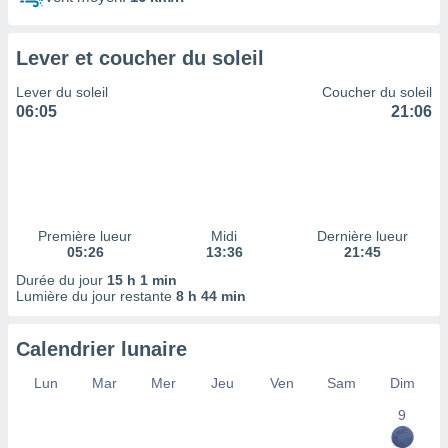
ires
ons le
ent des
Lever et coucher du soleil
es
 :
Lever du soleil
Coucher du soleil
et/ou
06:05
21:06
 à des
ions sur
eil,
des
limitées
Première lueur
Midi
Dernière lueur
nner la
05:26
13:36
21:45
, créer
ils pour
Durée du jour
15 h 1 min
ité
Lumière du jour restante
8 h 44 min
lisée,
des
Calendrier lunaire
our
nner des
Lun
Mar
Mer
Jeu
Ven
Sam
Dim
és
lisées,
9
s profils
enus