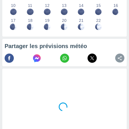
lisés,
10
11
12
13
14
15
16
des
our
17
18
19
20
21
22
nner des
s
lisés,
la
ance des
Partager les prévisions météo
s,
la
ance des
s,
dre les
par le
ques ou
inaisons
ées
nt de
tes
,
er et
r les