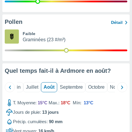
nées
lles sur
d'un
égitime,
Pollen
Détail
vous
vous
Faible
 Pour ce
Graminées (23 #/m³)
ous
etirer
ement
 opposer
Quel temps fait-il à Ardmore en
août
?
ement
nées à
ment en
Mai
Juin
Juillet
Août
Septembre
Octobre
Novembre
 sur «
res
» ou
e
T. Moyenne:
15°C
Max.:
18°C
Mín:
13°C
que de
kies
Jours de pluie:
13
jours
ite web.
Précip. cumulées:
90 mm
t nos
Vent moyen:
16 km/h