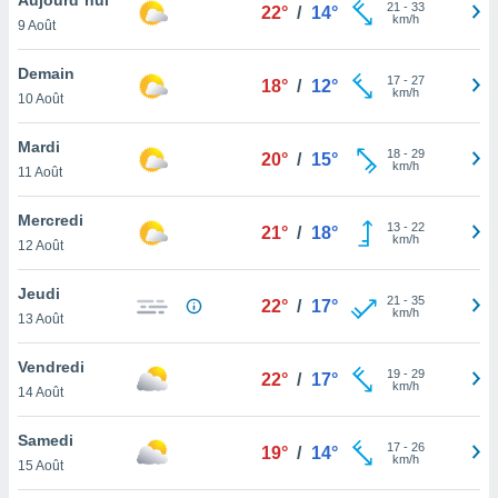
n «
21
-
33
22°
/
14°
km/h
9 Août
 et
r »,
cédez au
Demain
17
-
27
18°
/
12°
 et vous
km/h
10 Août
z
ation de
Mardi
18
-
29
20°
/
15°
km/h
11 Août
qu'ils
 nous ou
aires,
Mercredi
13
-
22
21°
/
18°
km/h
12 Août
nt de
t
Jeudi
21
-
35
er le
22°
/
17°
km/h
13 Août
ement
te, ainsi
Vendredi
19
-
29
22°
/
17°
km/h
per un
14 Août
écifique
us
Samedi
17
-
26
de la
19°
/
14°
km/h
15 Août
 et du