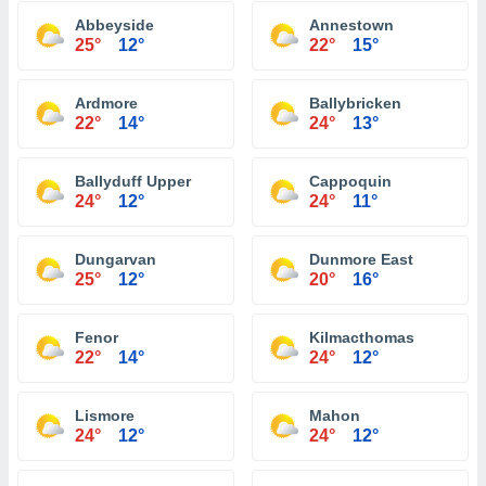
Abbeyside
Annestown
25°
12°
22°
15°
Ardmore
Ballybricken
22°
14°
24°
13°
Ballyduff Upper
Cappoquin
24°
12°
24°
11°
Dungarvan
Dunmore East
25°
12°
20°
16°
Fenor
Kilmacthomas
22°
14°
24°
12°
Lismore
Mahon
24°
12°
24°
12°