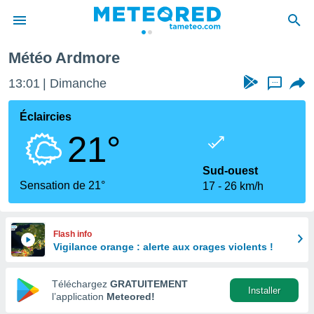
Météo Ardmore
e
ntialité
13:02
Dimanche
...
enu de
o.com
Éclaircies
o.com) a
21°
aré par
onnels
Sud-ouest
arantir
Sensation de 21°
17
26 km/h
té des
ions
. Vous
accéder
Flash info
e en
Vigilance orange : alerte aux orages violents !
 les
Téléchargez
GRATUITEMENT
s :
Installer
l’application
Meteored!
r les