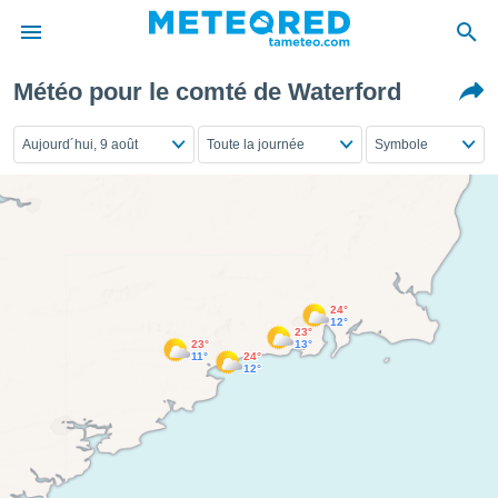
Météo pour le comté de Waterford
e
ntialité
Aujourd´hui, 9 août
Toute la journée
Symbole
enu de
o.com
o.com) a
aré par
onnels
arantir
té des
24°
12°
ions
23°
. Vous
23°
13°
11°
24°
accéder
12°
e en
 les
s :
r les