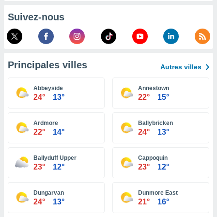
pour
 le
Suivez-nous
ement
afficher
licité ou
enu
lisé,
Principales villes
e vous
Autres villes
r de la
Abbeyside
Annestown
24°
13°
22°
15°
 non
lisée.
uvez
Ardmore
Ballybricken
22°
14°
24°
13°
ation des
et
à notre
Ballyduff Upper
Cappoquin
23°
12°
23°
12°
 par le
 cette
ion en
Dungarvan
Dunmore East
sur le
24°
13°
21°
16°
«
».