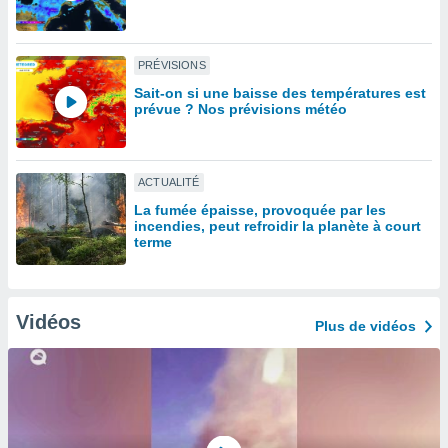
lisé en
 de
. Vous
PRÉVISIONS
rouver
Sait-on si une baisse des températures est
prévue ? Nos prévisions météo
ations
re
que de
kies
ACTUALITÉ
r votre
ement à
La fumée épaisse, provoquée par les
ment en
incendies, peut refroidir la planète à court
terme
sur le
res des
kies
le au
Vidéos
Plus de vidéos
page de
te web.
MENT,
 les