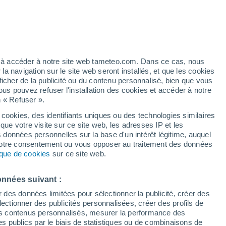
Vigilance jaune
Alerte canicule de niveau modéré à
Antikira aujourd’hui
h
ez à accéder à notre site web tameteo.com. Dans ce cas, nous
 navigation sur le site web seront installés, et que les cookies
ficher de la publicité ou du contenu personnalisé, bien que vous
ous pouvez refuser l'installation des cookies et accéder à notre
n « Refuser ».
 cookies, des identifiants uniques ou des technologies similaires
que votre visite sur ce site web, les adresses IP et les
 de couverture nuageuse
Radar de pluie
Satellites
Modèles
s données personnelles sur la base d'un intérêt légitime, auquel
 votre consentement ou vous opposer au traitement des données
tique de cookies
sur ce site web.
Mardi
Mercredi
Jeudi
Vendredi
onnées suivant :
11 Août
12 Août
13 Août
14 Août
r des données limitées pour sélectionner la publicité, créer des
sélectionner des publicités personnalisées, créer des profils de
 des contenus personnalisés, mesurer la performance des
s publics par le biais de statistiques ou de combinaisons de