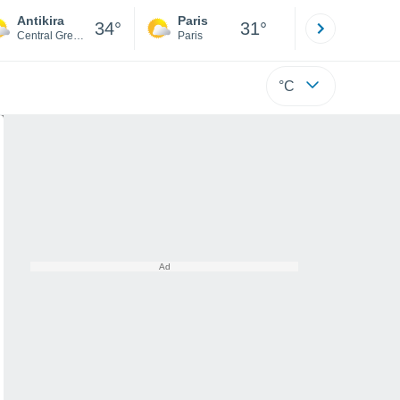
Antikira
Paris
Montpelli
34°
31°
Central Greece
Paris
Hérault
°C