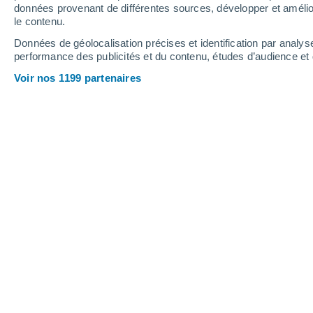
0.4 mm
0.6 mm
données provenant de différentes sources, développer et amélior
le contenu.
35°
/
28°
34°
/
26°
35°
/
27°
Données de géolocalisation précises et identification par analys
performance des publicités et du contenu, études d’audience e
16
-
38
km/h
19
-
43
km/h
12
9
-
20
km/h
Voir nos 1199 partenaires
Météo Antikira aujourd´hui
, 8 août
Éclaircies
35°
17:00
T. ressentie
35°
Éclaircies
34°
18:00
T. ressentie
35°
Ensoleillé
34°
19:00
T. ressentie
34°
Ensoleillé
33°
20:00
T. ressentie
34°