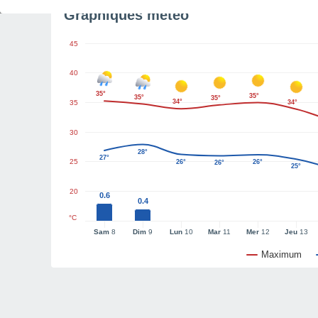
Graphiques météo
45
40
35°
35°
35°
35°
34°
35
34°
30
28°
27°
25
26°
26°
26°
25°
20
0.6
0.4
°C
Sam
8
Dim
9
Lun
10
Mar
11
Mer
12
Jeu
13
Maximum