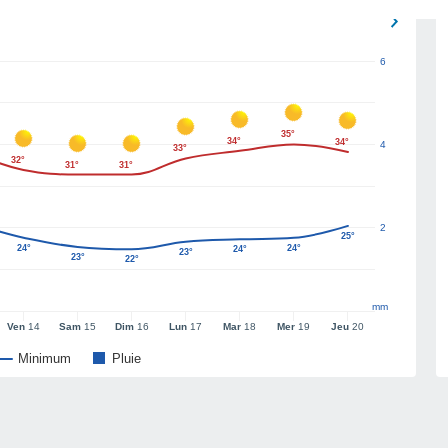
6
35°
34°
34°
4
33°
32°
31°
31°
2
25°
24°
24°
24°
23°
23°
22°
mm
Ven
14
Sam
15
Dim
16
Lun
17
Mar
18
Mer
19
Jeu
20
Minimum
Pluie