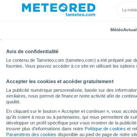
Météo
Actual
Avis de confidentialité
Le contenu de Tameteo.com (tameteo.com) a été préparé par des 
fournies. Vous pouvez accéder à ce site en utilisant les options 
Accepter les cookies et accéder gratuitement
Accueil
Grèce
Grèce-Centrale
Antikira
La publicité numérique personnalisée, basée sur des information
similaires, nous permet de financer notre activité afin de conti
Météo Antikira
qualité.
En cliquant sur le bouton « Accepter et continuer », vous accéde
17:54
Samedi
qu'ils soient à nous ou à partenaires, qui nous permettent de sui
développer un profil spécifique pour vous montrer de la publicit
trouver plus d'informations dans notre
Politique de cookies
et re
Éclaircies
Paramètres des cookies
disponible au pied de page de notre si