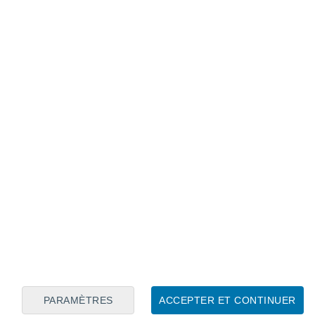
Calendrier lunaire
Lun
Mar
Mer
Jeu
Ven
Sam
Dim
8
9
10
11
12
13
14
15
16
17
18
19
20
21
PARAMÈTRES
ACCEPTER ET CONTINUER