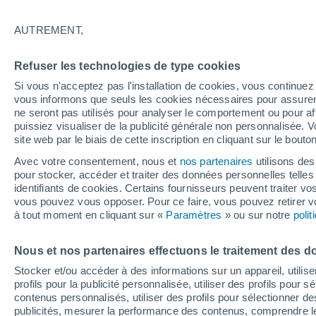
34°
AUTREMENT,
Nord-est
Refuser les technologies de type cookies
Sensation de 35°
7
-
20 km/
Si vous n'acceptez pas l'installation de cookies, vous continu
vous informons que seuls les cookies nécessaires pour assurer la
ne seront pas utilisés pour analyser le comportement ou pour af
puissiez visualiser de la publicité générale non personnalisée. V
Flash info
site web par le biais de cette inscription en cliquant sur le bouto
Encore de la chaleur !
Avec votre consentement, nous et
nos partenaires
utilisons des
pour stocker, accéder et traiter des données personnelles telles 
Météo 1 - 7 jours
Heure par heure
Actualité
Carte
identifiants de cookies. Certains fournisseurs peuvent traiter vo
vous pouvez vous opposer. Pour ce faire, vous pouvez retirer
à tout moment en cliquant sur «
Paramètres
» ou sur notre
poli
Demain
Lundi
Aujourd´hui
Nous et nos partenaires effectuons le traitement des d
9 Août
10 Août
8 Août
Stocker et/ou accéder à des informations sur un appareil, utilise
profils pour la publicité personnalisée, utiliser des profils pour 
contenus personnalisés, utiliser des profils pour sélectionner
publicités, mesurer la performance des contenus, comprendre le
50%
70%