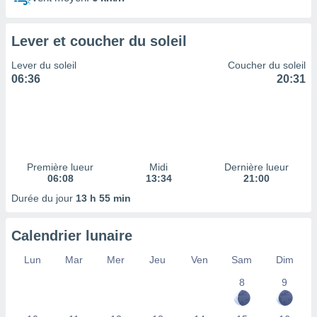
ires
ons le
ent des
Lever et coucher du soleil
es
 :
Lever du soleil
Coucher du soleil
et/ou
06:36
20:31
 à des
ions sur
eil,
des
limitées
Première lueur
Midi
Dernière lueur
nner la
06:08
13:34
21:00
, créer
ils pour
Durée du jour
13 h 55 min
ité
lisée,
Calendrier lunaire
des
our
Lun
Mar
Mer
Jeu
Ven
Sam
Dim
nner des
és
8
9
lisées,
s profils
enus