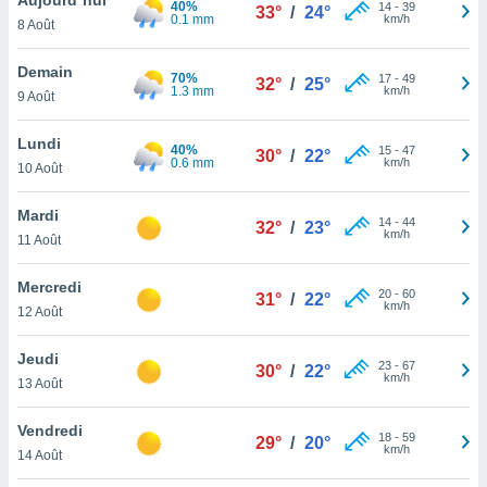
40%
n «
14
-
39
33°
/
24°
0.1 mm
km/h
8 Août
 et
r »,
cédez au
Demain
70%
17
-
49
32°
/
25°
 et vous
1.3 mm
km/h
9 Août
z
ation de
Lundi
40%
15
-
47
30°
/
22°
0.6 mm
km/h
10 Août
qu'ils
 nous ou
aires,
Mardi
14
-
44
32°
/
23°
km/h
11 Août
nt de
t
Mercredi
20
-
60
er le
31°
/
22°
km/h
12 Août
ement
te, ainsi
Jeudi
23
-
67
30°
/
22°
km/h
per un
13 Août
écifique
us
Vendredi
18
-
59
de la
29°
/
20°
km/h
14 Août
 et du