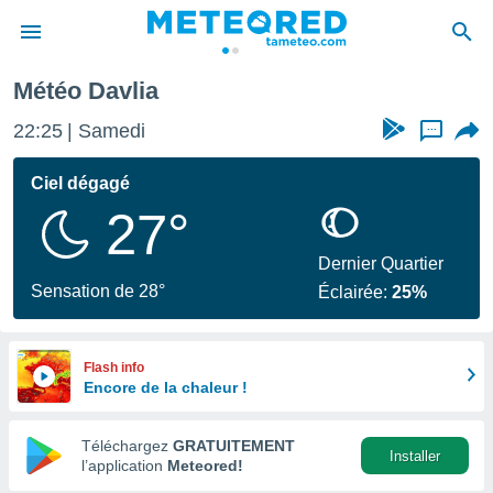
Météo Davlia
e
ntialité
22:25
Samedi
...
enu de
o.com
Ciel dégagé
o.com) a
27°
aré par
onnels
Dernier Quartier
arantir
Sensation de 28°
Éclairée:
25%
té des
ions
. Vous
accéder
Flash info
e en
Encore de la chaleur !
 les
Téléchargez
GRATUITEMENT
s :
Installer
l’application
Meteored!
r les