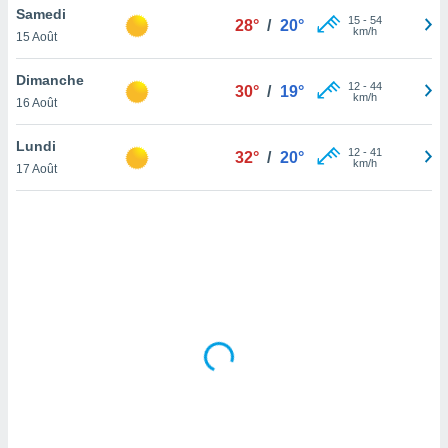
Samedi
lisé en
15
-
54
28°
/
20°
km/h
 de
15 Août
. Vous
rouver
Dimanche
12
-
44
30°
/
19°
km/h
16 Août
ations
re
Lundi
que de
12
-
41
32°
/
20°
km/h
kies
17 Août
r votre
ement à
ment en
sur le
res des
kies
le au
page de
te web.
MENT,
 les