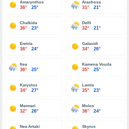
Amarynthos
Arachova
36°
25°
31°
21°
Chalkida
Delfi
36°
23°
32°
21°
Eretria
Galaxidi
36°
24°
34°
26°
Itea
Kamena Vourla
36°
25°
35°
25°
Karystos
Lamia
34°
27°
35°
23°
Marmari
Molos
32°
26°
36°
24°
Nea Artaki
Skyros