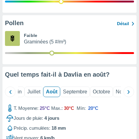
nées
lles sur
d'un
égitime,
Pollen
Détail
vous
vous
Faible
 Pour ce
Graminées (5 #/m³)
ous
etirer
ement
 opposer
Quel temps fait-il à Davlia en
août
?
ement
nées à
ment en
Mai
Juin
Juillet
Août
Septembre
Octobre
Novembre
 sur «
res
» ou
e
T. Moyenne:
25°C
Max.:
30°C
Mín:
20°C
que de
kies
Jours de pluie:
4
jours
ite web.
Précip. cumulées:
18 mm
t nos
Vent moyen:
6 km/h