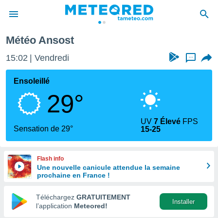
Météo Ansost
e
ntialité
15:02
Vendredi
...
enu de
o.com
Ensoleillé
o.com) a
29°
aré par
onnels
UV
7 Élevé
FPS
arantir
Sensation de 29°
15-25
té des
ions
. Vous
Flash info
accéder
Une nouvelle canicule attendue la semaine
e en
prochaine en France !
 les
Téléchargez
GRATUITEMENT
s :
Installer
l’application
Meteored!
r les