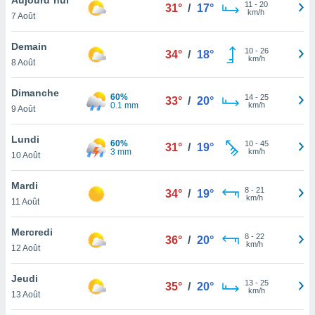
n «
11
-
20
31°
/
17°
km/h
7 Août
 et
r »,
cédez au
Demain
10
-
26
34°
/
18°
 et vous
km/h
8 Août
z
ation de
Dimanche
60%
14
-
25
33°
/
20°
0.1 mm
km/h
9 Août
qu'ils
 nous ou
aires,
Lundi
60%
10
-
45
31°
/
19°
3 mm
km/h
10 Août
nt de
t
Mardi
8
-
21
er le
34°
/
19°
km/h
11 Août
ement
te, ainsi
Mercredi
8
-
22
36°
/
20°
km/h
per un
12 Août
écifique
us
Jeudi
13
-
25
de la
35°
/
20°
km/h
13 Août
 et du