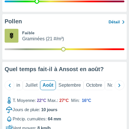
nées
lles sur
d'un
égitime,
Pollen
Détail
vous
vous
Faible
 Pour ce
Graminées (21 #/m³)
ous
etirer
ement
 opposer
Quel temps fait-il à Ansost en
août
?
ement
nées à
ment en
Mai
Juin
Juillet
Août
Septembre
Octobre
Novembre
 sur «
res
» ou
e
T. Moyenne:
22°C
Max.:
27°C
Mín:
16°C
que de
kies
Jours de pluie:
10
jours
ite web.
Précip. cumulées:
64 mm
t nos
Vent moyen:
8 km/h