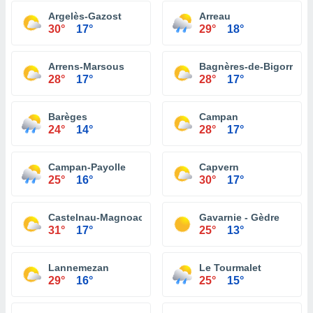
Argelès-Gazost
Arreau
30°
17°
29°
18°
Arrens-Marsous
Bagnères-de-Bigorre
28°
17°
28°
17°
Barèges
Campan
24°
14°
28°
17°
Campan-Payolle
Capvern
25°
16°
30°
17°
Castelnau-Magnoac
Gavarnie - Gèdre
31°
17°
25°
13°
Lannemezan
Le Tourmalet
29°
16°
25°
15°