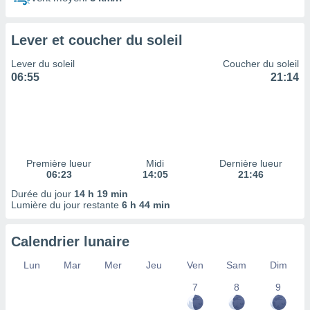
ires
ons le
ent des
Lever et coucher du soleil
es
 :
Lever du soleil
Coucher du soleil
et/ou
06:55
21:14
 à des
ions sur
eil,
des
limitées
Première lueur
Midi
Dernière lueur
nner la
06:23
14:05
21:46
, créer
ils pour
Durée du jour
14 h 19 min
ité
Lumière du jour restante
6 h 44 min
lisée,
des
Calendrier lunaire
our
nner des
Lun
Mar
Mer
Jeu
Ven
Sam
Dim
és
lisées,
7
8
9
s profils
enus