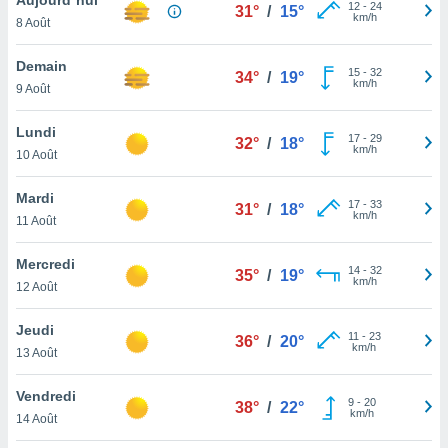
n «
12
-
24
31°
/
15°
km/h
8 Août
 et
r »,
cédez au
Demain
15
-
32
34°
/
19°
 et vous
km/h
9 Août
z
ation de
Lundi
17
-
29
32°
/
18°
km/h
10 Août
qu'ils
 nous ou
aires,
Mardi
17
-
33
31°
/
18°
km/h
11 Août
nt de
t
Mercredi
14
-
32
er le
35°
/
19°
km/h
12 Août
ement
te, ainsi
Jeudi
11
-
23
36°
/
20°
km/h
per un
13 Août
écifique
us
Vendredi
9
-
20
de la
38°
/
22°
km/h
14 Août
 et du