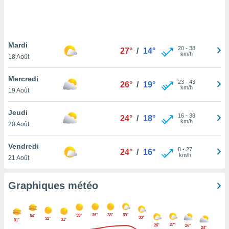
logies
e
s
Mardi
tez pas
20
-
38
27°
/
14°
km/h
ation de
18 Août
, vous
z à
Mercredi
23
-
43
26°
/
19°
à notre
km/h
19 Août
.com.
Jeudi
 cas,
16
-
38
24°
/
18°
km/h
us
20 Août
ns que
s
Vendredi
8
-
27
24°
/
16°
km/h
21 Août
ires
urer la
on sur le
Graphiques météo
 seront
, et que
ies ne
36°
38°
39°
35°
34°
33°
32°
as
31°
31°
27°
26°
26°
24°