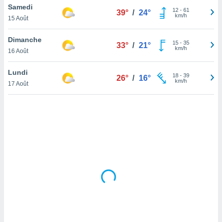
Samedi
lisé en
12
-
61
39°
/
24°
km/h
 de
15 Août
. Vous
rouver
Dimanche
15
-
35
33°
/
21°
km/h
16 Août
ations
re
Lundi
que de
18
-
39
26°
/
16°
km/h
kies
17 Août
r votre
ement à
ment en
sur le
res des
kies
le au
page de
te web.
MENT,
 les