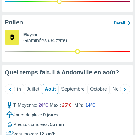
nées
lles sur
d'un
égitime,
Pollen
Détail
vous
vous
Moyen
 Pour ce
Graminées (34 #/m³)
ous
etirer
ement
 opposer
Quel temps fait-il à Andonville en
août
?
ement
nées à
ment en
Mai
Juin
Juillet
Août
Septembre
Octobre
Novembre
 sur «
res
» ou
e
T. Moyenne:
20°C
Max.:
25°C
Mín:
14°C
que de
kies
Jours de pluie:
9
jours
ite web.
Précip. cumulées:
55 mm
t nos
Vent moyen:
12 km/h