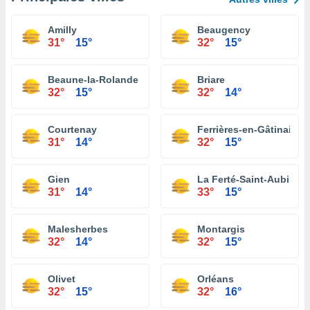
Amilly
Beaugency
31°
15°
32°
15°
Beaune-la-Rolande
Briare
32°
15°
32°
14°
Courtenay
Ferrières-en-Gâtinais
31°
14°
32°
15°
Gien
La Ferté-Saint-Aubin
31°
14°
33°
15°
Malesherbes
Montargis
32°
14°
32°
15°
Olivet
Orléans
32°
15°
32°
16°