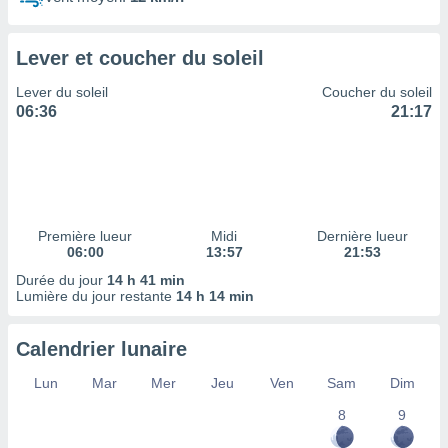
ires
ons le
ent des
Lever et coucher du soleil
es
 :
Lever du soleil
Coucher du soleil
et/ou
06:36
21:17
 à des
ions sur
eil,
des
limitées
Première lueur
Midi
Dernière lueur
nner la
06:00
13:57
21:53
, créer
ils pour
Durée du jour
14 h 41 min
ité
Lumière du jour restante
14 h 14 min
lisée,
des
Calendrier lunaire
our
nner des
Lun
Mar
Mer
Jeu
Ven
Sam
Dim
és
lisées,
8
9
s profils
enus