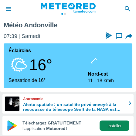
Météo Andonville
e
ntialité
07:39
Samedi
...
enu de
o.com
Éclaircies
o.com) a
16°
aré par
onnels
Nord-est
arantir
Sensation de 16°
11
18 km/h
té des
ions
. Vous
Astronomie
accéder
Alerte spatiale : un satellite privé envoyé à la
e en
rescousse du télescope Swift de la NASA est
 les
hors de contrôle
Téléchargez
GRATUITEMENT
s :
Installer
l’application
Meteored!
r les