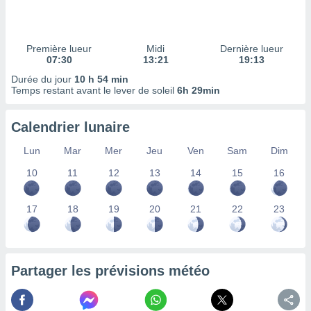
ires
ons le
ent des
es
Première lueur
Midi
Dernière lueur
 :
07:30
13:21
19:13
et/ou
Durée du jour
10 h 54 min
 à des
Temps restant avant le lever de soleil
6h 29min
ions sur
eil,
Calendrier lunaire
des
limitées
Lun
Mar
Mer
Jeu
Ven
Sam
Dim
nner la
10
11
12
13
14
15
16
, créer
ils pour
ité
17
18
19
20
21
22
23
lisée,
des
our
nner des
Partager les prévisions météo
és
lisées,
s profils
enus