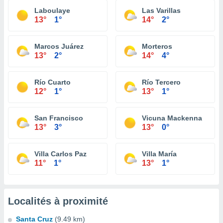
Laboulaye
Las Varillas
13°
1°
14°
2°
Marcos Juárez
Morteros
13°
2°
14°
4°
Río Cuarto
Río Tercero
12°
1°
13°
1°
San Francisco
Vicuna Mackenna
13°
3°
13°
0°
Villa Carlos Paz
Villa María
11°
1°
13°
1°
Localités à proximité
Santa Cruz
(9.49 km)