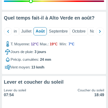
nées
lles sur
d'un
égitime,
Quel temps fait-il à Alto Verde en
août
?
vous
vous
 Pour ce
Mai
Juin
Juillet
Août
Septembre
Octobre
Novembre
ous
etirer
T. Moyenne:
12°C
Max.:
19°C
Mín:
7°C
ement
Jours de pluie:
3
jours
 opposer
ement
Précip. cumulées:
24 mm
nées à
ment en
Vent moyen:
13 km/h
 sur «
res
» ou
e
Lever et coucher du soleil
que de
kies
Lever du soleil
Coucher du soleil
ite web.
07:54
18:49
t nos