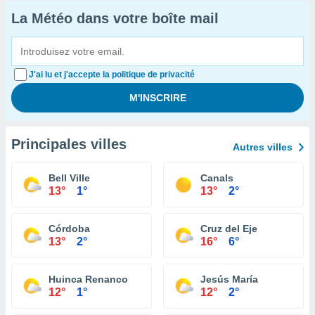
La Météo dans votre boîte mail
J'ai lu et j'accepte la politique de privacité
Principales villes
Autres villes
Bell Ville
Canals
13°
1°
13°
2°
Córdoba
Cruz del Eje
13°
2°
16°
6°
Huinca Renanco
Jesús María
12°
1°
12°
2°