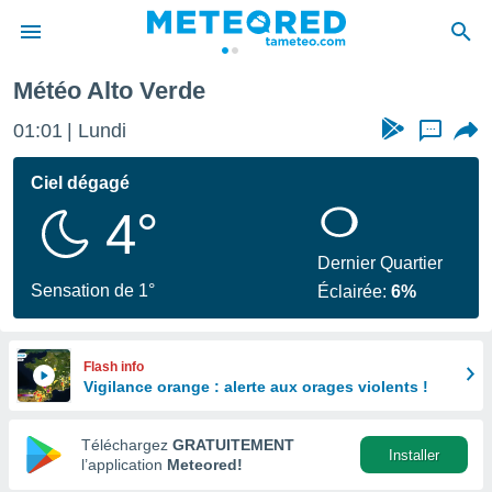
Météo Alto Verde
e
ntialité
01:01
Lundi
...
enu de
o.com
Ciel dégagé
o.com) a
4°
aré par
onnels
Dernier Quartier
arantir
Sensation de 1°
Éclairée:
6%
té des
ions
. Vous
accéder
Flash info
e en
Vigilance orange : alerte aux orages violents !
 les
Téléchargez
GRATUITEMENT
s :
Installer
l’application
Meteored!
r les