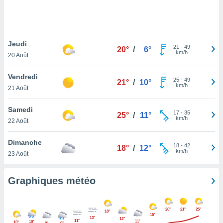
logies
e
s
Jeudi
tez pas
21
-
49
20°
/
6°
km/h
ation de
20 Août
, vous
z à
Vendredi
25
-
49
21°
/
10°
à notre
km/h
21 Août
.com.
Samedi
 cas,
17
-
35
25°
/
11°
km/h
us
22 Août
ns que
s
Dimanche
18
-
42
18°
/
12°
km/h
23 Août
ires
urer la
on sur le
Graphiques météo
 seront
, et que
ies ne
20°
21°
25°
18°
as
15°
13°
12°
11°
11°
10°
10°