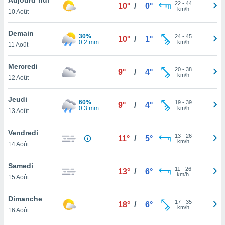
n «
22
-
44
10°
/
0°
km/h
10 Août
 et
r »,
cédez au
Demain
30%
24
-
45
10°
/
1°
 et vous
0.2 mm
km/h
11 Août
z
ation de
Mercredi
20
-
38
9°
/
4°
km/h
12 Août
qu'ils
 nous ou
aires,
Jeudi
60%
19
-
39
9°
/
4°
0.3 mm
km/h
13 Août
nt de
t
Vendredi
13
-
26
er le
11°
/
5°
km/h
14 Août
ement
te, ainsi
Samedi
11
-
26
13°
/
6°
km/h
per un
15 Août
écifique
us
Dimanche
17
-
35
de la
18°
/
6°
km/h
16 Août
 et du