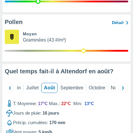
nées
lles sur
d'un
égitime,
Pollen
Détail
vous
vous
Moyen
 Pour ce
Graminées (43 #/m³)
ous
etirer
ement
 opposer
Quel temps fait-il à Altendorf en
août
?
ement
nées à
ment en
Mai
Juin
Juillet
Août
Septembre
Octobre
Novembre
 sur «
res
» ou
e
T. Moyenne:
17°C
Max.:
22°C
Mín:
13°C
que de
kies
Jours de pluie:
16
jours
ite web.
Précip. cumulées:
170 mm
t nos
Vent moyen:
5 km/h