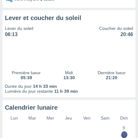
ires
ons le
ent des
Lever et coucher du soleil
es
 :
Lever du soleil
Coucher du soleil
et/ou
06:13
20:46
 à des
ions sur
eil,
des
limitées
Première lueur
Midi
Dernière lueur
nner la
05:39
13:30
21:20
, créer
ils pour
Durée du jour
14 h 33 min
ité
Lumière du jour restante
11 h 39 min
lisée,
des
Calendrier lunaire
our
nner des
Lun
Mar
Mer
Jeu
Ven
Sam
Dim
és
lisées,
9
s profils
enus