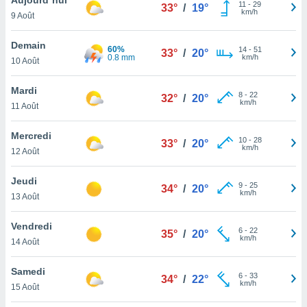
n «
11
-
29
33°
/
19°
km/h
9 Août
 et
r »,
cédez au
Demain
60%
14
-
51
33°
/
20°
 et vous
0.8 mm
km/h
10 Août
z
ation de
Mardi
8
-
22
32°
/
20°
km/h
11 Août
qu'ils
 nous ou
aires,
Mercredi
10
-
28
33°
/
20°
km/h
12 Août
nt de
t
Jeudi
9
-
25
er le
34°
/
20°
km/h
13 Août
ement
te, ainsi
Vendredi
6
-
22
35°
/
20°
km/h
per un
14 Août
écifique
us
Samedi
6
-
33
de la
34°
/
22°
km/h
15 Août
 et du