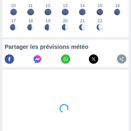
lisés,
10
11
12
13
14
15
16
des
our
17
18
19
20
21
22
nner des
s
lisés,
la
ance des
Partager les prévisions météo
s,
la
ance des
s,
dre les
par le
ques ou
inaisons
ées
nt de
tes
,
er et
r les