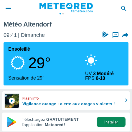
Météo Altendorf
e
ntialité
09:41
Dimanche
...
enu de
o.com
Ensoleillé
o.com) a
29°
aré par
onnels
UV
3 Modéré
arantir
Sensation de 29°
FPS
6-10
té des
ions
. Vous
accéder
Flash info
e en
Vigilance orange : alerte aux orages violents !
 les
Téléchargez
GRATUITEMENT
s :
Installer
l’application
Meteored!
r les