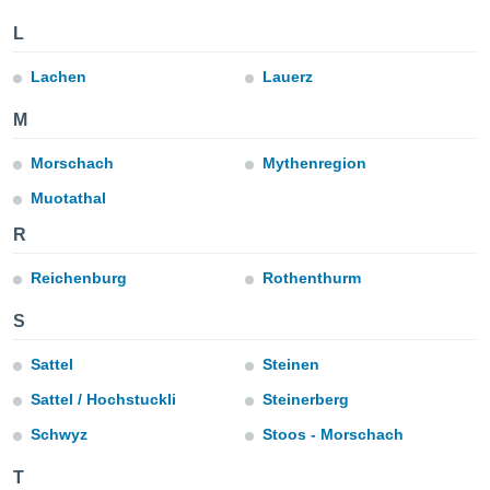
n «
 et
L
r »,
cédez au
Lachen
Lauerz
 et vous
z
M
ation de
Morschach
Mythenregion
qu'ils
 nous ou
Muotathal
aires,
R
nt de
t
Reichenburg
Rothenthurm
er le
ement
S
te, ainsi
Sattel
Steinen
per un
Sattel / Hochstuckli
Steinerberg
écifique
us
Schwyz
Stoos - Morschach
de la
 et du
T