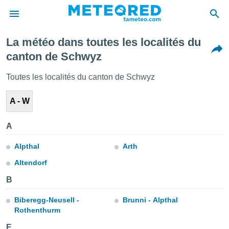
La météo dans toutes les localités du
e
canton de Schwyz
ntialité
enu de
Toutes les localités du canton de Schwyz
o.com
o.com) a
A - W
aré par
onnels
A
arantir
té des
Alpthal
Arth
ions
. Vous
Altendorf
accéder
e en
B
 les
Biberegg-Neusell -
Brunni - Alpthal
s :
Rothenthurm
E
r les