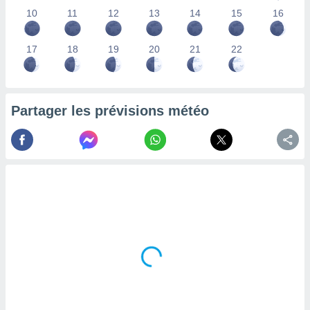
lisés,
10
11
12
13
14
15
16
des
our
17
18
19
20
21
22
nner des
s
lisés,
la
ance des
Partager les prévisions météo
s,
la
ance des
s,
dre les
par le
ques ou
inaisons
ées
nt de
tes
,
er et
r les