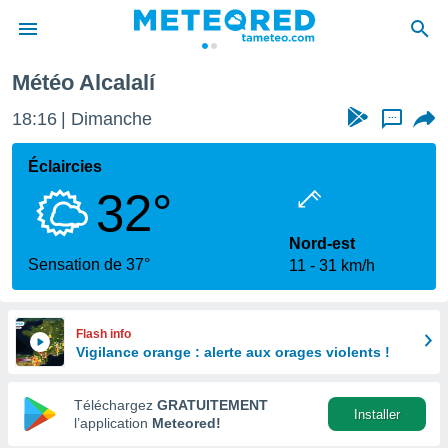
cante
Alcalalí
Météo Alcalalí
e
ntialité
18:16
Dimanche
...
enu de
o.com
Éclaircies
o.com) a
32°
aré par
onnels
Nord-est
arantir
Sensation de 37°
11
31 km/h
té des
ions
. Vous
accéder
Flash info
e en
Vigilance orange : alerte aux orages violents !
 les
Téléchargez
GRATUITEMENT
s :
Installer
l’application
Meteored!
r les