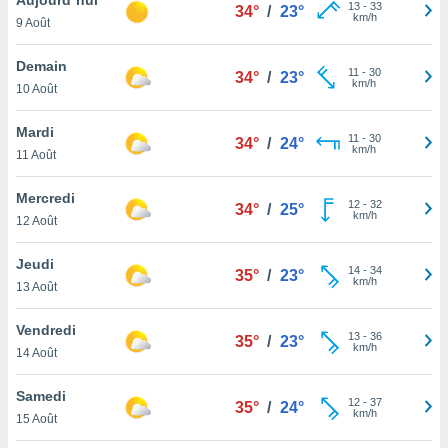
n «
13
-
33
34°
/
23°
km/h
9 Août
 et
r »,
cédez au
Demain
11
-
30
34°
/
23°
 et vous
km/h
10 Août
z
ation de
Mardi
11
-
30
34°
/
24°
km/h
11 Août
qu'ils
 nous ou
aires,
Mercredi
12
-
32
34°
/
25°
km/h
12 Août
nt de
t
Jeudi
14
-
34
er le
35°
/
23°
km/h
13 Août
ement
te, ainsi
Vendredi
13
-
36
35°
/
23°
km/h
per un
14 Août
écifique
us
Samedi
12
-
37
de la
35°
/
24°
km/h
15 Août
 et du