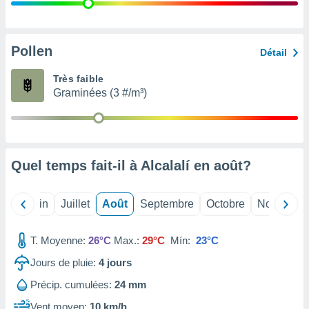
nées
lles sur
d'un
égitime,
Pollen
Détail
vous
vous
Très faible
 Pour ce
Graminées (3 #/m³)
ous
etirer
ement
 opposer
Quel temps fait-il à Alcalalí en
août
?
ement
nées à
ment en
Mai
Juin
Juillet
Août
Septembre
Octobre
Novembre
 sur «
res
» ou
e
T. Moyenne:
26°C
Max.:
29°C
Mín:
23°C
que de
kies
Jours de pluie:
4
jours
ite web.
Précip. cumulées:
24 mm
t nos
Vent moyen:
10 km/h