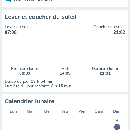
ires
ons le
ent des
Lever et coucher du soleil
es
 :
Lever du soleil
Coucher du soleil
et/ou
07:08
21:02
 à des
ions sur
eil,
des
limitées
Première lueur
Midi
Dernière lueur
nner la
06:39
14:05
21:31
, créer
ils pour
Durée du jour
13 h 54 min
ité
Lumière du jour restante
3 h 15 min
lisée,
des
Calendrier lunaire
our
nner des
Lun
Mar
Mer
Jeu
Ven
Sam
Dim
és
lisées,
9
s profils
enus