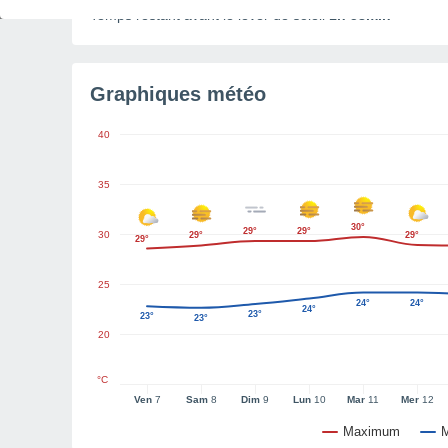
Temps restant avant le lever de soleil
1h 58min
Graphiques météo
40
35
30°
29°
29°
30
29°
29°
29°
25
24°
24°
24°
23°
23°
23°
20
°C
Ven
7
Sam
8
Dim
9
Lun
10
Mar
11
Mer
12
Maximum