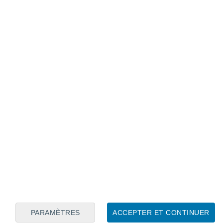
Calendrier lunaire
Lun
Mar
Mer
Jeu
Ven
Sam
Dim
7
8
9
10
11
12
13
14
15
16
17
18
19
20
PARAMÈTRES
ACCEPTER ET CONTINUER