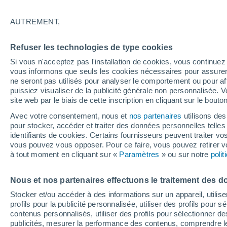
23°
AUTREMENT,
Dernier Qu
Refuser les technologies de type cookies
Éclairée:
3
Sensation de 22°
Si vous n'acceptez pas l'installation de cookies, vous continu
vous informons que seuls les cookies nécessaires pour assurer la
ne seront pas utilisés pour analyser le comportement ou pour af
puissiez visualiser de la publicité générale non personnalisée. V
Flash info
site web par le biais de cette inscription en cliquant sur le bouto
Une nouvelle canicule attendue la semaine
prochaine en France !
Avec votre consentement, nous et
nos partenaires
utilisons des
pour stocker, accéder et traiter des données personnelles telles 
Météo 1 - 7 jours
Heure par heure
Actualité
Carte 
identifiants de cookies. Certains fournisseurs peuvent traiter vo
vous pouvez vous opposer. Pour ce faire, vous pouvez retirer
à tout moment en cliquant sur «
Paramètres
» ou sur notre
poli
Demain
Dimanche
Aujourd´hui
Nous et nos partenaires effectuons le traitement des d
8 Août
9 Août
7 Août
Stocker et/ou accéder à des informations sur un appareil, utilise
profils pour la publicité personnalisée, utiliser des profils pour 
contenus personnalisés, utiliser des profils pour sélectionner
publicités, mesurer la performance des contenus, comprendre le