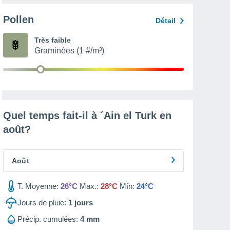
Pollen
Détail
Très faible
Graminées (1 #/m³)
Quel temps fait-il à ´Ain el Turk en
août
?
Août
T. Moyenne:
26°C
Max.:
28°C
Mín:
24°C
Jours de pluie:
1
jours
Précip. cumulées:
4 mm