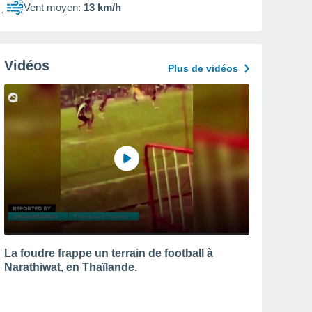
Vent moyen:
13 km/h
Vidéos
Plus de vidéos
La foudre frappe un terrain de football à
Narathiwat, en Thaïlande.