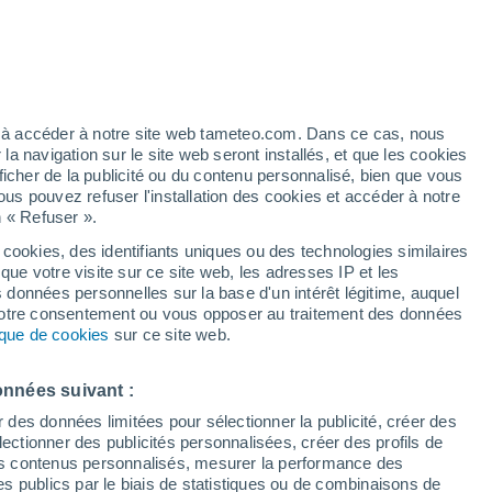
artier
5%
ez à accéder à notre site web tameteo.com. Dans ce cas, nous
 navigation sur le site web seront installés, et que les cookies
ficher de la publicité ou du contenu personnalisé, bien que vous
ous pouvez refuser l'installation des cookies et accéder à notre
n « Refuser ».
 cookies, des identifiants uniques ou des technologies similaires
que votre visite sur ce site web, les adresses IP et les
des températures
Radar de pluie
Satellites
Modèles
s données personnelles sur la base d'un intérêt légitime, auquel
 votre consentement ou vous opposer au traitement des données
tique de cookies
sur ce site web.
Lundi
Mardi
Mercredi
Jeudi
onnées suivant :
10 Août
11 Août
12 Août
13 Août
r des données limitées pour sélectionner la publicité, créer des
sélectionner des publicités personnalisées, créer des profils de
 des contenus personnalisés, mesurer la performance des
s publics par le biais de statistiques ou de combinaisons de