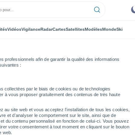
ités
Vidéos
Vigilance
Radar
Cartes
Satellites
Modèles
Monde
Ski
professionnels afin de garantir la qualité des informations
suivantes :
s collectées par le biais de cookies ou de technologies
nuer à vous proposer gratuitement des contenus de très haute
z au site web et vous acceptez l'installation de tous les cookies,
...
vre et d'analyser le comportement sur le site, ainsi que de
é et du contenu personnalisé en fonction de celui-ci. Vous pouvez
Heure par heure
tirer votre consentement à tout moment en cliquant sur le bouton
Ciel dégagé dans les prochaines
te web.
heures