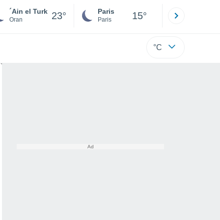
´Ain el Turk
Paris
Montpelli
23°
15°
Oran
Paris
Hérault
°C