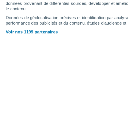
données provenant de différentes sources, développer et amélior
le contenu.
29°
/
23°
29°
/
23°
29°
/
23°
Données de géolocalisation précises et identification par analys
performance des publicités et du contenu, études d’audience e
8
-
20
km/h
10
-
24
km/h
9
11
-
25
km/h
Voir nos 1199 partenaires
Météo ´Ain el Turk aujourd´hui
, 7 aoû
Ciel dégagé
23°
04:00
T. ressentie
22°
Ciel dégagé
23°
05:00
T. ressentie
22°
Ensoleillé
23°
06:00
T. ressentie
22°
Ensoleillé
25°
08:00
T. ressentie
26°