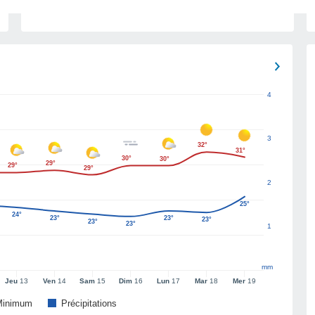
4
3
32°
31°
30°
30°
29°
29°
29°
2
25°
24°
23°
23°
23°
23°
23°
1
mm
Jeu
13
Ven
14
Sam
15
Dim
16
Lun
17
Mar
18
Mer
19
Minimum
Précipitations