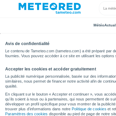
Météo
Actual
Avis de confidentialité
Le contenu de Tameteo.com (tameteo.com) a été préparé par des 
fournies. Vous pouvez accéder à ce site en utilisant les options 
Accepter les cookies et accéder gratuitement
Accueil
Algérie
Wilaya d'Oran
´Ain el Turk
La publicité numérique personnalisée, basée sur des information
similaires, nous permet de financer notre activité afin de conti
Météo ´Ain el Turk
qualité.
En cliquant sur le bouton « Accepter et continuer », vous accéde
03:50
Vendredi
qu'ils soient à nous ou à partenaires, qui nous permettent de sui
développer un profil spécifique pour vous montrer de la publicit
trouver plus d'informations dans notre
Politique de cookies
et re
Ciel dégagé
Paramètres des cookies
disponible au pied de page de notre si