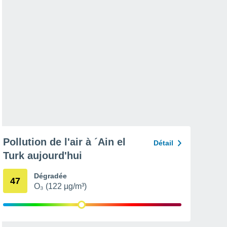
Pollution de l'air à ´Ain el
Détail
Turk aujourd'hui
Dégradée
47
O₃ (122 µg/m³)