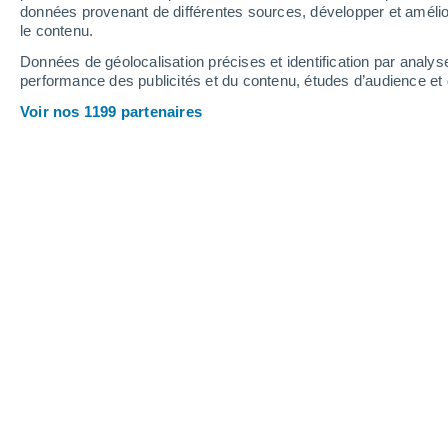
données provenant de différentes sources, développer et amélior
le contenu.
30°
/
22°
31°
/
23°
29°
/
23°
Données de géolocalisation précises et identification par analys
performance des publicités et du contenu, études d’audience e
13
-
27
km/h
14
-
27
km/h
14
13
-
27
km/h
Voir nos 1199 partenaires
Météo ´Ain el Bia aujourd´hui
, 7 août
Éclaircies
27°
17:00
T. ressentie
31°
Éclaircies
27°
18:00
T. ressentie
30°
Éclaircies
26°
19:00
T. ressentie
29°
Ensoleillé
26°
20:00
T. ressentie
27°