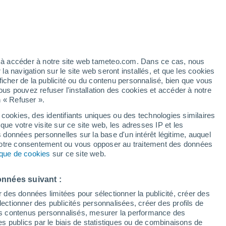
Vigilance jaune
Alerte canicule de niveau modéré à
´Ain el Bia aujourd’hui
/h
ez à accéder à notre site web tameteo.com. Dans ce cas, nous
 navigation sur le site web seront installés, et que les cookies
ficher de la publicité ou du contenu personnalisé, bien que vous
ous pouvez refuser l'installation des cookies et accéder à notre
n « Refuser ».
de
 cookies, des identifiants uniques ou des technologies similaires
que votre visite sur ce site web, les adresses IP et les
 de couverture nuageuse
Radar de pluie
Satellites
Modèles
s données personnelles sur la base d'un intérêt légitime, auquel
 votre consentement ou vous opposer au traitement des données
tique de cookies
sur ce site web.
Lundi
Mardi
Mercredi
Jeudi
onnées suivant :
10 Août
11 Août
12 Août
13 Août
r des données limitées pour sélectionner la publicité, créer des
sélectionner des publicités personnalisées, créer des profils de
 des contenus personnalisés, mesurer la performance des
s publics par le biais de statistiques ou de combinaisons de