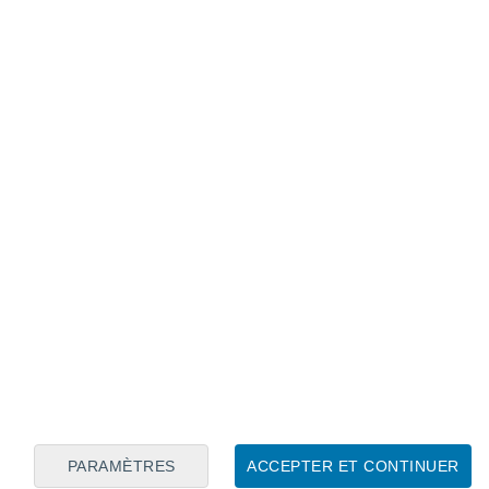
Calendrier lunaire
Lun
Mar
Mer
Jeu
Ven
Sam
Dim
7
8
9
10
11
12
13
14
15
16
17
18
19
20
PARAMÈTRES
ACCEPTER ET CONTINUER