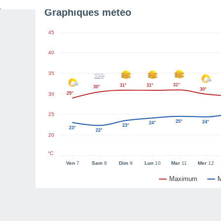
Graphiques météo
45
40
35
31°
31°
31°
30°
30°
29°
30
25
25°
24°
24°
23°
23°
22°
20
°C
Ven
7
Sam
8
Dim
9
Lun
10
Mar
11
Mer
12
Maximum