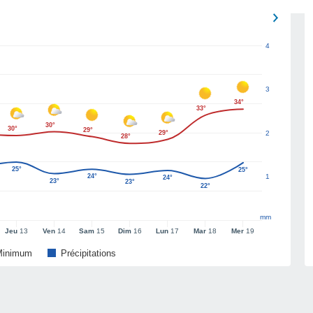
4
3
34°
33°
30°
30°
29°
29°
2
28°
25°
25°
24°
1
24°
23°
23°
22°
mm
Jeu
13
Ven
14
Sam
15
Dim
16
Lun
17
Mar
18
Mer
19
Minimum
Précipitations