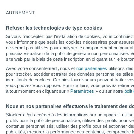
26°
AUTREMENT,
Nord
Refuser les technologies de type cookies
Sensation de 29°
10
-
22 km
Si vous n'acceptez pas l'installation de cookies, vous continu
vous informons que seuls les cookies nécessaires pour assurer la
ne seront pas utilisés pour analyser le comportement ou pour af
puissiez visualiser de la publicité générale non personnalisée. V
Actualité
site web par le biais de cette inscription en cliquant sur le bouto
Le réchauffement climatique modifie le goût 
nos aliments
Avec votre consentement, nous et
nos partenaires
utilisons des
pour stocker, accéder et traiter des données personnelles telles 
Météo 1 - 7 jours
Heure par heure
Actualité
Carte
identifiants de cookies. Certains fournisseurs peuvent traiter vo
vous pouvez vous opposer. Pour ce faire, vous pouvez retirer
à tout moment en cliquant sur «
Paramètres
» ou sur notre
poli
Demain
Dimanche
Aujourd´hui
Nous et nos partenaires effectuons le traitement des d
8 Août
9 Août
7 Août
Stocker et/ou accéder à des informations sur un appareil, utilise
profils pour la publicité personnalisée, utiliser des profils pour 
contenus personnalisés, utiliser des profils pour sélectionner
publicités, mesurer la performance des contenus, comprendre le