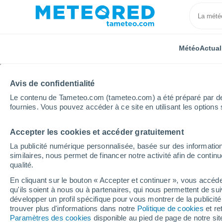
Météo
Actual
Avis de confidentialité
Le contenu de Tameteo.com (tameteo.com) a été préparé par des 
fournies. Vous pouvez accéder à ce site en utilisant les options 
Accepter les cookies et accéder gratuitement
Accueil
Algérie
Wilaya d'Oran
´Ain el Bia
La publicité numérique personnalisée, basée sur des information
similaires, nous permet de financer notre activité afin de conti
Météo ´Ain el Bia
qualité.
En cliquant sur le bouton « Accepter et continuer », vous accéde
18:32
Vendredi
qu'ils soient à nous ou à partenaires, qui nous permettent de sui
développer un profil spécifique pour vous montrer de la publicit
trouver plus d'informations dans notre
Politique de cookies
et re
Éclaircies
Paramètres des cookies
disponible au pied de page de notre si