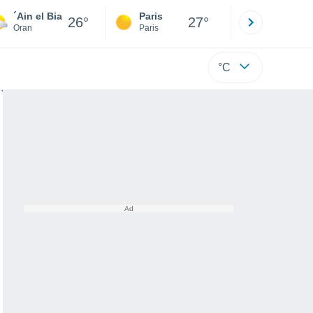
´Ain el Bia
Paris
Montpelli
26°
27°
Oran
Paris
Hérault
°C