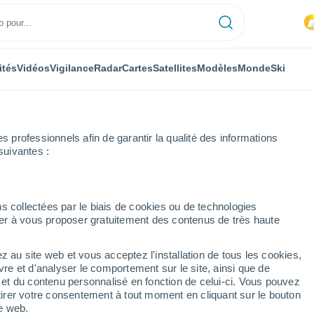
ités
Vidéos
Vigilance
Radar
Cartes
Satellites
Modèles
Monde
Ski
professionnels afin de garantir la qualité des informations
suivantes :
s collectées par le biais de cookies ou de technologies
nuer à vous proposer gratuitement des contenus de très haute
z au site web et vous acceptez l'installation de tous les cookies,
...
vre et d'analyser le comportement sur le site, ainsi que de
é et du contenu personnalisé en fonction de celui-ci. Vous pouvez
Heure par heure
tirer votre consentement à tout moment en cliquant sur le bouton
Ciel dégagé dans les prochaines
te web.
heures