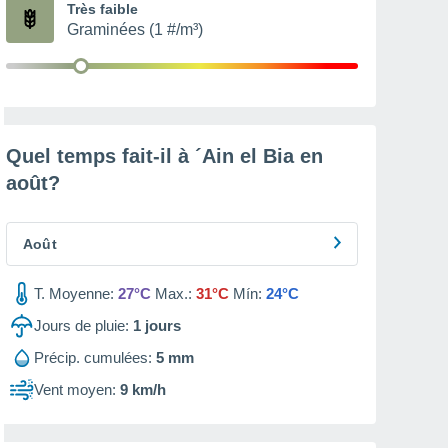
Très faible
Graminées (1 #/m³)
Quel temps fait-il à ´Ain el Bia en
août
?
Août
T. Moyenne:
27°C
Max.:
31°C
Mín:
24°C
Jours de pluie:
1
jours
Précip. cumulées:
5 mm
Vent moyen:
9 km/h