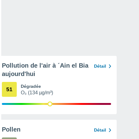
Pollution de l'air à ´Ain el Bia
Détail
aujourd'hui
Dégradée
51
O₃ (134 µg/m³)
Pollen
Détail