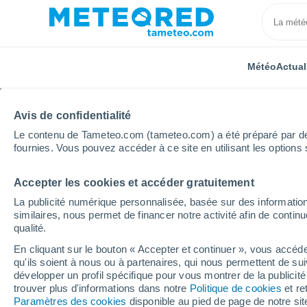
Météo
Actual
Avis de confidentialité
Le contenu de Tameteo.com (tameteo.com) a été préparé par des 
fournies. Vous pouvez accéder à ce site en utilisant les options 
Accepter les cookies et accéder gratuitement
Accueil
Centre-Val de Loire
Loiret
Adon
La publicité numérique personnalisée, basée sur des information
similaires, nous permet de financer notre activité afin de conti
Météo Adon
qualité.
En cliquant sur le bouton « Accepter et continuer », vous accéde
17:39
Samedi
qu'ils soient à nous ou à partenaires, qui nous permettent de sui
développer un profil spécifique pour vous montrer de la publicit
trouver plus d'informations dans notre
Politique de cookies
et re
Brume de poussière
Paramètres des cookies
disponible au pied de page de notre si