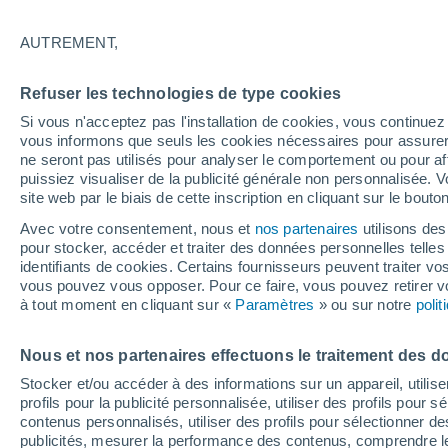
29°
AUTREMENT,
Nord-est
Refuser les technologies de type cookies
Sensation de 28°
3
-
12 km/
Si vous n'acceptez pas l'installation de cookies, vous continu
vous informons que seuls les cookies nécessaires pour assurer la
ne seront pas utilisés pour analyser le comportement ou pour af
puissiez visualiser de la publicité générale non personnalisée. V
Flash info
site web par le biais de cette inscription en cliquant sur le bouto
Encore de la chaleur !
Avec votre consentement, nous et
nos partenaires
utilisons des
pour stocker, accéder et traiter des données personnelles telles 
Météo 1 - 7 jours
Heure par heure
Actualité
Carte 
identifiants de cookies. Certains fournisseurs peuvent traiter vo
vous pouvez vous opposer. Pour ce faire, vous pouvez retirer
à tout moment en cliquant sur «
Paramètres
» ou sur notre
poli
Demain
Lundi
Aujourd´hui
Nous et nos partenaires effectuons le traitement des d
9 Août
10 Août
8 Août
Stocker et/ou accéder à des informations sur un appareil, utilise
profils pour la publicité personnalisée, utiliser des profils pour 
contenus personnalisés, utiliser des profils pour sélectionner
publicités, mesurer la performance des contenus, comprendre le
80%