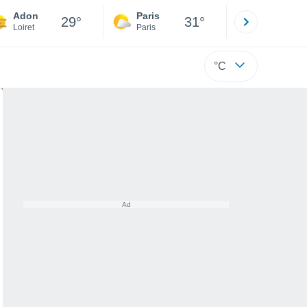
Adon
Paris
Montpelli
29°
31°
Loiret
Paris
Hérault
°C