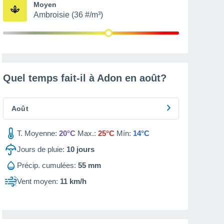
Moyen
Ambroisie (36 #/m³)
Quel temps fait-il à Adon en
août
?
Août
T. Moyenne:
20°C
Max.:
25°C
Mín:
14°C
Jours de pluie:
10
jours
Précip. cumulées:
55 mm
Vent moyen:
11 km/h