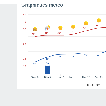
Graphiques météo
45
40
36°
34°
35
32°
31°
31°
30°
30
25
20
19°
19°
18°
18°
15
16°
4.2
13°
10
°C
Sam
8
Dim
9
Lun
10
Mar
11
Mer
12
Jeu
13
Maximum