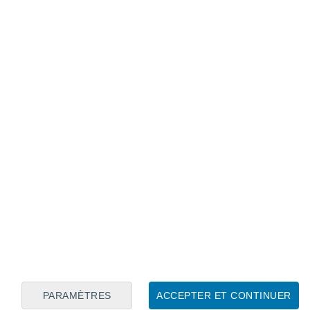
Calendrier lunaire
Lun
Mar
Mer
Jeu
Ven
Sam
Dim
8
9
10
11
12
13
14
15
16
17
18
19
20
21
PARAMÈTRES
ACCEPTER ET CONTINUER