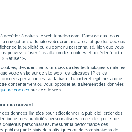
h
ez à accéder à notre site web tameteo.com. Dans ce cas, nous
 navigation sur le site web seront installés, et que les cookies
ficher de la publicité ou du contenu personnalisé, bien que vous
ous pouvez refuser l'installation des cookies et accéder à notre
n « Refuser ».
 cookies, des identifiants uniques ou des technologies similaires
que votre visite sur ce site web, les adresses IP et les
de pluie
Radar de pluie
Satellites
Modèles
s données personnelles sur la base d'un intérêt légitime, auquel
 votre consentement ou vous opposer au traitement des données
tique de cookies
sur ce site web.
Mardi
Mercredi
Jeudi
Vendredi
onnées suivant :
11 Août
12 Août
13 Août
14 Août
r des données limitées pour sélectionner la publicité, créer des
sélectionner des publicités personnalisées, créer des profils de
 des contenus personnalisés, mesurer la performance des
s publics par le biais de statistiques ou de combinaisons de