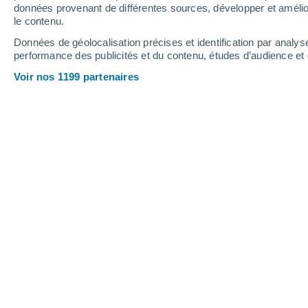
4.2 mm
données provenant de différentes sources, développer et amélior
le contenu.
31°
/
16°
31°
/
18°
30°
/
13°
Données de géolocalisation précises et identification par analys
performance des publicités et du contenu, études d’audience e
18
-
34
km/h
8
-
21
km/h
15
10
-
21
km/h
Voir nos 1199 partenaires
Météo Adon aujourd´hui
, 8 août
Éclaircies
30°
17:00
T. ressentie
28°
Brume de pous
29°
18:00
T. ressentie
28°
Brume de pous
29°
19:00
T. ressentie
28°
Brume de pous
28°
20:00
T. ressentie
27°