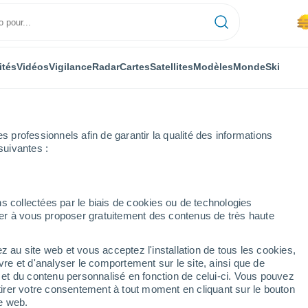
ités
Vidéos
Vigilance
Radar
Cartes
Satellites
Modèles
Monde
Ski
professionnels afin de garantir la qualité des informations
suivantes :
s collectées par le biais de cookies ou de technologies
nuer à vous proposer gratuitement des contenus de très haute
z au site web et vous acceptez l'installation de tous les cookies,
...
vre et d'analyser le comportement sur le site, ainsi que de
é et du contenu personnalisé en fonction de celui-ci. Vous pouvez
Heure par heure
tirer votre consentement à tout moment en cliquant sur le bouton
Brume de poussière dans les
te web.
prochaines heures