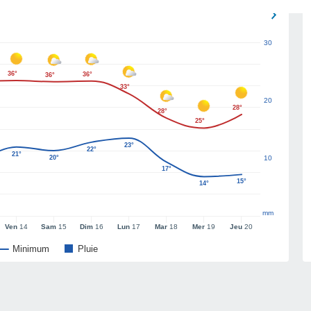
30
36°
36°
36°
33°
20
28°
28°
25°
23°
22°
21°
20°
10
17°
15°
14°
mm
Ven
14
Sam
15
Dim
16
Lun
17
Mar
18
Mer
19
Jeu
20
Minimum
Pluie