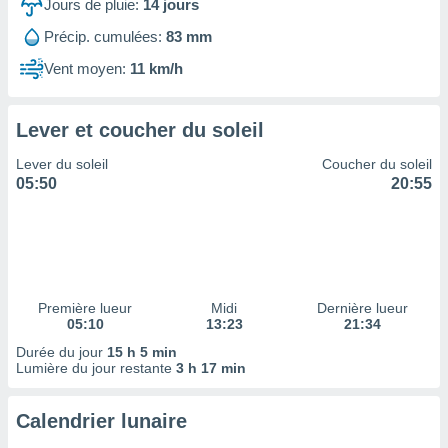
ires
Jours de pluie:
14
jours
ons le
Précip. cumulées:
83 mm
ent des
es
Vent moyen:
11 km/h
 :
et/ou
 à des
Lever et coucher du soleil
ions sur
eil,
Lever du soleil
Coucher du soleil
des
05:50
20:55
limitées
nner la
, créer
ils pour
ité
Première lueur
Midi
Dernière lueur
lisée,
05:10
13:23
21:34
des
our
Durée du jour
15 h 5 min
Lumière du jour restante
3 h 17 min
nner des
és
lisées,
Calendrier lunaire
s profils
enus