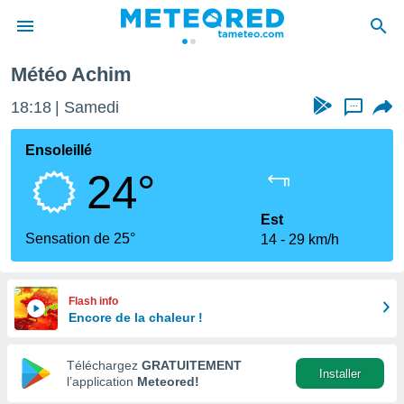
Météo Achim
e
ntialité
18:18
Samedi
...
enu de
o.com
Ensoleillé
o.com) a
24°
aré par
onnels
Est
arantir
Sensation de 25°
14
29 km/h
té des
ions
. Vous
accéder
Flash info
e en
Encore de la chaleur !
 les
Téléchargez
GRATUITEMENT
s :
Installer
l’application
Meteored!
r les