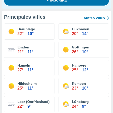
Principales villes
Autres villes
Braunlage
Cuxhaven
22°
10°
20°
14°
Emden
Göttingen
21°
11°
26°
10°
Hameln
Hanovre
27°
11°
25°
12°
Hildesheim
Kempen
25°
11°
23°
10°
Leer (Ostfriesland)
Lüneburg
22°
9°
24°
9°