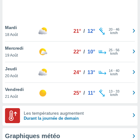
logies
e
s
Mardi
tez pas
20
-
46
21°
/
12°
km/h
ation de
18 Août
, vous
z à
Mercredi
25
-
56
22°
/
10°
à notre
km/h
19 Août
.com.
Jeudi
 cas,
14
-
40
24°
/
13°
km/h
us
20 Août
ns que
s
Vendredi
13
-
33
25°
/
11°
km/h
21 Août
ires
urer la
on sur le
Les températures augmentent
 seront
Durant la journée de demain
, et que
ies ne
as
Graphiques météo