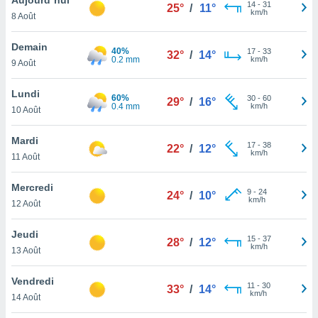
n «
14
-
31
25°
/
11°
km/h
8 Août
 et
r »,
cédez au
Demain
40%
17
-
33
32°
/
14°
 et vous
0.2 mm
km/h
9 Août
z
ation de
Lundi
60%
30
-
60
29°
/
16°
0.4 mm
km/h
10 Août
qu'ils
 nous ou
aires,
Mardi
17
-
38
22°
/
12°
km/h
11 Août
nt de
t
Mercredi
9
-
24
er le
24°
/
10°
km/h
12 Août
ement
te, ainsi
Jeudi
15
-
37
28°
/
12°
km/h
per un
13 Août
écifique
us
Vendredi
11
-
30
de la
33°
/
14°
km/h
14 Août
 et du