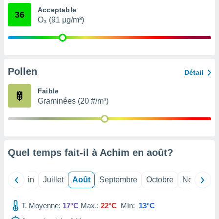
nées
Acceptable
36
lles sur
O₃ (91 µg/m³)
d'un
égitime,
vous
vous
 Pour ce
Pollen
ous
Détail
etirer
Faible
ement
Graminées (20 #/m³)
 opposer
ement
nées à
ment en
 sur «
Quel temps fait-il à Achim en
août
?
res
» ou
e
que de
Mai
Juin
Juillet
Août
Septembre
Octobre
Novembre
kies
ite web.
T. Moyenne:
17°C
Max.:
22°C
Mín:
13°C
t nos