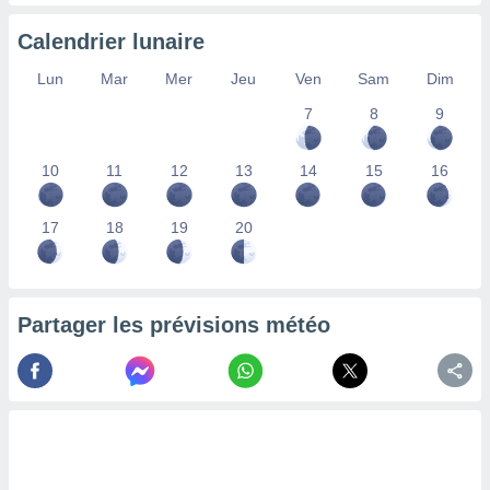
nées
lles sur
Calendrier lunaire
d'un
égitime,
Lun
Mar
Mer
Jeu
Ven
Sam
Dim
vous
7
8
9
vous
 Pour ce
ous
10
11
12
13
14
15
16
etirer
ement
17
18
19
20
 opposer
ement
nées à
ment en
Partager les prévisions météo
 sur «
res
» ou
e
que de
kies
ite web.
t nos