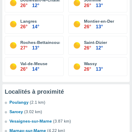
Doulevant-le-Château
Joinville
26°
12°
26°
13°
Langres
Montier-en-Der
26°
14°
26°
13°
Roches-Bettaincourt
Saint-Dizier
27°
13°
26°
12°
Val-de-Meuse
Wassy
26°
14°
26°
13°
Localités à proximité
Poulangy
(2.1 km)
Sarcey
(3.02 km)
Vesaignes-sur-Marne
(3.87 km)
Marnay-sur-Marne
(4.22 km)