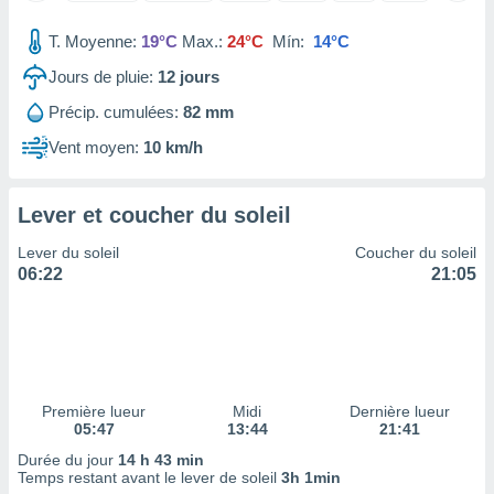
tre
T. Moyenne:
19°C
Max.:
24°C
Mín:
14°C
ement,
Jours de pluie:
12
jours
enaires
s des
Précip. cumulées:
82 mm
 des
Vent moyen:
10 km/h
nts
 ou des
gies
Lever et coucher du soleil
es pour
 accéder
Lever du soleil
Coucher du soleil
r des
06:22
21:05
lles
ue votre
r ce site
 IP et
ifiants
Première lueur
Midi
Dernière lueur
es.
05:47
13:44
21:41
Durée du jour
14 h 43 min
eurs
Temps restant avant le lever de soleil
3h 1min
traiter