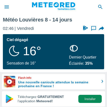
ochaine
Météo Louvières 8 - 14 jours
e
ntialité
02:46
Vendredi
...
enu de
o.com
Ciel dégagé
o.com) a
16°
aré par
onnels
Dernier Quartier
arantir
Sensation de 16°
Éclairée:
35%
té des
ions
. Vous
Flash info
accéder
Une nouvelle canicule attendue la semaine
e en
prochaine en France !
 les
Téléchargez
GRATUITEMENT
s :
Installer
l’application
Meteored!
r les