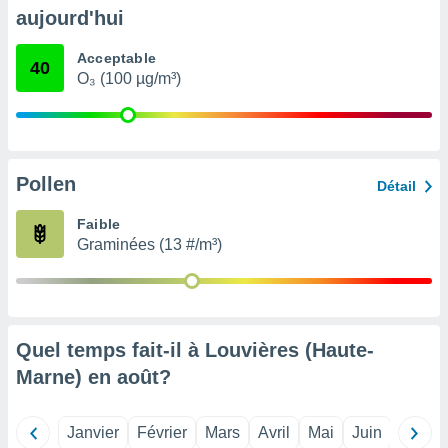
pour
aujourd'hui
 le
ement
Acceptable
afficher
40
O₃ (100 µg/m³)
licité ou
enu
lisé,
e vous
r de la
Pollen
Détail
 non
Faible
lisée.
Graminées (13 #/m³)
uvez
ation des
et
à notre
 par le
Quel temps fait-il à Louvières (Haute-
 cette
Marne) en
août
?
ion en
sur le
«
Janvier
Février
Mars
Avril
Mai
Juin
Juillet
».