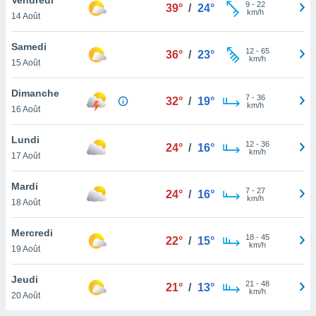
n «
9
-
22
39°
/
24°
km/h
14 Août
 et
r »,
cédez au
Samedi
12
-
65
36°
/
23°
 et vous
km/h
15 Août
z
ation de
Dimanche
7
-
36
32°
/
19°
km/h
16 Août
qu'ils
 nous ou
aires,
Lundi
12
-
36
24°
/
16°
km/h
17 Août
nt de
t
Mardi
7
-
27
er le
24°
/
16°
km/h
18 Août
ement
te, ainsi
Mercredi
18
-
45
22°
/
15°
km/h
per un
19 Août
écifique
us
Jeudi
21
-
48
de la
21°
/
13°
km/h
20 Août
 et du