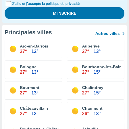
J'ai lu et j'accepte la politique de privacité
Principales villes
Autres villes
Arc-en-Barrois
Auberive
27°
12°
27°
13°
Bologne
Bourbonne-les-Bains
27°
13°
27°
15°
Bourmont
Chalindrey
27°
13°
27°
15°
Châteauvillain
Chaumont
27°
12°
26°
13°