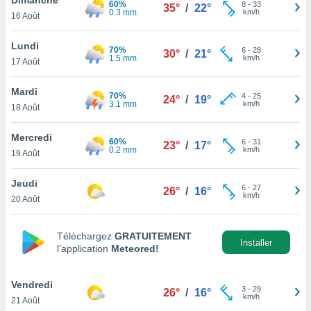
60%
n «
8
-
33
35°
/
22°
0.3 mm
km/h
16 Août
 et
r »,
cédez au
Lundi
70%
6
-
28
30°
/
21°
 et vous
1.5 mm
km/h
17 Août
z
ation de
Mardi
70%
4
-
25
24°
/
19°
3.1 mm
km/h
18 Août
qu'ils
 nous ou
aires,
Mercredi
60%
6
-
31
23°
/
17°
0.2 mm
km/h
19 Août
nt de
t
Jeudi
6
-
27
er le
26°
/
16°
km/h
20 Août
ement
te, ainsi
Téléchargez
GRATUITEMENT
per un
Installer
l’application
Meteored!
écifique
us
de la
Vendredi
3
-
29
26°
/
16°
 et du
km/h
21 Août