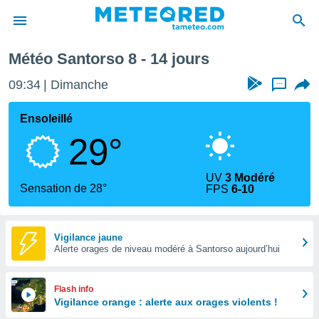
rochaine
Météo Santorso 8 - 14 jours
e
ntialité
09:34
Dimanche
...
enu de
o.com
Ensoleillé
o.com) a
29°
aré par
onnels
UV
3 Modéré
arantir
Sensation de 28°
FPS
6-10
té des
ions
. Vous
accéder
Vigilance jaune
e en
Alerte orages de niveau modéré à Santorso aujourd’hui
 les
s :
Flash info
Vigilance orange : alerte aux orages violents !
r les