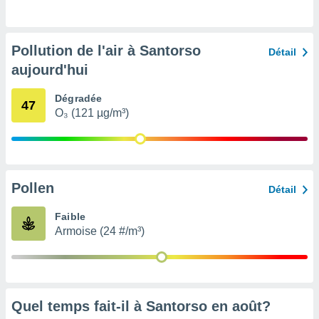
pour
 le
ement
afficher
Pollution de l'air à Santorso
Détail
licité ou
aujourd'hui
enu
lisé,
e vous
Dégradée
47
O₃ (121 µg/m³)
r de la
 non
lisée.
uvez
Pollen
Détail
ation des
Faible
et
Armoise (24 #/m³)
à notre
 par le
 cette
ion en
sur le
«
Quel temps fait-il à Santorso en
août
?
».