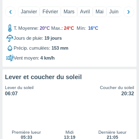
tre
Janvier
Février
Mars
Avril
Mai
Juin
Juillet
ement,
enaires
T. Moyenne:
20°C
Max.:
24°C
Mín:
16°C
s des
 des
Jours de pluie:
19
jours
nts
Précip. cumulées:
153 mm
 ou des
gies
Vent moyen:
4 km/h
es pour
 accéder
r des
Lever et coucher du soleil
lles
Lever du soleil
Coucher du soleil
ue votre
06:07
20:32
r ce site
 IP et
ifiants
es.
eurs
Première lueur
Midi
Dernière lueur
traiter
05:33
13:19
21:05