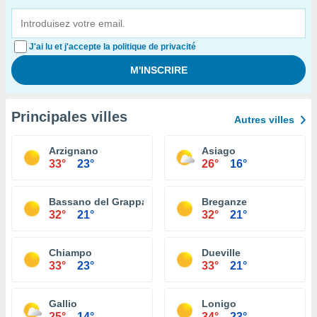
J'ai lu et j'accepte la politique de privacité
Principales villes
Autres villes
Arzignano
Asiago
33°
23°
26°
16°
Bassano del Grappa
Breganze
32°
21°
32°
21°
Chiampo
Dueville
33°
23°
33°
21°
Gallio
Lonigo
25°
14°
34°
23°