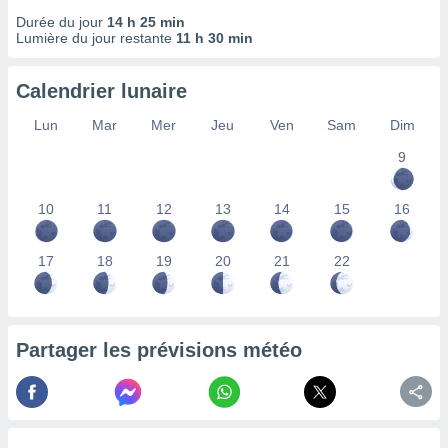
nées
Durée du jour
14 h 25 min
lles sur
Lumière du jour restante
11 h 30 min
d'un
égitime,
vous
Calendrier lunaire
vous
Lun
Mar
Mer
Jeu
Ven
Sam
Dim
 Pour ce
ous
9
etirer
ement
10
11
12
13
14
15
16
 opposer
ement
nées à
17
18
19
20
21
22
ment en
 sur «
res
» ou
e
Partager les prévisions météo
que de
kies
ite web.
t nos