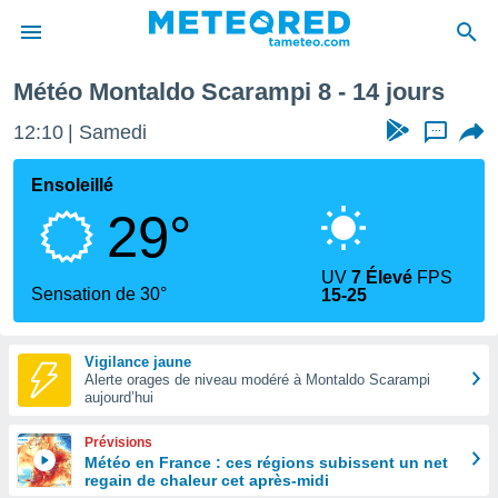
ne prochaine
Météo Montaldo Scarampi 8 - 14 jours
e
ntialité
12:10
Samedi
...
enu de
o.com
Ensoleillé
o.com) a
29°
aré par
onnels
UV
7 Élevé
FPS
arantir
Sensation de 30°
15-25
té des
ions
. Vous
Vigilance jaune
accéder
Alerte orages de niveau modéré à Montaldo Scarampi
e en
aujourd’hui
 les
Prévisions
s :
Météo en France : ces régions subissent un net
regain de chaleur cet après-midi
r les