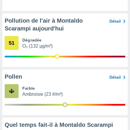
pour
 le
ement
afficher
Pollution de l'air à Montaldo
Détail
licité ou
Scarampi aujourd'hui
enu
lisé,
e vous
Dégradée
51
O₃ (132 µg/m³)
r de la
 non
lisée.
uvez
Pollen
Détail
ation des
Faible
et
Ambroisie (23 #/m³)
à notre
 par le
 cette
ion en
sur le
«
Quel temps fait-il à Montaldo Scarampi
».