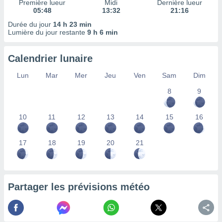
Première lueur
Midi
Dernière lueur
nées
05:48
13:32
21:16
lles sur
Durée du jour
14 h 23 min
d'un
Lumière du jour restante
9 h 6 min
égitime,
vous
vous
Calendrier lunaire
 Pour ce
ous
Lun
Mar
Mer
Jeu
Ven
Sam
Dim
etirer
8
9
ement
 opposer
10
11
12
13
14
15
16
ement
nées à
ment en
17
18
19
20
21
 sur «
res
» ou
e
que de
kies
Partager les prévisions météo
ite web.
t nos