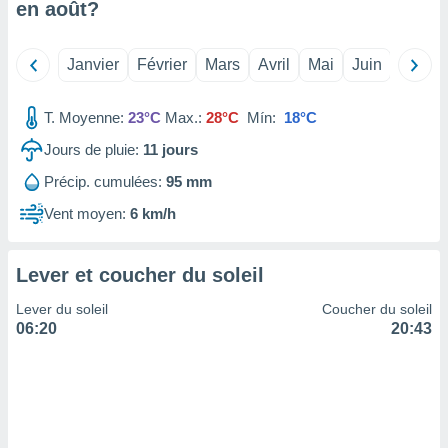
en
août
?
tre
ement,
Janvier
Février
Mars
Avril
Mai
Juin
Juillet
enaires
s des
T. Moyenne:
23°C
Max.:
28°C
Mín:
18°C
 des
nts
Jours de pluie:
11
jours
 ou des
gies
Précip. cumulées:
95 mm
es pour
 accéder
Vent moyen:
6 km/h
r des
lles
Lever et coucher du soleil
ue votre
r ce site
Lever du soleil
Coucher du soleil
06:20
20:43
 IP et
ifiants
es.
eurs
traiter