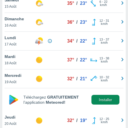
n «
6
-
22
35°
/
23°
km/h
15 Août
 et
r »,
cédez au
Dimanche
12
-
31
36°
/
23°
 et vous
km/h
16 Août
z
ation de
Lundi
13
-
37
34°
/
22°
km/h
17 Août
qu'ils
 nous ou
aires,
Mardi
13
-
38
37°
/
22°
km/h
18 Août
nt de
t
Mercredi
10
-
32
er le
32°
/
21°
km/h
19 Août
ement
te, ainsi
Téléchargez
GRATUITEMENT
per un
Installer
l’application
Meteored!
écifique
us
de la
Jeudi
12
-
25
32°
/
19°
 et du
km/h
20 Août