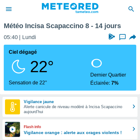
e prochaine
Météo Incisa Scapaccino 8 - 14 jours
e
ntialité
05:40
Lundi
...
enu de
o.com
Ciel dégagé
o.com) a
22°
aré par
onnels
Dernier Quartier
arantir
Sensation de 22°
Éclairée:
7%
té des
ions
. Vous
Vigilance jaune
accéder
Alerte canicule de niveau modéré à Incisa Scapaccino
e en
aujourd’hui
 les
s :
Flash info
Vigilance orange : alerte aux orages violents !
r les