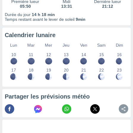
Première lueur
Midi
Dernière lueur
nées
05:50
13:31
21:12
lles sur
Durée du jour
14 h 18 min
d'un
Temps restant avant le lever de soleil
9min
égitime,
vous
vous
Calendrier lunaire
 Pour ce
ous
Lun
Mar
Mer
Jeu
Ven
Sam
Dim
etirer
10
11
12
13
14
15
16
ement
 opposer
17
18
19
20
21
22
23
ement
nées à
ment en
 sur «
res
» ou
Partager les prévisions météo
e
que de
kies
ite web.
t nos