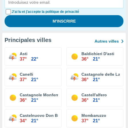
J'ai lu et j'accepte la politique de privacité
Principales villes
Autres villes
Asti
Baldichieri D'asti
37°
22°
36°
21°
Canelli
Castagnole delle Lanze
37°
21°
36°
21°
Castagnole Monferrato
Castell'alfero
36°
21°
36°
21°
Castelnuovo Don Bosco
Mombaruzzo
34°
21°
37°
21°