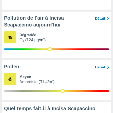
pour
 le
ement
afficher
Pollution de l'air à Incisa
Détail
licité ou
Scapaccino aujourd'hui
enu
lisé,
e vous
Dégradée
48
O₃ (124 µg/m³)
r de la
 non
lisée.
uvez
Pollen
Détail
ation des
Moyen
et
Ambroisie (31 #/m³)
à notre
 par le
 cette
ion en
sur le
«
Quel temps fait-il à Incisa Scapaccino
».