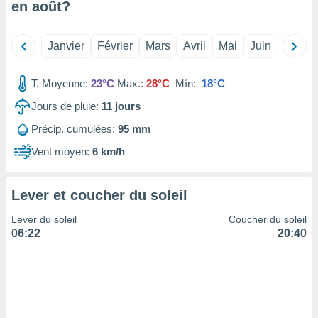
en
août
?
tre
ement,
Janvier
Février
Mars
Avril
Mai
Juin
Juillet
enaires
s des
T. Moyenne:
23°C
Max.:
28°C
Mín:
18°C
 des
nts
Jours de pluie:
11
jours
 ou des
gies
Précip. cumulées:
95 mm
es pour
 accéder
Vent moyen:
6 km/h
r des
lles
Lever et coucher du soleil
ue votre
r ce site
Lever du soleil
Coucher du soleil
06:22
20:40
 IP et
ifiants
es.
eurs
traiter