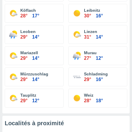
Köflach
Leibnitz
28°
17°
30°
16°
Leoben
Liezen
29°
14°
31°
14°
Mariazell
Murau
29°
14°
27°
12°
Mürzzuschlag
Schladming
29°
14°
29°
16°
Tauplitz
Weiz
29°
12°
28°
18°
Localités à proximité