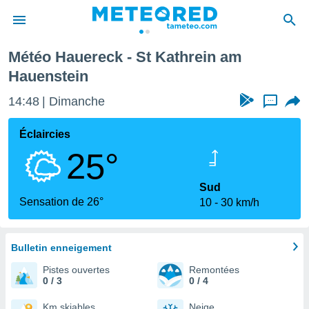
ein
Météo Hauereck - St Kathrein am
e
Hauenstein
ntialité
enu de
14:48
Dimanche
...
o.com
o.com) a
Éclaircies
aré par
25°
onnels
arantir
Sud
té des
Sensation de 26°
ions
10
30 km/h
. Vous
accéder
e en
Bulletin enneigement
 les
Pistes ouvertes
Remontées
s :
0 / 3
0 / 4
Km skiables
Neige
r les