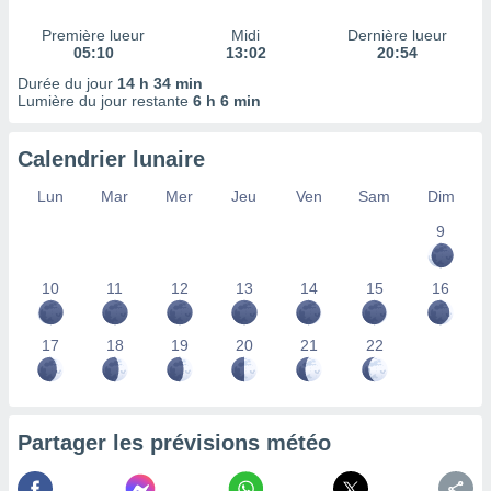
lisés,
Première lueur
Midi
Dernière lueur
des
05:10
13:02
20:54
our
nner des
Durée du jour
14 h 34 min
Lumière du jour restante
6 h 6 min
s
lisés,
la
Calendrier lunaire
ance des
s,
Lun
Mar
Mer
Jeu
Ven
Sam
Dim
la
ance des
9
s,
dre les
10
11
12
13
14
15
16
par le
ques ou
17
18
19
20
21
22
inaisons
ées
nt de
tes
,
Partager les prévisions météo
er et
r les