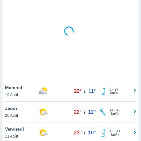
logies
e
s
tez pas
ation de
, vous
z à
à notre
.com.
 cas,
us
ns que
Mercredi
s
6
-
27
22°
/
11°
km/h
19 Août
ires
urer la
Jeudi
14
-
46
22°
/
12°
on sur le
km/h
20 Août
 seront
, et que
Vendredi
ies ne
13
-
41
23°
/
10°
km/h
as
21 Août