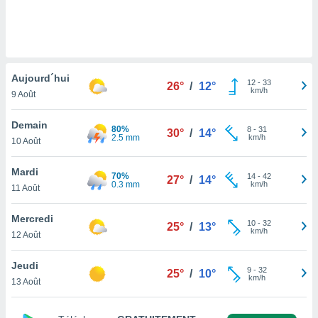
n «
 et
r »,
cédez au
 et vous
z
Aujourd´hui
12
-
33
26°
/
12°
ation de
km/h
9 Août
qu'ils
Demain
 nous ou
80%
8
-
31
30°
/
14°
2.5 mm
km/h
aires,
10 Août
nt de
Mardi
70%
14
-
42
27°
/
14°
t
0.3 mm
km/h
11 Août
er le
ement
Mercredi
te, ainsi
10
-
32
25°
/
13°
km/h
12 Août
per un
écifique
Jeudi
9
-
32
25°
/
10°
us
km/h
13 Août
de la
 et du