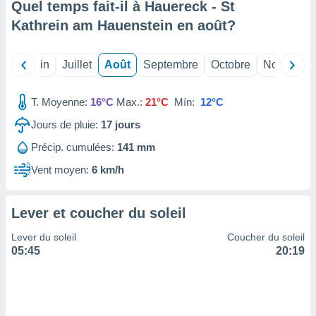
ires
Quel temps fait-il à Hauereck - St
ons le
Kathrein am Hauenstein en
août
?
ent des
es
 :
Mai
Juin
Juillet
Août
Septembre
Octobre
Novembre
et/ou
 à des
ions sur
T. Moyenne:
16°C
Max.:
21°C
Mín:
12°C
eil,
Jours de pluie:
17
jours
des
limitées
Précip. cumulées:
141 mm
nner la
Vent moyen:
6 km/h
, créer
ils pour
ité
Lever et coucher du soleil
lisée,
des
Lever du soleil
Coucher du soleil
our
05:45
20:19
nner des
és
lisées,
s profils
enus