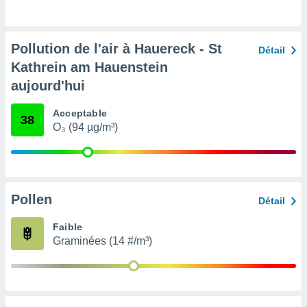
nées
lles sur
d'un
Pollution de l'air à Hauereck - St
égitime,
Détail
vous
Kathrein am Hauenstein
vous
aujourd'hui
 Pour ce
ous
etirer
Acceptable
38
O₃ (94 µg/m³)
ement
 opposer
ement
nées à
ment en
Pollen
Détail
 sur «
res
» ou
Faible
e
Graminées (14 #/m³)
que de
kies
ite web.
t nos