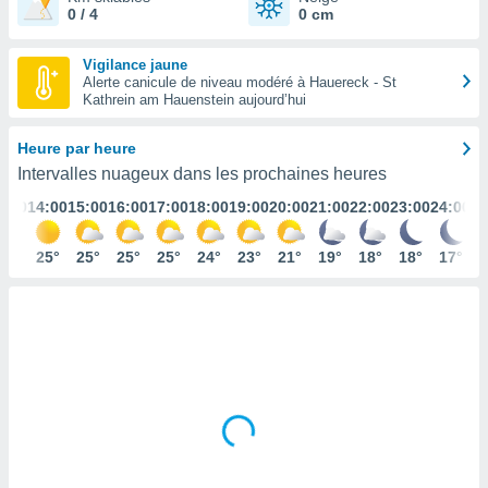
0 / 4
0 cm
s et
r
tement
Vigilance jaune
Alerte canicule de niveau modéré à Hauereck - St
cité
Kathrein am Hauenstein aujourd’hui
ue
lisée,
ACCEPTER
Heure par heure
ur des
ET
ions
Intervalles nuageux dans les prochaines heures
CONTINUER
es par le
3:00
14:00
15:00
16:00
17:00
18:00
19:00
20:00
21:00
22:00
23:00
24:00
 cookies
PARAMÈTRES
gies
24°
25°
25°
25°
25°
24°
23°
21°
19°
18°
18°
17°
es, nous
de
 notre
afin de
r à vous
r
ment des
 de très
alité.
ant sur