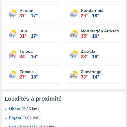
Hernani
Hondarribia
31°
17°
29°
18°
Irun
Mondragón Arrasate
31°
17°
35°
16°
Tolosa
Zarautz
34°
16°
28°
18°
Zumaia
Zumarraga
27°
18°
33°
14°
Localités à proximité
Ubera
(2.65 km)
Elgeta
(3.02 km)