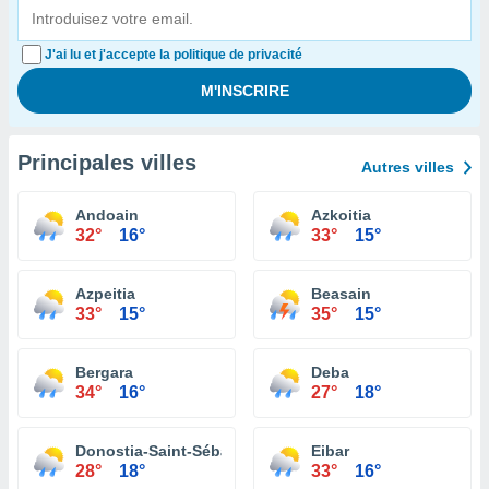
J'ai lu et j'accepte la politique de privacité
Principales villes
Autres villes
Andoain
Azkoitia
32°
16°
33°
15°
Azpeitia
Beasain
33°
15°
35°
15°
Bergara
Deba
34°
16°
27°
18°
Donostia-Saint-Sébastien
Eibar
28°
18°
33°
16°