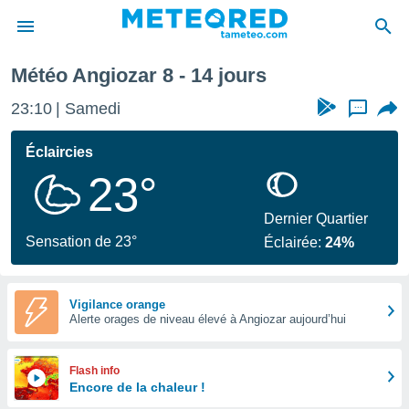
Semaine prochaine
Météo Angiozar 8 - 14 jours
e
ntialité
23:10
Samedi
...
enu de
o.com
Éclaircies
o.com) a
23°
aré par
onnels
Dernier Quartier
arantir
Sensation de 23°
Éclairée:
24%
té des
ions
. Vous
accéder
Vigilance orange
e en
Alerte orages de niveau élevé à Angiozar aujourd’hui
 les
s :
Flash info
Encore de la chaleur !
r les