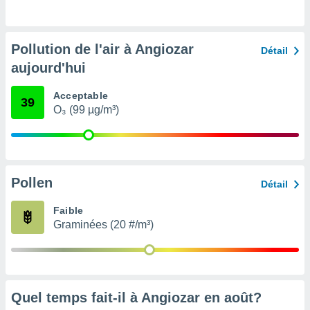
pour
 le
ement
afficher
Pollution de l'air à Angiozar
Détail
licité ou
aujourd'hui
enu
lisé,
e vous
Acceptable
39
O₃ (99 µg/m³)
r de la
 non
lisée.
uvez
Pollen
Détail
ation des
Faible
et
Graminées (20 #/m³)
à notre
 par le
 cette
ion en
sur le
«
Quel temps fait-il à Angiozar en
août
?
».