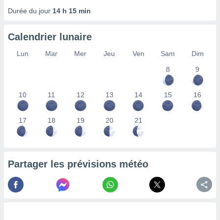
nées
Durée du jour
14 h 15 min
lles sur
d'un
égitime,
Calendrier lunaire
vous
vous
Lun
Mar
Mer
Jeu
Ven
Sam
Dim
 Pour ce
8
9
ous
etirer
10
11
12
13
14
15
16
ement
 opposer
ement
17
18
19
20
21
nées à
ment en
 sur «
res
» ou
Partager les prévisions météo
e
que de
kies
ite web.
t nos