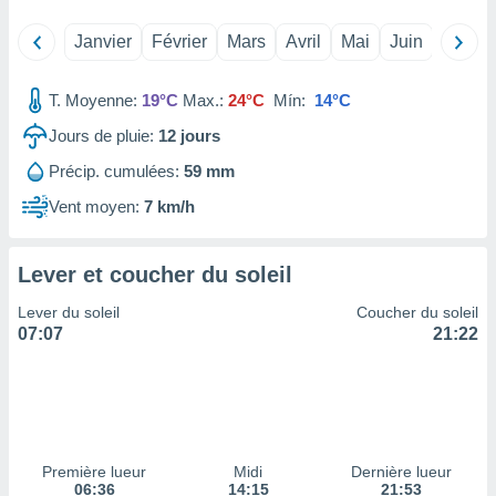
tre
Janvier
Février
Mars
Avril
Mai
Juin
Juillet
ement,
enaires
T. Moyenne:
19°C
Max.:
24°C
Mín:
14°C
s des
 des
Jours de pluie:
12
jours
nts
Précip. cumulées:
59 mm
 ou des
gies
Vent moyen:
7 km/h
es pour
 accéder
r des
Lever et coucher du soleil
lles
Lever du soleil
Coucher du soleil
ue votre
07:07
21:22
r ce site
 IP et
ifiants
es.
eurs
Première lueur
Midi
Dernière lueur
traiter
06:36
14:15
21:53