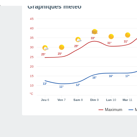
Graphiques météo
45
40
35
33°
31°
31°
29°
30
25°
25°
25
20
15
16°
17°
16°
13°
12°
10
11°
°C
Jeu
6
Ven
7
Sam
8
Dim
9
Lun
10
Mar
11
Maximum