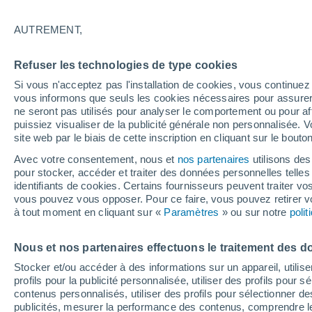
22°
AUTREMENT,
UV
6 Élev
Refuser les technologies de type cookies
Sensation de 25°
FPS
15-25
Si vous n'acceptez pas l'installation de cookies, vous continu
vous informons que seuls les cookies nécessaires pour assurer la
ne seront pas utilisés pour analyser le comportement ou pour af
puissiez visualiser de la publicité générale non personnalisée. V
Flash info
site web par le biais de cette inscription en cliquant sur le bouto
Découvrez la tendance météo entre août et oc
Avec votre consentement, nous et
nos partenaires
utilisons des
pour stocker, accéder et traiter des données personnelles telles 
Météo 1 - 7 jours
Heure par heure
Actualité
Carte
identifiants de cookies. Certains fournisseurs peuvent traiter vo
vous pouvez vous opposer. Pour ce faire, vous pouvez retirer
à tout moment en cliquant sur «
Paramètres
» ou sur notre
poli
Vendredi
Samedi
D
Jeudi
Nous et nos partenaires effectuons le traitement des d
14 Août
15 Août
13 Août
Stocker et/ou accéder à des informations sur un appareil, utilise
profils pour la publicité personnalisée, utiliser des profils pour 
contenus personnalisés, utiliser des profils pour sélectionner
publicités, mesurer la performance des contenus, comprendre le