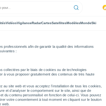
ités
Vidéos
Vigilance
Radar
Cartes
Satellites
Modèles
Monde
Ski
professionnels afin de garantir la qualité des informations
suivantes :
ine prochaine
s collectées par le biais de cookies ou de technologies
nuer à vous proposer gratuitement des contenus de très haute
urs
z au site web et vous acceptez l'installation de tous les cookies,
...
vre et d'analyser le comportement sur le site, ainsi que de
é et du contenu personnalisé en fonction de celui-ci. Vous pouvez
Heure par heure
tirer votre consentement à tout moment en cliquant sur le bouton
Ciel nuageux dans les
te web.
prochaines heures