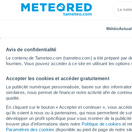
Météo
Actual
Avis de confidentialité
Le contenu de Tameteo.com (tameteo.com) a été préparé par des 
fournies. Vous pouvez accéder à ce site en utilisant les options 
Accepter les cookies et accéder gratuitement
Accueil
Hauts-de-France
Oise
Clairoix
Sema
La publicité numérique personnalisée, basée sur des information
similaires, nous permet de financer notre activité afin de conti
Météo Clairoix 8 - 14 jo
qualité.
En cliquant sur le bouton « Accepter et continuer », vous accéde
12:50
Jeudi
qu'ils soient à nous ou à partenaires, qui nous permettent de sui
développer un profil spécifique pour vous montrer de la publicit
trouver plus d'informations dans notre
Politique de cookies
et re
Éclaircies
Paramètres des cookies
disponible au pied de page de notre si