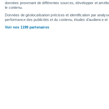
données provenant de différentes sources, développer et amélior
le contenu.
32°
/
18°
31°
/
17°
36°
/
23°
Données de géolocalisation précises et identification par analys
performance des publicités et du contenu, études d’audience e
17
-
38
km/h
15
-
39
km/h
7
16
-
37
km/h
Voir nos 1199 partenaires
Jeudi 13 août
Ciel dégagé
26°
02:00
T. ressentie
26°
Éclaircies
24°
05:00
T. ressentie
25°
Éclaircies
25°
08:00
T. ressentie
26°
Éclaircies
30°
11:00
T. ressentie
29°