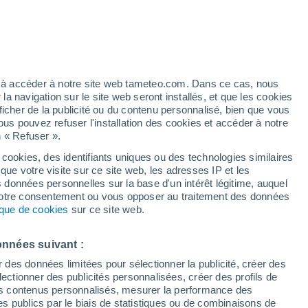
é
ez à accéder à notre site web tameteo.com. Dans ce cas, nous
 navigation sur le site web seront installés, et que les cookies
ficher de la publicité ou du contenu personnalisé, bien que vous
ous pouvez refuser l'installation des cookies et accéder à notre
n « Refuser ».
tobre
 cookies, des identifiants uniques ou des technologies similaires
que votre visite sur ce site web, les adresses IP et les
 de couverture nuageuse
Radar de pluie
Satellites
Modèles
s données personnelles sur la base d'un intérêt légitime, auquel
 votre consentement ou vous opposer au traitement des données
tique de cookies
sur ce site web.
imanche
Lundi
Mardi
Mercredi
onnées suivant :
16 Août
17 Août
18 Août
19 Août
r des données limitées pour sélectionner la publicité, créer des
sélectionner des publicités personnalisées, créer des profils de
 des contenus personnalisés, mesurer la performance des
s publics par le biais de statistiques ou de combinaisons de