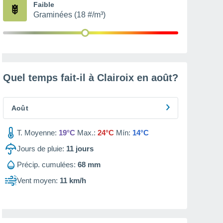
Faible
Graminées (18 #/m³)
Quel temps fait-il à Clairoix en
août
?
Août
T. Moyenne:
19°C
Max.:
24°C
Mín:
14°C
Jours de pluie:
11
jours
Précip. cumulées:
68 mm
Vent moyen:
11 km/h