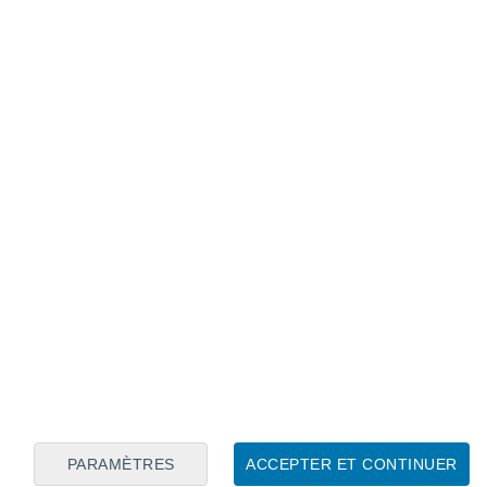
Calendrier lunaire
Lun
Mar
Mer
Jeu
Ven
Sam
Dim
6
7
8
9
10
11
12
13
14
15
16
17
18
19
PARAMÈTRES
ACCEPTER ET CONTINUER