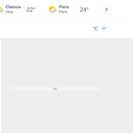
Clairoix
Paris
Montpelli
22°
24°
Oise
Paris
Hérault
°C