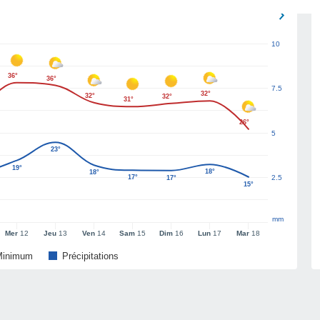
10
36°
36°
7.5
32°
32°
32°
31°
26°
5
23°
19°
18°
18°
17°
2.5
17°
15°
mm
Mer
12
Jeu
13
Ven
14
Sam
15
Dim
16
Lun
17
Mar
18
Minimum
Précipitations