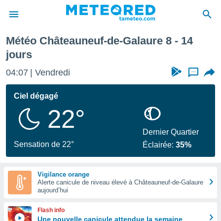
laure
Semaine prochaine
Météo Châteauneuf-de-Galaure 8 - 14
e
jours
ntialité
enu de
04:07
Vendredi
...
o.com
o.com) a
Ciel dégagé
aré par
22°
onnels
arantir
Dernier Quartier
té des
Sensation de 22°
ions
Éclairée:
35%
. Vous
accéder
e en
Vigilance orange
 les
Alerte canicule de niveau élevé à Châteauneuf-de-Galaure
aujourd’hui
s :
Flash info
Une nouvelle canicule attendue la semaine
r les