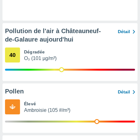
pour
 le
ement
afficher
licité ou
Pollution de l'air à Châteauneuf-
enu
Détail
lisé,
de-Galaure aujourd'hui
e vous
Dégradée
r de la
40
O₃ (101 µg/m³)
 non
lisée.
uvez
ation des
Pollen
Détail
et
à notre
Élevé
 par le
Ambroisie (105 #/m³)
 cette
ion en
sur le
«
».