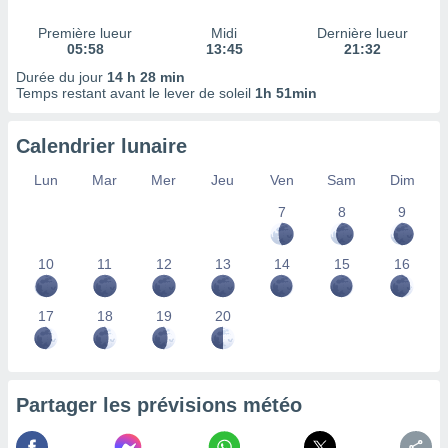
nées
lles sur
Première lueur
Midi
Dernière lueur
05:58
13:45
21:32
d'un
égitime,
Durée du jour
14 h 28 min
vous
Temps restant avant le lever de soleil
1h 51min
vous
 Pour ce
Calendrier lunaire
ous
etirer
Lun
Mar
Mer
Jeu
Ven
Sam
Dim
ement
7
8
9
 opposer
ement
nées à
10
11
12
13
14
15
16
ment en
 sur «
res
» ou
17
18
19
20
e
que de
kies
ite web.
Partager les prévisions météo
t nos