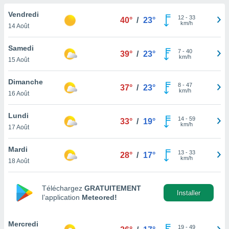
n «
 et
Vendredi
12
-
33
40°
/
23°
r »,
km/h
14 Août
cédez au
 et vous
Samedi
7
-
40
z
39°
/
23°
km/h
15 Août
ation de
qu'ils
Dimanche
8
-
47
37°
/
23°
 nous ou
km/h
16 Août
aires,
Lundi
14
-
59
nt de
33°
/
19°
km/h
17 Août
t
er le
Mardi
ement
13
-
33
28°
/
17°
km/h
te, ainsi
18 Août
per un
écifique
Téléchargez
GRATUITEMENT
Installer
l’application
Meteored!
us
de la
 et du
Mercredi
19
-
49