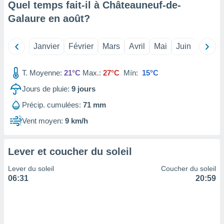
Quel temps fait-il à Châteauneuf-de-
tre
Galaure en
août
?
ement,
enaires
Janvier
Février
Mars
Avril
Mai
Juin
Juillet
s des
 des
nts
T. Moyenne:
21°C
Max.:
27°C
Mín:
15°C
 ou des
gies
Jours de pluie:
9
jours
es pour
Précip. cumulées:
71 mm
 accéder
r des
Vent moyen:
9 km/h
lles
ue votre
Lever et coucher du soleil
r ce site
Lever du soleil
Coucher du soleil
 IP et
06:31
20:59
ifiants
es.
eurs
traiter