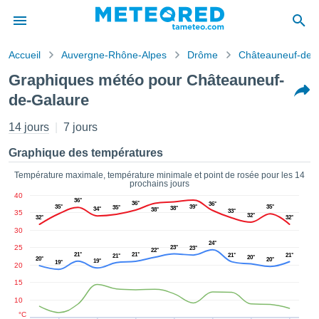
Accueil
Auvergne-Rhône-Alpes
Drôme
Châteauneuf-de-
s de
Graphiques météo pour Châteauneuf-
ntialité
de-Galaure
tenu de
eo.com
14 jours
7 jours
o.com) a
paré par
Graphique des températures
es
ionnels
Température maximale, température minimale et point de rosée pour les 14
garantir
prochains jours
ité des
40
36°
36°
36°
ations
35°
39°
35°
35°
38°
34°
38°
33°
35
32°
32°
32°
s. Vous
30
accéder
24°
ite en
25
23°
23°
22°
21°
21°
21°
21°
21°
20°
20°
20°
ant les
19°
19°
20
ions
15
ntes :
10
°C
er les