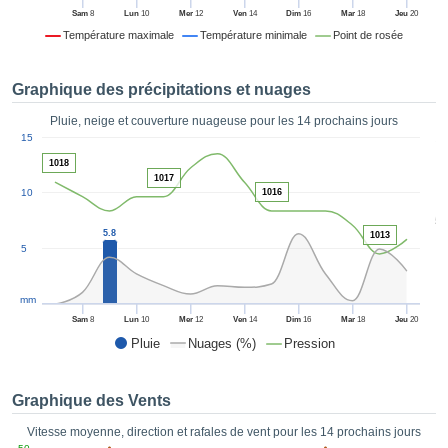
es et
Sam
8
Lun
10
Mer
12
Ven
14
Dim
16
Mar
18
Jeu
20
éder
Température maximale
Température minimale
Point de rosée
tement
licité
Graphique des précipitations et nuages
rique
alisée,
Pluie, neige et couverture nuageuse pour les 14 prochains jours
ACCEPTER
1
sur des
15
ET
ations
1018
CONTINUER
es par le
1017
10
1016
 cookies
 de
PARAMÈTRES
5
logies
5.8
1013
5
es, nous
et de
r notre
mm
 afin de
Sam
8
Lun
10
Mer
12
Ven
14
Dim
16
Mar
18
Jeu
20
r à vous
Pluie
Nuages (%)
Pression
oser
ment des
 de très
Graphique des Vents
ualité.
Vitesse moyenne, direction et rafales de vent pour les 14 prochains jours
uant sur