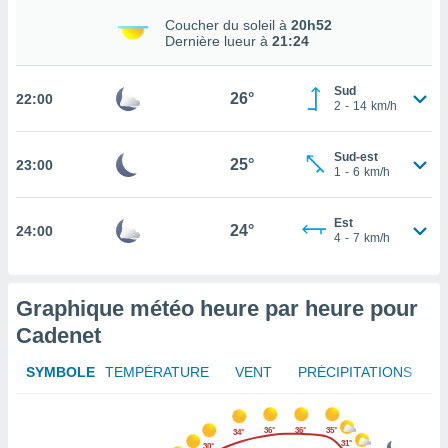
rouver
Coucher du soleil à
20h52
Dernière lueur à
21:24
ations
re
que de
Sud
26°
22:00
2
-
14
km/h
kies
r votre
ement à
Sud-est
25°
23:00
ment en
1
-
6
km/h
sur le
Est
res des
24°
24:00
4
-
7
km/h
kies
le au
page de
te web.
Graphique météo heure par heure pour
Cadenet
MENT,
SYMBOLE
TEMPÉRATURE
VENT
PRÉCIPITATIONS
 les
logies
e
36°
36°
35°
s
34°
31°
30°