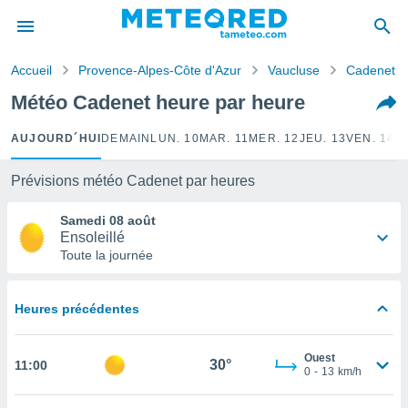
e
ntialité
Accueil
Provence-Alpes-Côte d'Azur
Vaucluse
Cadenet
enu de
o.com
Météo Cadenet heure par heure
o.com) a
aré par
AUJOURD´HUI
DEMAIN
LUN. 10
MAR. 11
MER. 12
JEU. 13
VEN. 14
S
onnels
arantir
Prévisions météo Cadenet par heures
té des
ions
Samedi 08 août
. Vous
Ensoleillé
accéder
Toute la journée
e en
 les
Heures précédentes
s :
r les
Ouest
30°
11:00
s et
0
-
13
km/h
r
tement