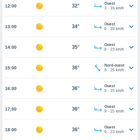
Ouest
32°
12:00
cité
3
-
16
km/h
ue
lisée,
ACCEPTER
Ouest
ur des
34°
13:00
ET
6
-
20
km/h
ions
CONTINUER
es par le
 cookies
Ouest
35°
14:00
PARAMÈTRES
8
-
23
km/h
gies
es, nous
Nord-ouest
de
36°
15:00
9
-
25
km/h
 notre
afin de
r à vous
Ouest
36°
16:00
9
-
25
km/h
r
ment des
 de très
Ouest
36°
alité.
17:00
9
-
25
km/h
ant sur
n «
Ouest
36°
18:00
 et
9
-
23
km/h
r »,