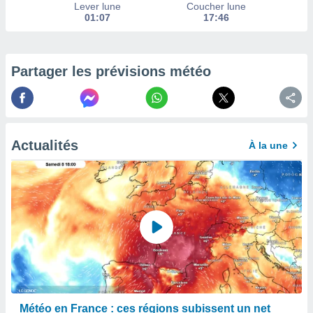
afficher
Lever lune
Coucher lune
licité ou
01:07
17:46
enu
lisé,
e vous
Partager les prévisions météo
r de la
 non
lisée.
uvez
Actualités
À la une
ation des
et
à notre
 par le
 cette
ion en
sur le
«
».
tre
ement,
Météo en France : ces régions subissent un net