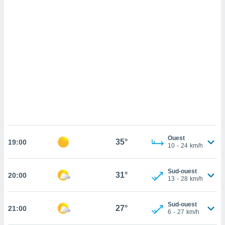
cédez au
 et vous
z
ation de
qu'ils
 nous ou
aires,
nt de
t
er le
ement
te, ainsi
Ouest
35°
19:00
10
-
24
km/h
per un
écifique
us
Sud-ouest
31°
20:00
de la
13
-
28
km/h
 et du
lisé en
Sud-ouest
27°
21:00
6
-
27
km/h
 de
. Vous