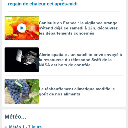
regain de chaleur cet après-midi
enaires
s des
 des
nts
Canicule en France : la vigilance orange
s'étend déjà ce samedi à 12h, découvrez
 ou des
les départements concernés
gies
es pour
 accéder
r des
Alerte spatiale : un satellite privé envoyé à
la rescousse du télescope Swift de la
lles
NASA est hors de contrôle
ue votre
r ce site
 IP et
ifiants
Le réchauffement climatique modifie le
es.
goût de nos aliments
eurs
traiter
nées
Météo...
lles sur
d'un
Météo 1 - 7 jours