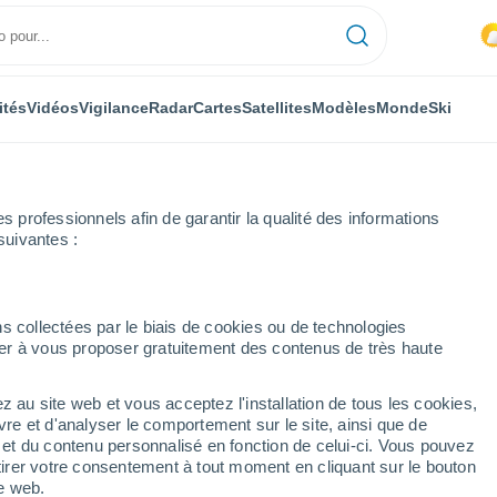
ités
Vidéos
Vigilance
Radar
Cartes
Satellites
Modèles
Monde
Ski
professionnels afin de garantir la qualité des informations
suivantes :
prochaine
s collectées par le biais de cookies ou de technologies
nuer à vous proposer gratuitement des contenus de très haute
 jours
z au site web et vous acceptez l'installation de tous les cookies,
...
vre et d'analyser le comportement sur le site, ainsi que de
é et du contenu personnalisé en fonction de celui-ci. Vous pouvez
Heure par heure
tirer votre consentement à tout moment en cliquant sur le bouton
Ciel nuageux dans les
te web.
prochaines heures