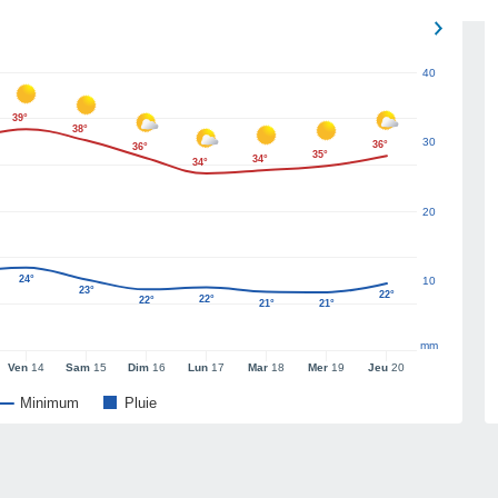
40
39°
38°
30
36°
36°
35°
34°
34°
20
24°
10
23°
22°
22°
22°
21°
21°
mm
Ven
14
Sam
15
Dim
16
Lun
17
Mar
18
Mer
19
Jeu
20
Minimum
Pluie