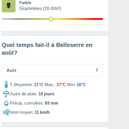
Faible
Graminées (20 #/m³)
Quel temps fait-il à Belleserre en
août
?
Août
T. Moyenne:
21°C
Max.:
27°C
Mín:
16°C
Jours de pluie:
10
jours
Précip. cumulées:
63 mm
Vent moyen:
11 km/h