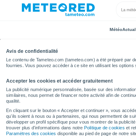
Météo
Actual
Avis de confidentialité
Le contenu de Tameteo.com (tameteo.com) a été préparé par des 
fournies. Vous pouvez accéder à ce site en utilisant les options 
Accepter les cookies et accéder gratuitement
Accueil
Occitanie
Tarn
Belleserre
Semaine 
La publicité numérique personnalisée, basée sur des information
similaires, nous permet de financer notre activité afin de conti
Météo Belleserre 8 - 14
qualité.
En cliquant sur le bouton « Accepter et continuer », vous accéde
16:31
Samedi
qu'ils soient à nous ou à partenaires, qui nous permettent de sui
développer un profil spécifique pour vous montrer de la publicit
trouver plus d'informations dans notre
Politique de cookies
et re
Éclaircies
Paramètres des cookies
disponible au pied de page de notre si