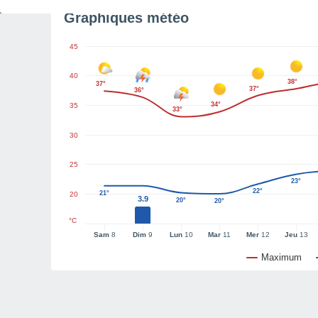
Graphiques météo
45
40
38°
37°
37°
36°
34°
35
33°
30
25
23°
22°
21°
20
3.9
20°
20°
°C
Sam
8
Dim
9
Lun
10
Mar
11
Mer
12
Jeu
13
Maximum