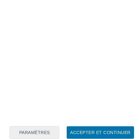
Calendrier lunaire
Lun
Mar
Mer
Jeu
Ven
Sam
Dim
8
9
10
11
12
13
14
15
16
17
18
19
20
21
PARAMÈTRES
ACCEPTER ET CONTINUER