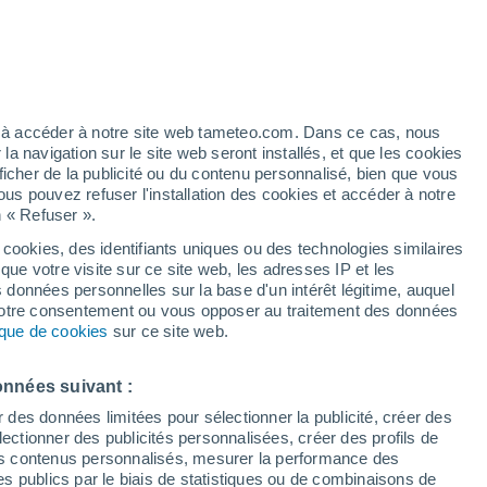
Vigilance jaune
Alerte canicule de niveau modéré à
Belleserre aujourd’hui
éré
ez à accéder à notre site web tameteo.com. Dans ce cas, nous
 navigation sur le site web seront installés, et que les cookies
ficher de la publicité ou du contenu personnalisé, bien que vous
ous pouvez refuser l'installation des cookies et accéder à notre
n « Refuser ».
 cookies, des identifiants uniques ou des technologies similaires
que votre visite sur ce site web, les adresses IP et les
 de couverture nuageuse
Radar de pluie
Satellites
Modèles
s données personnelles sur la base d'un intérêt légitime, auquel
 votre consentement ou vous opposer au traitement des données
tique de cookies
sur ce site web.
Mardi
Mercredi
Jeudi
Vendredi
onnées suivant :
18 Août
19 Août
20 Août
21 Août
r des données limitées pour sélectionner la publicité, créer des
sélectionner des publicités personnalisées, créer des profils de
 des contenus personnalisés, mesurer la performance des
s publics par le biais de statistiques ou de combinaisons de