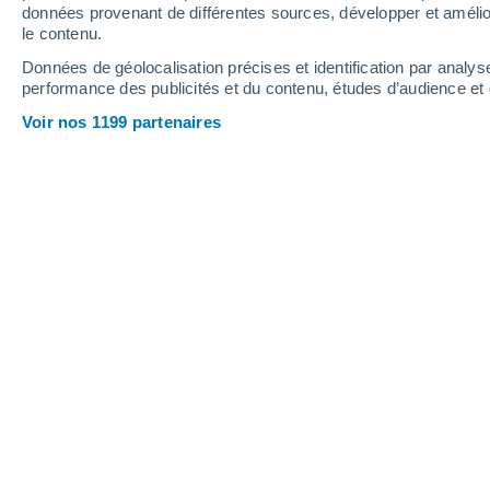
données provenant de différentes sources, développer et amélior
le contenu.
36°
/
22°
34°
/
22°
38°
/
23°
Données de géolocalisation précises et identification par analys
performance des publicités et du contenu, études d’audience e
6
-
32
km/h
4
-
31
km/h
10
15
-
37
km/h
Voir nos 1199 partenaires
Samedi 15 août
Ciel dégagé
26°
02:00
T. ressentie
26°
Ciel dégagé
24°
05:00
T. ressentie
25°
Ensoleillé
24°
08:00
T. ressentie
26°
Ensoleillé
31°
11:00
T. ressentie
30°