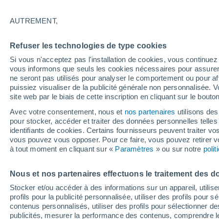
37°
AUTREMENT,
UV
4 Mod
Refuser les technologies de type cookies
Sensation de 36°
FPS
6-10
Si vous n'acceptez pas l'installation de cookies, vous continu
vous informons que seuls les cookies nécessaires pour assurer la
ne seront pas utilisés pour analyser le comportement ou pour af
puissiez visualiser de la publicité générale non personnalisée. V
Flash info
site web par le biais de cette inscription en cliquant sur le bouto
Encore de la chaleur !
Avec votre consentement, nous et
nos partenaires
utilisons des
pour stocker, accéder et traiter des données personnelles telles 
Météo 1 - 7 jours
Heure par heure
Actualité
Carte
identifiants de cookies. Certains fournisseurs peuvent traiter vo
vous pouvez vous opposer. Pour ce faire, vous pouvez retirer
à tout moment en cliquant sur «
Paramètres
» ou sur notre
poli
Dimanche
Lundi
Samedi
Nous et nos partenaires effectuons le traitement des d
16 Août
17 Août
15 Août
Stocker et/ou accéder à des informations sur un appareil, utilise
profils pour la publicité personnalisée, utiliser des profils pour 
contenus personnalisés, utiliser des profils pour sélectionner
publicités, mesurer la performance des contenus, comprendre le