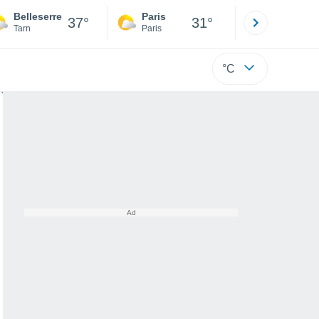
Belleserre
Paris
Montpelli
37°
31°
Tarn
Paris
Hérault
°C